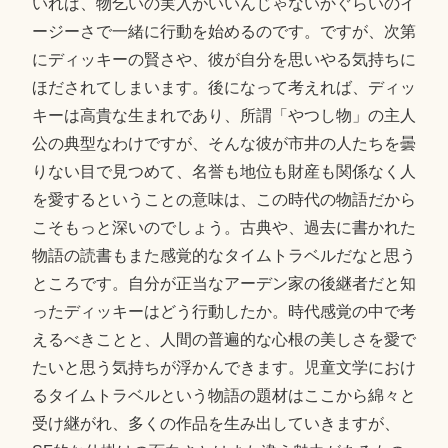
いれば、物乞いの実入がいいんじゃないかぐらいのイ
ージーさで一緒に行動を始めるのです。ですが、次第
にディッキーの賢さや、彼が自分を思いやる気持ちに
ほだされてしまいます。後になって考えれば、ディッ
キーは高貴な生まれであり、所謂「やつし物」の主人
公の典型なわけですが、そんな彼が市井の人たちを曇
りない目で見つめて、名誉も地位も財産も関係なく人
を愛するということの意味は、この時代の物語だから
こそもっと深いのでしょう。古典や、過去に書かれた
物語の読書もまた感覚的なタイムトラベルだなと思う
ところです。自分が正当なアーデン家の後継者だと知
ったディッキーはどう行動したか。時代感覚の中で考
えるべきことと、人間の普遍的な心根の美しさを愛で
たいと思う気持ちが浮かんできます。児童文学におけ
るタイムトラベルという物語の題材はここから綿々と
受け継がれ、多くの作品を生み出していきますが、