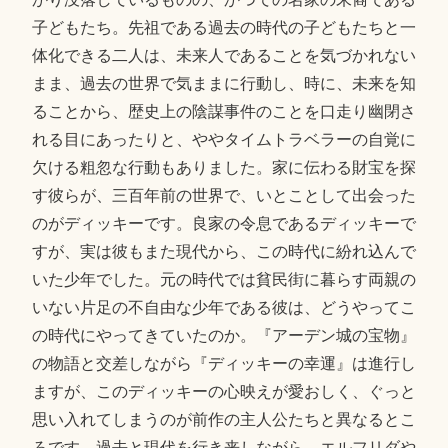
子どもたち。先祖である過去の時代の子どもたちと一
体化できる二人は、未来人であることを気づかれない
まま、過去の世界で気ままに行動し、時に、未来を知
ることから、歴史上の陰謀事件のことを口走り幽閉さ
れる目にあったりと、ややタイムトラベラーの自覚に
欠ける粗忽な行動もありました。家に伝わる財宝を探
す彼らが、三百年前の世界で、いとことして出会った
のがディッキーです。良家の令息であるディッキーで
すが、実は彼もまた現代から、この時代に紛れ込んで
いた少年でした。元の時代では貧民街に暮らす両親の
いない片足の不自由な少年である彼は、どうやってこ
の時代にやってきていたのか。『アーデン城の宝物』
の物語と交差しながら『ディッキーの幸運』は進行し
ますが、このディッキーの心映えが愛おしく、ぐっと
思い入れてしまうのが前作の主人公たちと異なるとこ
ろです。過去と現代を行き来しながら、エルフリダや