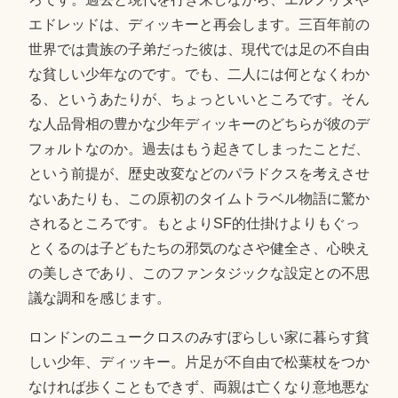
エドレッドは、ディッキーと再会します。三百年前の
世界では貴族の子弟だった彼は、現代では足の不自由
な貧しい少年なのです。でも、二人には何となくわか
る、というあたりが、ちょっといいところです。そん
な人品骨相の豊かな少年ディッキーのどちらが彼のデ
フォルトなのか。過去はもう起きてしまったことだ、
という前提が、歴史改変などのパラドクスを考えさせ
ないあたりも、この原初のタイムトラベル物語に驚か
されるところです。もとよりSF的仕掛けよりもぐっ
とくるのは子どもたちの邪気のなさや健全さ、心映え
の美しさであり、このファンタジックな設定との不思
議な調和を感じます。
ロンドンのニュークロスのみすぼらしい家に暮らす貧
しい少年、ディッキー。片足が不自由で松葉杖をつか
なければ歩くこともできず、両親は亡くなり意地悪な