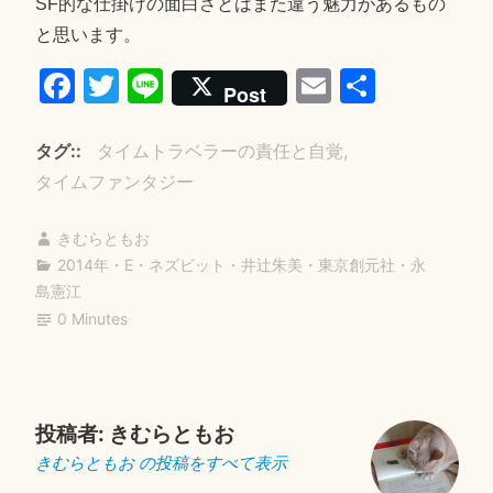
SF的な仕掛けの面白さとはまた違う魅力があるもの
と思います。
Fa
T
Li
E
共
Post
ce
wi
ne
m
有
bo
tte
ail
タグ:
タイムトラベラーの責任と自覚
ok
r
タイムファンタジー
きむらともお
2014年
・
E・ネズビット
・
井辻朱美
・
東京創元社
・
永
島憲江
0 Minutes
投稿者:
きむらともお
きむらともお の投稿をすべて表示