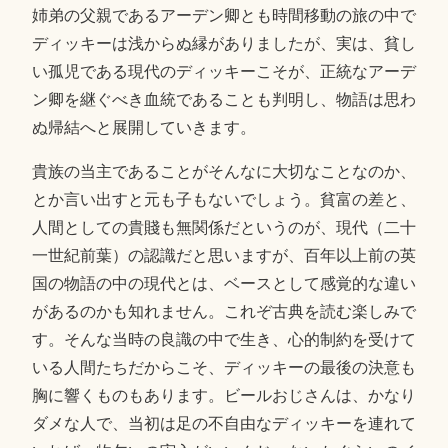
姉弟の父親であるアーデン卿とも時間移動の旅の中で
ディッキーは浅からぬ縁がありましたが、実は、貧し
い孤児である現代のディッキーこそが、正統なアーデ
ン卿を継ぐべき血統であることも判明し、物語は思わ
ぬ帰結へと展開していきます。
貴族の当主であることがそんなに大切なことなのか、
とか言い出すと元も子もないでしょう。貧富の差と、
人間としての貴賤も無関係だというのが、現代（二十
一世紀前葉）の認識だと思いますが、百年以上前の英
国の物語の中の現代とは、ベースとして感覚的な違い
があるのかも知れません。これぞ古典を読む楽しみで
す。そんな当時の良識の中で生き、心的制約を受けて
いる人間たちだからこそ、ディッキーの最後の決意も
胸に響くものもあります。ビールおじさんは、かなり
ダメな人で、当初は足の不自由なディッキーを連れて