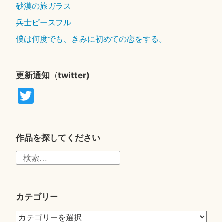
砂漠の旅ガラス
兵士ピースフル
僕は何度でも、きみに初めての恋をする。
更新通知（twitter)
T
wi
tte
r
作品を探してください
検
索:
カテゴリー
カ