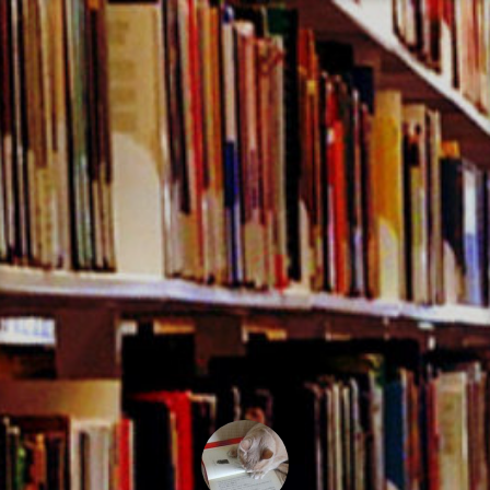
コ
ン
テ
ン
ツ
へ
ス
キ
ッ
プ