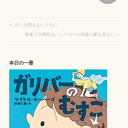
投
Previous
ぼくが消えないうちに
稿
Post
Next
青春ブタ野郎はバニーガール先輩の夢を見ない
ナ
Post
ビ
ゲ
ー
本日の一冊
シ
ョ
ン