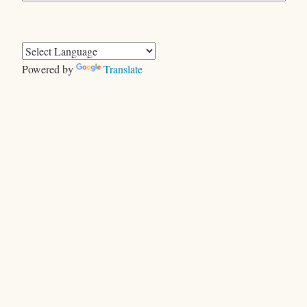
テ
ゴ
リ
ー
Powered by
Translate
きむらともお
＜ヤギ＞ゲーム
キャンプで、おおあわて
セントエルモの光