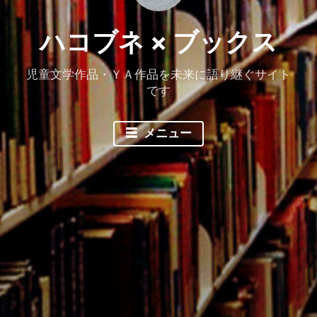
ハコブネ × ブックス
児童文学作品・ＹＡ作品を未来に語り継ぐサイト
です
メニュー