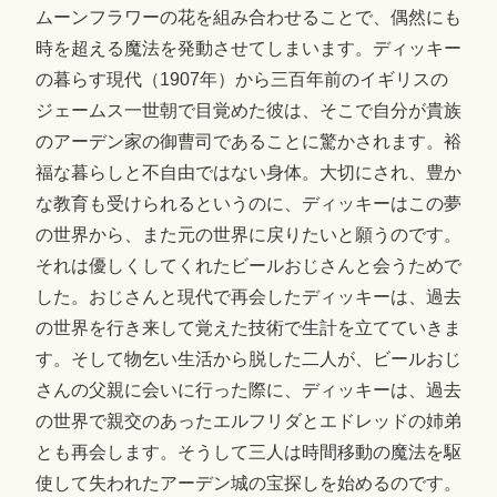
ムーンフラワーの花を組み合わせることで、偶然にも
時を超える魔法を発動させてしまいます。ディッキー
の暮らす現代（1907年）から三百年前のイギリスの
ジェームス一世朝で目覚めた彼は、そこで自分が貴族
のアーデン家の御曹司であることに驚かされます。裕
福な暮らしと不自由ではない身体。大切にされ、豊か
な教育も受けられるというのに、ディッキーはこの夢
の世界から、また元の世界に戻りたいと願うのです。
それは優しくしてくれたビールおじさんと会うためで
した。おじさんと現代で再会したディッキーは、過去
の世界を行き来して覚えた技術で生計を立てていきま
す。そして物乞い生活から脱した二人が、ビールおじ
さんの父親に会いに行った際に、ディッキーは、過去
の世界で親交のあったエルフリダとエドレッドの姉弟
とも再会します。そうして三人は時間移動の魔法を駆
使して失われたアーデン城の宝探しを始めるのです。