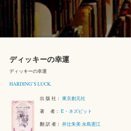
ディッキーの幸運
2
ディッキーの幸運
0
2
HARDING’S LUCK.
5
年
出 版 社：
東京創元社
5
月
著 者：
E・ネズビット
3
1
翻 訳 者：
井辻朱美
永島憲江
日