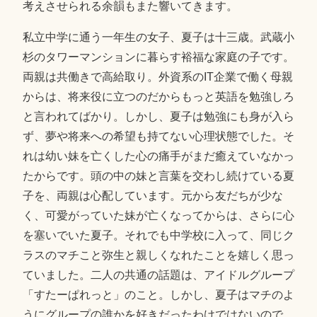
考えさせられる余韻もまた響いてきます。
私立中学に通う一年生の女子、夏子は十三歳。武蔵小
杉のタワーマンションに暮らす裕福な家庭の子です。
両親は共働きで高給取り。外資系のIT企業で働く母親
からは、将来役に立つのだからもっと英語を勉強しろ
と言われてばかり。しかし、夏子は勉強にも身が入ら
ず、夢や将来への希望も持てない心理状態でした。そ
れは幼い妹を亡くした心の痛手がまだ癒えていなかっ
たからです。頭の中の妹と言葉を交わし続けている夏
子を、両親は心配しています。元から友だちが少な
く、可愛がっていた妹が亡くなってからは、さらに心
を塞いでいた夏子。それでも中学校に入って、同じク
ラスのマチこと弥生と親しくなれたことを嬉しく思っ
ていました。二人の共通の話題は、アイドルグループ
「すたーぱれっと」のこと。しかし、夏子はマチのよ
うにグループの誰かを好きだったわけではないので