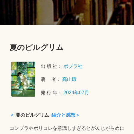
夏のピルグリム
2
0
出 版 社：
ポプラ社
2
4
著 者：
高山環
年
1
発 行 年：
2024年07月
2
月
2
＜
夏のピルグリム
紹介と感想＞
日
コンプラやポリコレを意識しすぎるとがんじがらめに