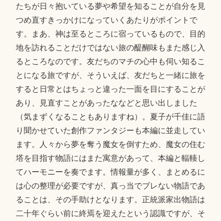
たちが日々抱いている夢や希望を知ることが自分を見
つめ直すきっかけになっていくあたりがポイントで
す。まあ、神は至るところに宿っているもので、目的
地を訪れることだけではない旅の醍醐味もまた感じ入
るところなのです。友だちのマチの心中も伺い知るこ
とになる旅ですが、そういえば、友だちと一緒に旅を
すると日常とはちょっと違った一面を目にすることが
あり、見直すことがあったななどと思い出しました
（気まずくなることもありますね）。夏子が千佳に語
り聞かせていた創作ファンタジーも本編に並走してい
ます。人々から夢を奪う魔女を倒すため、魔女の住む
塔を目指す物語にはまた寓意があって、本編と輻輳し
てハーモニーを奏でます。情報量が多く、まとめるに
は心の整理が必要ですが、真っ当でブレない物語であ
ることは、その手助けとなります。正統派家出物語は
二十年ぐらい前に終焉を迎えたという認識ですが、そ