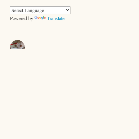
リ
ー
Powered by
Translate
きむらともお
＜ヤギ＞ゲーム
キャンプで、おおあわて
セントエルモの光