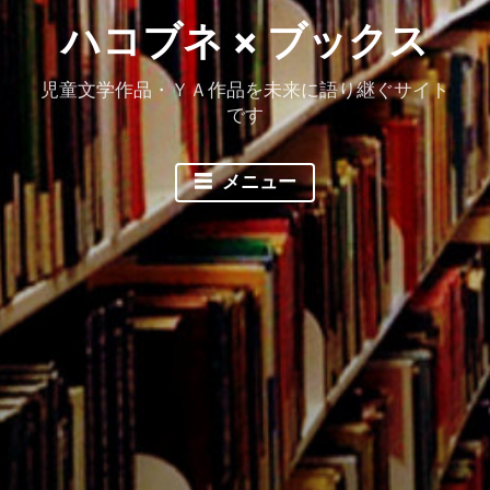
ハコブネ × ブックス
児童文学作品・ＹＡ作品を未来に語り継ぐサイト
です
メニュー