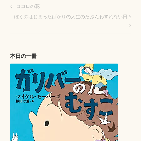
投
Previous
ココロの花
稿
Post
Next
ぼくのはじまったばかりの人生のたぶんわすれない日々
ナ
Post
ビ
ゲ
ー
シ
本日の一冊
ョ
ン