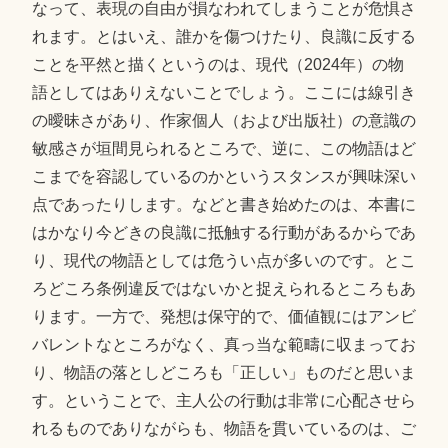
なって、表現の自由が損なわれてしまうことが危惧さ
れます。とはいえ、誰かを傷つけたり、良識に反する
ことを平然と描くというのは、現代（2024年）の物
語としてはありえないことでしょう。ここには線引き
の曖昧さがあり、作家個人（および出版社）の意識の
敏感さが垣間見られるところで、逆に、この物語はど
こまでを容認しているのかというスタンスが興味深い
点であったりします。などと書き始めたのは、本書に
はかなり今どきの良識に抵触する行動があるからであ
り、現代の物語としては危うい点が多いのです。とこ
ろどころ条例違反ではないかと捉えられるところもあ
ります。一方で、発想は保守的で、価値観にはアンビ
バレントなところがなく、真っ当な範疇に収まってお
り、物語の落としどころも「正しい」ものだと思いま
す。ということで、主人公の行動は非常に心配させら
れるものでありながらも、物語を貫いているのは、ご