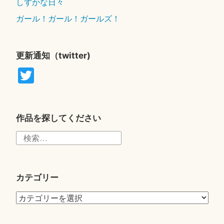
しずかな日々
ガール！ガール！ガールズ！
更新通知（twitter)
T
wi
tte
r
作品を探してください
検
索:
カテゴリー
カ
テ
ゴ