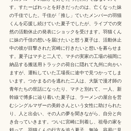
す。すたーぱれっとを好きだったのは、亡くなった妹
の千佳でした。千佳が「推し」ていたメンバーの羽猫
くんを応援し続けていた夏子でしたが、ライブでの突
然の活動休止の発表にショックを受けます。羽猫くん
に妹の千佳の想いを届けたいと想う夏子は、活動休止
中の彼が目撃された宮崎に行きたいと想いを募らせま
す。夏子はマチと二人で、マチの実家の工場の福岡に
納品する搬送用トラックの荷台に隠れて九州に向かい
ますが、運転していた工場長に途中で見つかってしま
います。つかまるのを逃れた二人は、大阪で漫才師の
青年たちの世話になったり、マチと別れて、一人、新
幹線で博多に辿り着いた夏子は、ラーメンの屋台を営
むシングルマザーの美鈴さんという女性に助けられた
り、人と出会い、その人の夢を聞きながら、自分と向
き合っていきます。ついに宮崎に到着し、祖母の家を
頼って、羽猫くんの行方を追う夏子。無論、容易に見