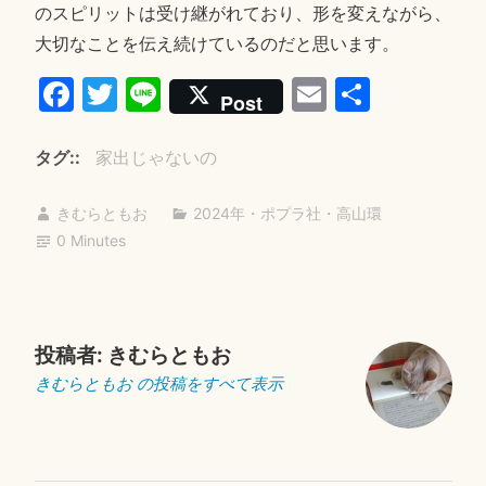
のスピリットは受け継がれており、形を変えながら、
大切なことを伝え続けているのだと思います。
Fa
T
Li
E
共
Post
ce
wi
ne
m
有
bo
tte
ail
タグ:
家出じゃないの
ok
r
きむらともお
2024年
・
ポプラ社
・
高山環
0 Minutes
投稿者:
きむらともお
きむらともお の投稿をすべて表示