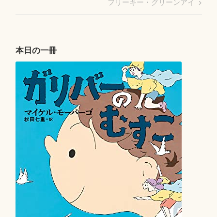
Next
フリーキー・グリーンアイ
ナ
Post
ビ
ゲ
ー
本日の一冊
シ
ョ
ン