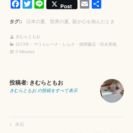
Fa
T
Li
E
共
Post
ce
wi
ne
m
有
bo
tte
ail
タグ:
日本の夏、世界の夏
親が心を病んだとき
ok
r
きむらともお
2013年
・
マリャレーナ・レムケ
・
徳間書店
・
松永美穂
0 Minutes
投稿者:
きむらともお
きむらともお の投稿をすべて表示
投
Previous
氷石
稿
Post