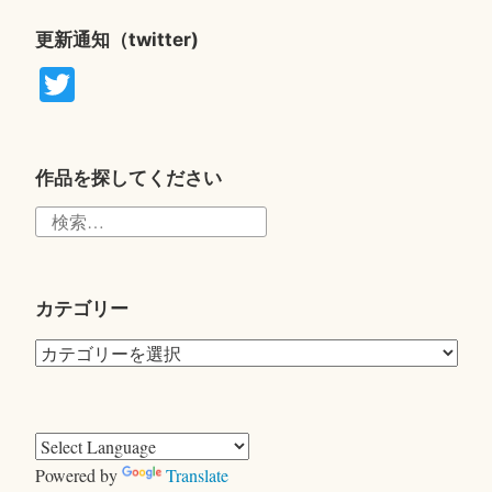
更新通知（twitter)
T
wi
tte
r
作品を探してください
検
索:
カテゴリー
カ
テ
ゴ
リ
ー
Powered by
Translate