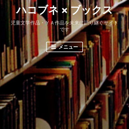
ハコブネ × ブックス
児童文学作品・ＹＡ作品を未来に語り継ぐサイト
です
メニュー