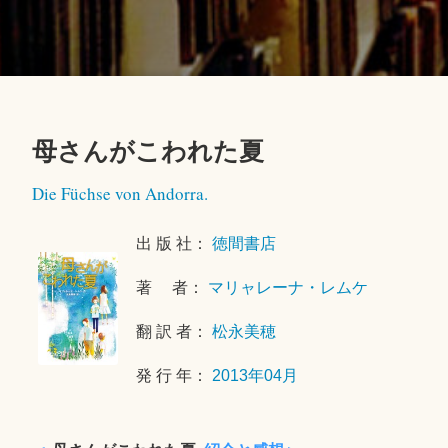
母さんがこわれた夏
2
Die Füchse von Andorra.
0
2
出 版 社：
徳間書店
0
年
著 者：
マリャレーナ・レムケ
6
月
翻 訳 者：
松永美穂
2
5
発 行 年：
2013年04月
日