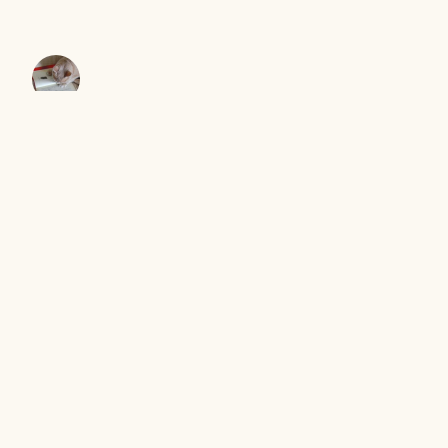
きむらともお
＜ヤギ＞ゲーム
キャンプで、おおあわて
セントエルモの光
Proudly powered by WordPress
|
テーマ: Independent
Publisher 2 by
Raam Dev
.