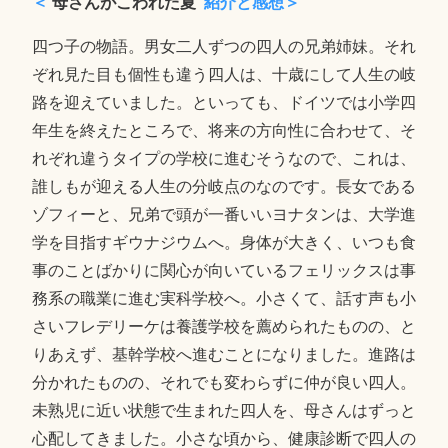
＜
母さんがこわれた夏
紹介と感想＞
四つ子の物語。男女二人ずつの四人の兄弟姉妹。それ
ぞれ見た目も個性も違う四人は、十歳にして人生の岐
路を迎えていました。といっても、ドイツでは小学四
年生を終えたところで、将来の方向性に合わせて、そ
れぞれ違うタイプの学校に進むそうなので、これは、
誰しもが迎える人生の分岐点のなのです。長女である
ゾフィーと、兄弟で頭が一番いいヨナタンは、大学進
学を目指すギウナジウムへ。身体が大きく、いつも食
事のことばかりに関心が向いているフェリックスは事
務系の職業に進む実科学校へ。小さくて、話す声も小
さいフレデリーケは養護学校を薦められたものの、と
りあえず、基幹学校へ進むことになりました。進路は
分かれたものの、それでも変わらずに仲が良い四人。
未熟児に近い状態で生まれた四人を、母さんはずっと
心配してきました。小さな頃から、健康診断で四人の