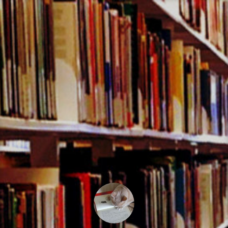
コ
ン
テ
ン
ツ
へ
ス
キ
ッ
プ