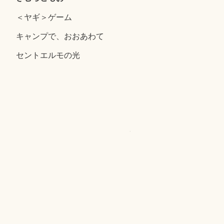
＜ヤギ＞ゲーム
キャンプで、おおあわて
セントエルモの光
Proudly powered by WordPress
|
テーマ: Independent
Publisher 2 by
Raam Dev
.