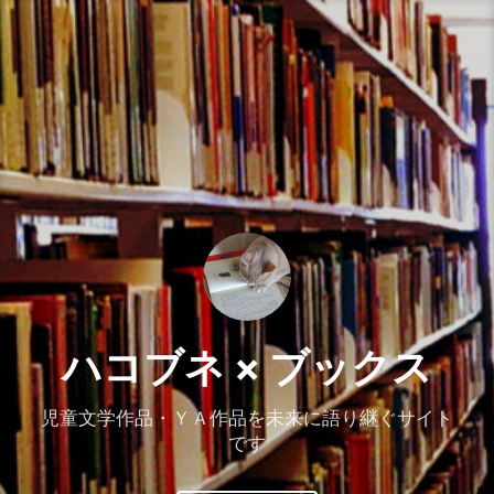
コ
ン
テ
ン
ツ
へ
ス
キ
ッ
プ
ハコブネ × ブックス
児童文学作品・ＹＡ作品を未来に語り継ぐサイト
です