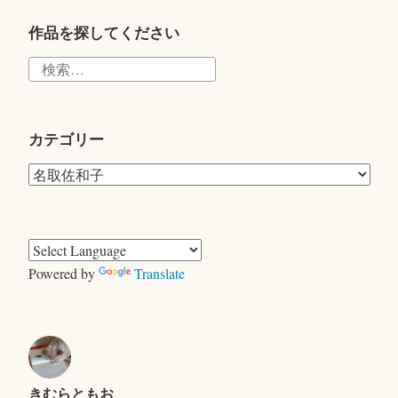
tte
r
作品を探してください
検
索:
カテゴリー
カ
テ
ゴ
リ
ー
Powered by
Translate
きむらともお