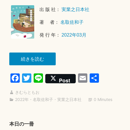
0
出 版 社：
実業之日本社
2
2
著 者：
名取佐和子
年
8
発 行 年：
2022年03月
月
1
4
“図
続きを読む
日
書
Fa
T
Li
E
共
室
Post
の
ce
wi
ne
m
有
は
きむらともお
bo
tte
ail
こ
2022年
・
名取佐和子
・
実業之日本社
0 Minutes
ok
r
ぶ
ね”
本日の一冊