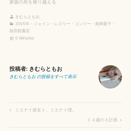
ok
r
家族の死を乗り越える
きむらともお
2005年
・
ジェイン・レズリー・コンリー
・
尾崎愛子
・
福音館書店
0 Minutes
投稿者:
きむらともお
きむらともお の投稿をすべて表示
投
Previous
ミエナイ彼女ト、ミエナイ僕。
稿
Post
Next
１４歳のＸ計画
ナ
Post