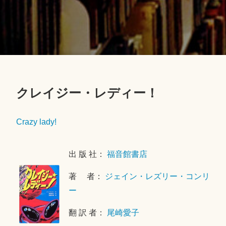
クレイジー・レディー！
2
0
Crazy lady!
1
8
出 版 社：
福音館書店
年
4
著 者：
ジェイン・レズリー・コンリ
月
ー
2
6
翻 訳 者：
尾崎愛子
日