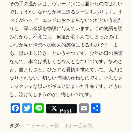
その手の温かさは、ヴァーノンにも届いたのではない
でしょうか。なかなか胸に迫るシーンもあります。す
べてがハッピーエンドにおさまらないのだというあた
りも、深い余韻を物語に与えています。この物語を読
みながら、不覚にも、何度か涙ぐんでしまったのは、
いつか見た情景への個人的感傷によるものです。ま
あ、思い出し泣き、というやつです。少年の日の感傷
なんて、本当は美しくもなんともないのです。惨めさ
と、痛ましさと、ひたすら愛情を求めていて、大人に
なりきれない、切ない時間の産物なのです。そんなク
シャクシャな思いがギュと詰まった作品です。どうに
も、泣けてしまうのが、悔しいのです。
Fa
T
Li
E
共
Post
ce
wi
ne
m
有
bo
tte
ail
タグ:
ニューベリー賞、オナー受賞作