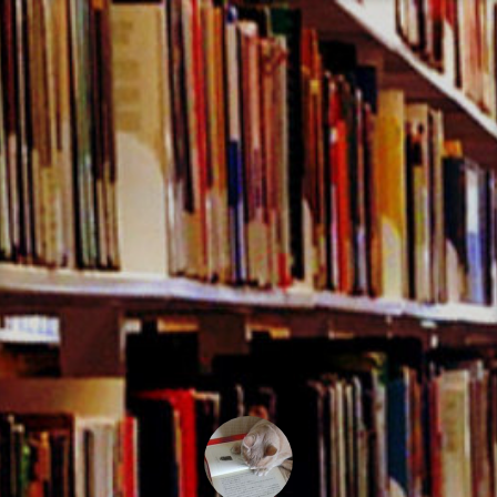
コ
ン
テ
ン
ツ
へ
ス
キ
ッ
プ