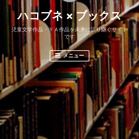
ハコブネ × ブックス
児童文学作品・ＹＡ作品を未来に語り継ぐサイト
です
メニュー