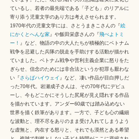
ているし、若者の最先端である「子ども」のリアルに
寄り添う児童文学のあり方は考えさせられます。
1970年代の児童文学には、さとうまきこさんの『
絵
にかくとへんな家
』や飯田栄彦さんの『
飛べよトミ
ー！
』など、物語の中の大人たちが積極的にベトナム
戦争を忌避した兵隊の脱走を手助けする活動が描かれ
ていました。ベトナム戦争や営利主義企業に怒りをた
ぎらせ、信念のためには非合法というか犯罪も厭わな
い『
さらばハイウェイ
』など、凄い作品が目白押しだ
った70年代。岩瀬成子さんは、その70年代にデビュ
ーし、今もどこかにそうした尻尾が見え隠れする作品
を描かれています。アンダー60歳では踏み込めない
世界を描く鉄筆があります。一方で、子ども心の繊細
な波動と、理不尽をありのまま受け入れてしまうよう
な虚無と、内在する怒りと、それでも漠然とある希望
と、複雑で判然としない子ども時間がここに凝縮され