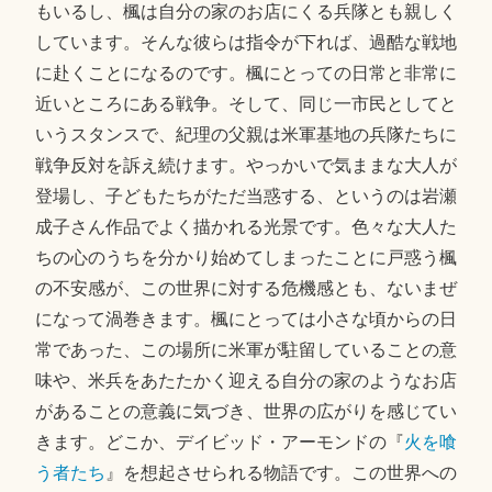
もいるし、楓は自分の家のお店にくる兵隊とも親しく
しています。そんな彼らは指令が下れば、過酷な戦地
に赴くことになるのです。楓にとっての日常と非常に
近いところにある戦争。そして、同じ一市民としてと
いうスタンスで、紀理の父親は米軍基地の兵隊たちに
戦争反対を訴え続けます。やっかいで気ままな大人が
登場し、子どもたちがただ当惑する、というのは岩瀬
成子さん作品でよく描かれる光景です。色々な大人た
ちの心のうちを分かり始めてしまったことに戸惑う楓
の不安感が、この世界に対する危機感とも、ないまぜ
になって渦巻きます。楓にとっては小さな頃からの日
常であった、この場所に米軍が駐留していることの意
味や、米兵をあたたかく迎える自分の家のようなお店
があることの意義に気づき、世界の広がりを感じてい
きます。どこか、デイビッド・アーモンドの『
火を喰
う者たち
』を想起させられる物語です。この世界への