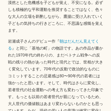
漠然とした危機感を子どもが覚え、不安になる。必ず
しも積極的な平和運動を推奨することではなく、色々
な大人の立場を斟酌しながら、鷹揚に受け入れていく
子どもの気持ちの行きどころに、不思議な感慨を覚え
ます。
岩瀬成子さんのデビュー作『
朝はだんだん見えてく
る
』と同じ「基地の町」の物語です。あの作品が書か
れた1970年代の終わりの、まだベトナム戦争への反
戦の残りの熱があった時代と現代とでは、世相が大き
く変化しています。70年代の反動で政治的なものに
コミットすることの忌避感は80〜90年代の若者には
強かったと思います。そして、時代はさらに変化し、
若者世代の社会運動への考え方も変わってきた印象で
す。もっとも以前の若者世代が親になっているため、
大人世代の価値観はあまり変わらないものかとも思っ
ています。ただ、現代の若い人の意識は確実に変化し