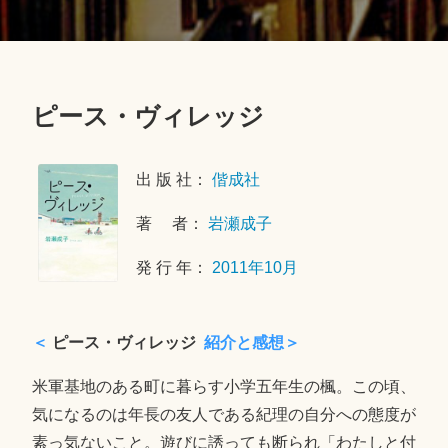
ピース・ヴィレッジ
2
0
出 版 社：
偕成社
1
9
著 者：
岩瀬成子
年
8
発 行 年：
2011年10月
月
6
日
＜
ピース・ヴィレッジ
紹介と感想＞
米軍基地のある町に暮らす小学五年生の楓。この頃、
気になるのは年長の友人である紀理の自分への態度が
素っ気ないこと。遊びに誘っても断られ「わたしと付