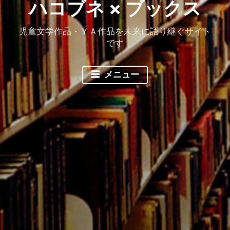
ハコブネ × ブックス
児童文学作品・ＹＡ作品を未来に語り継ぐサイト
です
メニュー