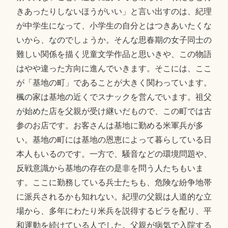
きあったりしないほうがいい」と言い出すのは、紀理
が中学生になって、小学生の自分とはつきあいたくな
いから、なのでしょうか。そんな思春期の女子同士の
難しい関係を描く児童文学作品と思いきや、この物語
はやや違った方向に進んでいきます。そこには、ここ
が「基地の町」であることが大きく関わっています。
楓の家は基地の近くでスナックを営んでいます。祖父
が始めた店を父親が受け継いだもので、この町では古
参のお店です。お客さんは基地に勤める米軍兵が多
い。基地の町には基地の恩恵によって暮らしている日
本人もいるのです。一方で、騒音などの環境問題や、
反戦意識から基地の存在の是非を問う人たちもいま
す。ここに勤務している兵士たちも、危険な紛争地帯
に派兵されるかも知れない。紀理の父親は人道的な立
場から、多年にわたり米兵を説得するビラを配り、平
和運動を続けている人でした。父親が病気で入院する