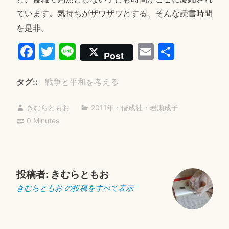
ています。気持ちがザワザワとする、そんな読書時間
を是非。
Fa
T
Li
E
共
Post
ce
wi
ne
m
有
bo
tte
ail
タグ:
戦争と平和を考える
ok
r
きむらともお
2011年
・
偕成社
・
岩瀬成子
0 Minutes
投稿者:
きむらともお
きむらともお の投稿をすべて表示