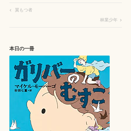
投
Previous
翼もつ者
稿
Post
Next
林業少年
ナ
Post
ビ
ゲ
ー
本日の一冊
シ
ョ
ン