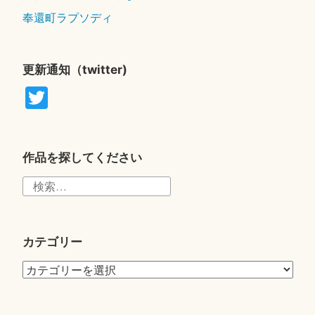
奉還町ラプソディ
更新通知（twitter)
T
wi
tte
r
作品を探してください
検
索:
カテゴリー
カ
テ
ゴ