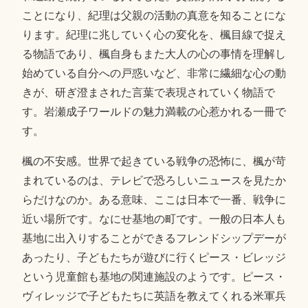
ことになり、紀理は父親の活動の真意を知ることにな
ります。紀理に兆していく心の変化を、楓目線で捉え
る物語であり、楓自身もまた大人の心の事情を理解し
始めている自分への戸惑いなど、非常に繊細な心の動
きが、研ぎ澄まされた言葉で表現されていく物語で
す。岩瀬成子ワールドの魅力満載の心惹かれる一冊で
す。
楓の不安感。世界で起きている戦争の恐怖に、楓が苛
まれているのは、テレビで恐ろしいニュースを見たか
らだけなのか。ある意味、ここは日本で一番、戦争に
近い場所です。なにせ基地の町です。一般の日本人も
基地に出入りすることができるフレンドシップデーが
あったり、子どもたちが遊びに行くピース・ビレッジ
という児童館も基地の関連施設のようです。ピース・
ヴィレッジで子どもたちに英語を教えてくれる米軍兵