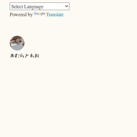
リ
ー
Powered by
Translate
きむらともお
＜ヤギ＞ゲーム
キャンプで、おおあわて
セントエルモの光