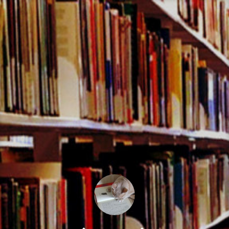
コ
ン
テ
ン
ツ
へ
ス
キ
ッ
プ