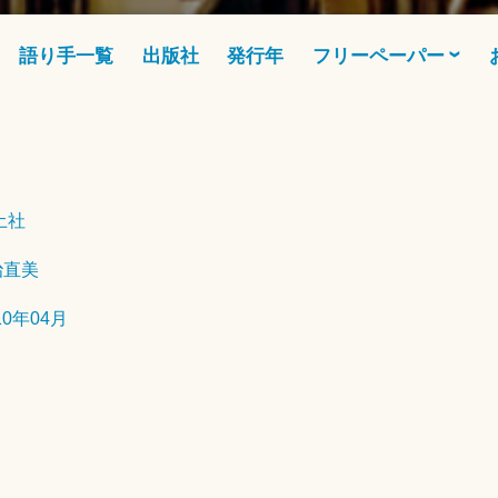
語り手一覧
出版社
発行年
フリーペーパー
2
0
土社
2
3
治直美
年
2
10年04月
月
1
5
日