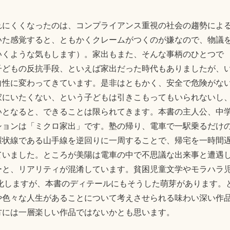
れにくくなったのは、コンプライアンス重視の社会の趨勢によ
いた感覚すると、ともかくクレームがつくのが嫌なので、物議
いくような気もします）。家出もまた、そんな事柄のひとつで
子どもの反抗手段、といえば家出だった時代もありましたが、
向性に変わってきています。是非はともかく、安全で危険がな
家にいたくない、という子どもは引きこもってもいられないし
いとなると、できることは限られてきます。本書の主人公、中
ションは「ミクロ家出」です。塾の帰り、電車で一駅乗るだけ
環状線である山手線を逆回りに一周することで、帰宅を一時間
ていました。ところが美陽は電車の中で不思議な出来事と遭遇
ーと、リアリティが混淆しています。貧困児童文学やモラハラ
性化しますが、本書のディテールにもそうした萌芽があります。
や色々な人生があることについて考えさせられる味わい深い作
方には一層楽しい作品ではないかとも思います。