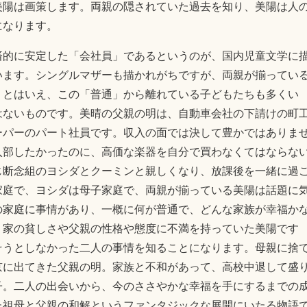
美陽は画策します。両親の隠されていた過去を知り、美陽は人
になります。
済的に安定した「会社員」であるというのが、国内児童文学に
います。シングルマザーも描かれがちですが、両親が揃ってい
。とはいえ、この「普通」から離れている子どもたちも多くい
はないものです。美晴の父親の明は、自動車会社の下請けの町
ーパーのパート社員です。収入の面では決して豊かではありま
入部したかったのに、高価な楽器を自分で買わなくてはならな
じ断念組のヨシダとクーミンと親しくなり、放課後を一緒に過
家庭で、ヨシダは母子家庭で、両親が揃っている美陽は話題に
の家庭に事情があり、一概に何が普通で、どんな家族が幸福か
、家の貧しさや父親の性格や態度に不満を持っていた美陽です
そうとしなかった二人の事情を知ることになります。母親に捨
京に出てきた父親の明。家族と不和があって、高校中退して盛
子。二人の出会いから、今のささやかな幸福を手にするまでの
た祖母と父親の和解というファンタジックな展開にいたる物語