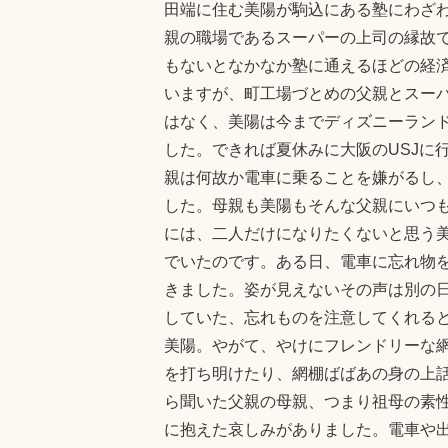
田端に住む美陽が駒込にある塾にわざ
親の職場であるスーパーの上司の縁故
もないとなかなか塾に通えるほどの経
いますが、町工場づとめの父親とスー
はなく、美陽は今までディズニーラン
した。できれば夏休みに大阪のUSJに
親は何故か電車に乗ることを嫌がるし
した。母親も美陽もそんな父親にいつ
には、二人だけになりたくないと思う
でいたのです。ある日、電車に忘れ物
きました。姿が見えないその声は別の
していた、忘れものを注意してくれる
美陽。やがて、やけにフレンドリーな
を打ち明けたり、網棚ばばあの身の上
ら聞いた父親の母親、つまり祖母の素
に抱えた哀しみがありました。電車や