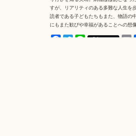
すが、リアリティのある多難な人生を
読者である子どもたちもまた、物語の
にもまた歓びや幸福があることへの想
Fa
T
Li
Post
ce
wi
ne
bo
tte
a
タグ:
モラハラ父さん DV父さん
奇
ok
r
貧困の中にいる子どもたち
きむらともお
2010年
・
国土社
・
金
投稿者:
きむら
きむらともお の投稿をす