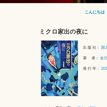
こんにちは
ミクロ家出の夜に
出 版 社：
国
著 者：
金
発 行 年：
20