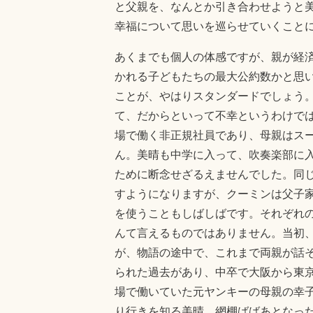
と父親を、なんとか引き合わせようと
幸福について思いを巡らせていくこと
あくまでも個人の体感ですが、親が経
かれる子どもたちの最大公約数かと思
ことが、やはりスタンダードでしょう
て、だからといって不幸というわけで
場で働く非正規社員であり、母親はス
ん。美晴も中学に入って、吹奏楽部に
ために断念せざるえませんでした。同
すようになりますが、クーミンは父子
を使うこともしばしばです。それぞれ
んて言えるものではありません。当初
が、物語の途中で、これまで両親が話
られた過去があり、中卒で大阪から東
場で働いていた元ヤンキーの母親の幸
り行きを知る美晴。網棚ばばあとなっ