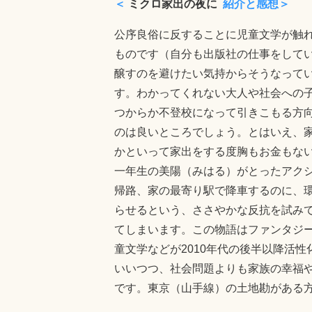
＜
ミクロ家出の夜に
紹介と感想＞
公序良俗に反することに児童文学が触
ものです（自分も出版社の仕事をして
醸すのを避けたい気持からそうなって
す。わかってくれない大人や社会への
つからか不登校になって引きこもる方
のは良いところでしょう。とはいえ、
かといって家出をする度胸もお金もな
一年生の美陽（みはる）がとったアク
帰路、家の最寄り駅で降車するのに、
らせるという、ささやかな反抗を試み
てしまいます。この物語はファンタジ
童文学などが2010年代の後半以降活
いいつつ、社会問題よりも家族の幸福
です。東京（山手線）の土地勘がある