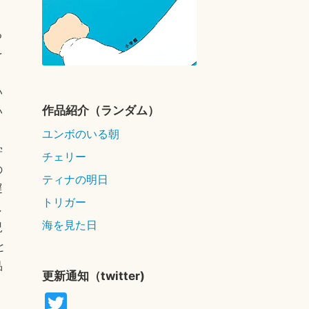
る
を
い
作品紹介（ランダム）
い
、
ユンボのいる朝
学
チェリー
の
ティナの明日
遅
トリガー
し
海を見た日
児
と
品
更新通知（twitter)
T