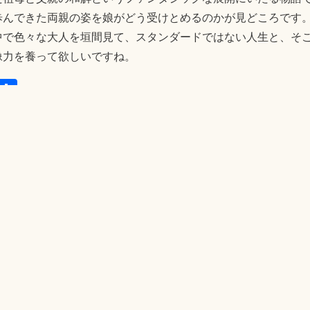
歩んできた両親の姿を娘がどう受けとめるのかが見どころです
中で色々な大人を垣間見て、スタンダードではない人生と、そ
像力を養って欲しいですね。
E
共
m
有
il
想の物語
家出じゃないの
視えるんです。
治直美
0 Minutes
ともお
べて表示