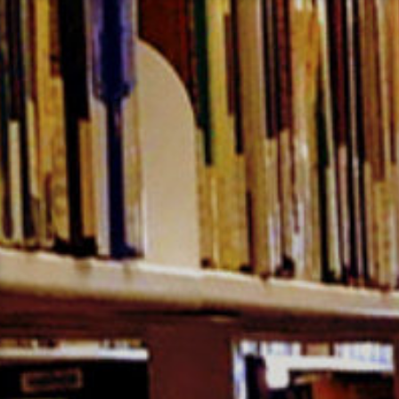
コ
ン
テ
ン
ツ
へ
ス
キ
ッ
プ