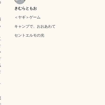
の
きむらともお
＜ヤギ＞ゲーム
描
キャンプで、おおあわて
る
セントエルモの光
工
せ
い
ご
気
な
て
り
成
で