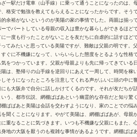
わざ一駅だけ電車（山手線）に乗って通うことになったのは、
で、格安で勉強を教えてもらえることになったからです。そう
済的余裕がないというのが美陽の家の事情でした。両親は揃っ
パーでパートしている母親の収入は豊かな暮らしができるほど
ドに一度も行ったことがないことを友だちに自虐的に話すほど
行ってみたいと思っている美陽ですが、難敵は父親の明です。
、すぐに不機嫌になって、いらいらした態度をとるような性格
も気をつかっています。父親が母親よりも先に帰ってきている
美陽は、塾帰りの山手線を逆回りにあえて一周して、時間を稼
をしそうになったところを注意してくれる声がふいに頭の中に
日にも大阪弁で自分に話しかけてくるのです。それが友だちが
という、都市伝説、網棚ばばあという幽霊的な存在だと知り驚
網棚ばばあと美陽は会話を交わすようになり、家のことでの悩
話を聞くことになります。やがて美陽は、網棚ばばあが、母親
性に重なることに気づきます。いつも不機嫌な父親にもまた、
出身地の大阪を厭うのも複雑な事情があるようです。網棚ばば