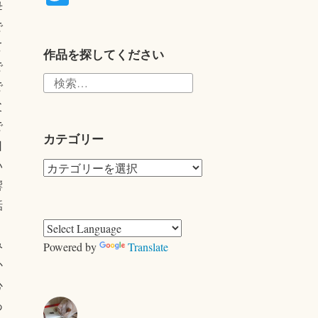
母
wi
で
tte
て
r
作品を探してください
で
検
で
索:
父
で
カテゴリー
日
カ
い
テ
響
ゴ
話
リ
く
ー
み
Powered by
Translate
か
心
あ