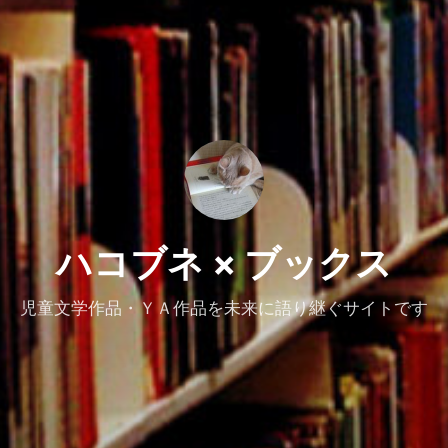
ハコブネ × ブックス
児童文学作品・ＹＡ作品を未来に語り継ぐサイトです