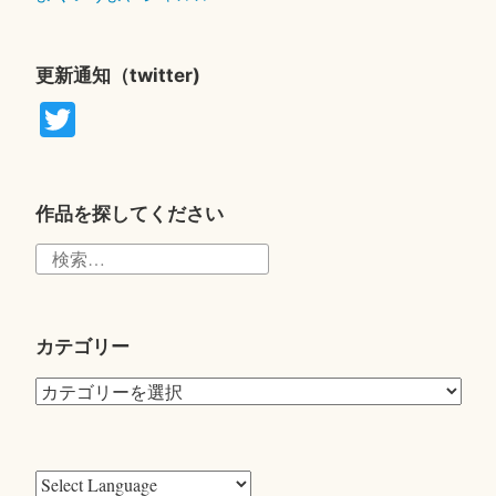
更新通知（twitter)
T
wi
tte
r
作品を探してください
検
索:
カテゴリー
カ
テ
ゴ
リ