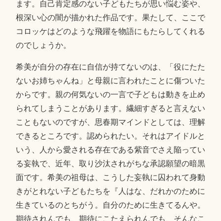
ます。自己肯定感のない子どもたちが思い悩む姿や、
根深い心の闇が描かれた作品です。果たして、ここで
コロッケはどのような飛躍を物語にもたらしてくれる
のでしょうか。
希美が自分の存在に自信が持てないのは、「役にたた
ないお姉ちゃんね」と母親に言われたことに傷ついた
からです。親の何気ないの一言で子どもは動きを止め
られてしまうことがあります。繊細すぎると言えない
こともないのですが、思春期マインドとしては、理解
できるところです。認められたい。それはアイドルと
いう、人から愛される存在である紫音でさえ陥ってい
る妄執で、近年、取り沙汰されがちな承認願望の暗黒
面です。希美の祖母は、こうした妄執に囚われて身動
きがとれない子どもたちを『人はな、だれかのために
生きているのとちがう。自分のために生きてるんや。
期待されんでも、期待にこたえられんでも、そんなこ