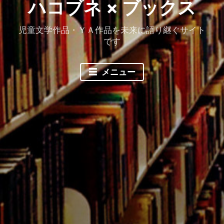
ハコブネ × ブックス
児童文学作品・ＹＡ作品を未来に語り継ぐサイト
です
メニュー