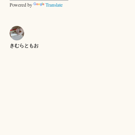
ー
Powered by
Translate
きむらともお
＜ヤギ＞ゲーム
キャンプで、おおあわて
セントエルモの光
Proudly powered by WordPress
|
テーマ: Independent