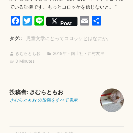
ている証拠です。もっとコロッケを信じないと。 “
Fa
T
Li
E
共
Post
ce
wi
ne
m
有
bo
tte
ail
タグ:
児童文学にとってコロッケとはなにか。
ok
r
きむらともお
2019年
・
国土社
・
西村友里
0 Minutes
投稿者:
きむらともお
きむらともお の投稿をすべて表示
投