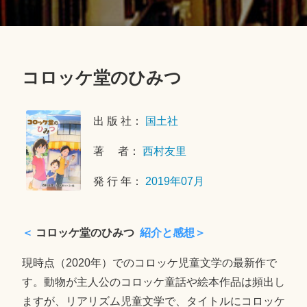
コロッケ堂のひみつ
2
0
出 版 社：
国土社
2
0
著 者：
西村友里
年
6
発 行 年：
2019年07月
月
1
6
＜
コロッケ堂のひみつ
紹介と感想＞
日
現時点（2020年）でのコロッケ児童文学の最新作で
す。動物が主人公のコロッケ童話や絵本作品は頻出し
ますが、リアリズム児童文学で、タイトルにコロッケ