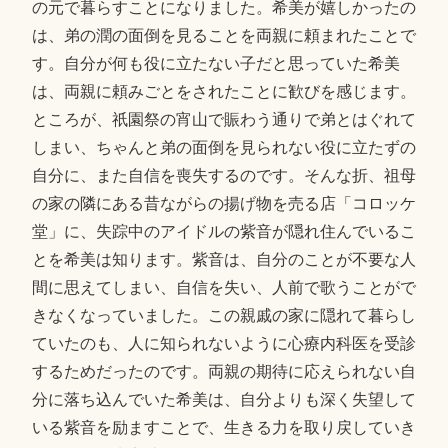
の元で暮らすことになりました。希美が嬉しかったの
は、弟の潤の面倒を見ることを両親に頼まれたことで
す。自分が何も役に立たない子だと思っていた希美
は、両親に頼みごとをされたことに歓びを感じます。
ところが、祇園祭の宵山で賑わう通りで弟とはぐれて
しまい、ちゃんと弟の面倒を見られない役に立たずの
自分に、また自信を喪失するのです。そんな折、祖母
の家の隣にある昔ながらの揚げ物を売る店「コロッケ
堂」に、失踪中のアイドルの紫音が隠れ住んでいるこ
とを希美は知ります。紫音は、自分のことが不要な人
間に思えてしまい、自信を失い、人前で歌うことがで
きなくなっていました。この親戚の家に隠れて暮らし
ていたのも、人に知られないように心療内科医を受診
するためだったのです。両親の期待に応えられない自
分に落ち込んでいた希美は、自分よりも深く失望して
いる紫音を励ますことで、生きる力を取り戻していき