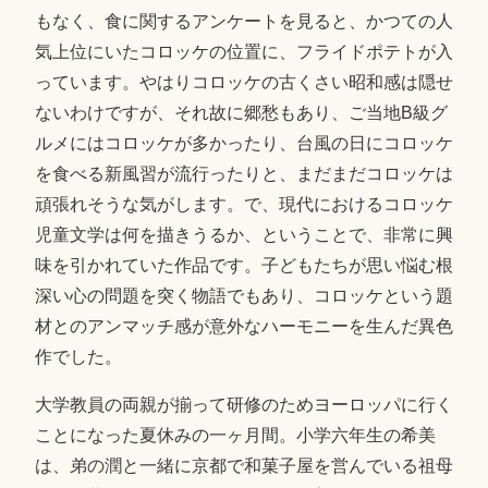
もなく、食に関するアンケートを見ると、かつての人
気上位にいたコロッケの位置に、フライドポテトが入
っています。やはりコロッケの古くさい昭和感は隠せ
ないわけですが、それ故に郷愁もあり、ご当地B級グ
ルメにはコロッケが多かったり、台風の日にコロッケ
を食べる新風習が流行ったりと、まだまだコロッケは
頑張れそうな気がします。で、現代におけるコロッケ
児童文学は何を描きうるか、ということで、非常に興
味を引かれていた作品です。子どもたちが思い悩む根
深い心の問題を突く物語でもあり、コロッケという題
材とのアンマッチ感が意外なハーモニーを生んだ異色
作でした。
大学教員の両親が揃って研修のためヨーロッパに行く
ことになった夏休みの一ヶ月間。小学六年生の希美
は、弟の潤と一緒に京都で和菓子屋を営んでいる祖母