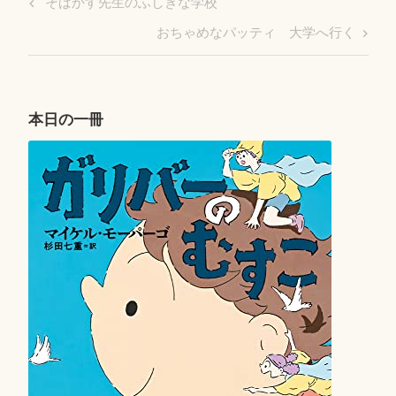
Previous
そばかす先生のふしぎな学校
稿
Post
Next
おちゃめなパッティ 大学へ行く
ナ
Post
ビ
ゲ
ー
本日の一冊
シ
ョ
ン