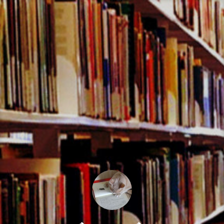
コ
ン
テ
ン
ツ
へ
ス
キ
ッ
プ