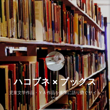
コ
ン
テ
ン
ツ
へ
ス
キ
ッ
プ
ハコブネ × ブックス
児童文学作品・ＹＡ作品を未来に語り継ぐサイト
です