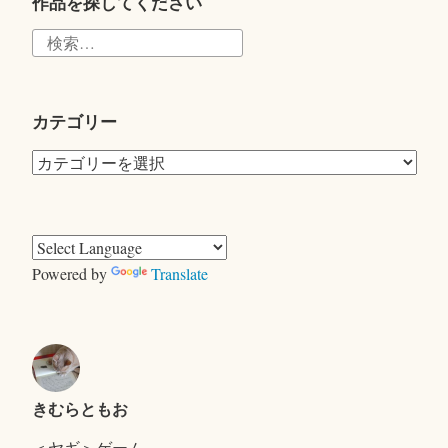
r
作品を探してください
検
索:
カテゴリー
カ
テ
ゴ
リ
ー
Powered by
Translate
きむらともお
＜ヤギ＞ゲーム