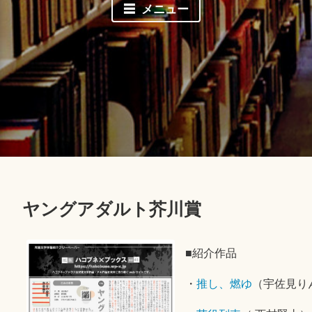
メニュー
ヤングアダルト芥川賞
■紹介作品
・
推し、燃ゆ
（宇佐見り