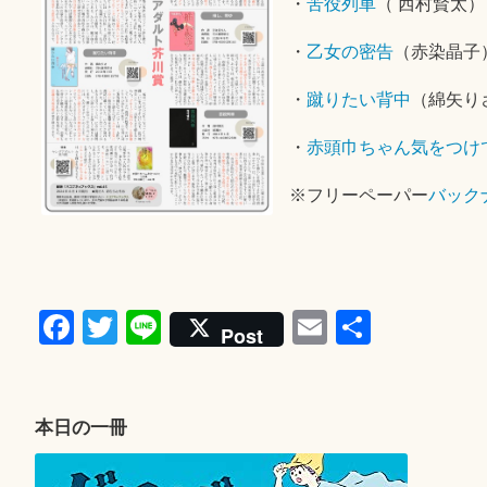
・
苦役列車
（ 西村賢太）
・
乙女の密告
（赤染晶子
・
蹴りたい背中
（綿矢り
・
赤頭巾ちゃん気をつけ
※フリーペーパー
バック
Fa
T
Li
E
共
Post
ce
wi
ne
m
有
bo
tte
ail
ok
r
本日の一冊