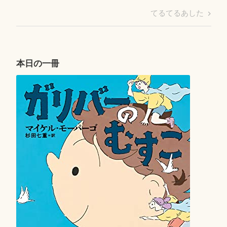
稿
Post
Next
てるてるあした
ナ
Post
ビ
ゲ
ー
本日の一冊
シ
ョ
ン