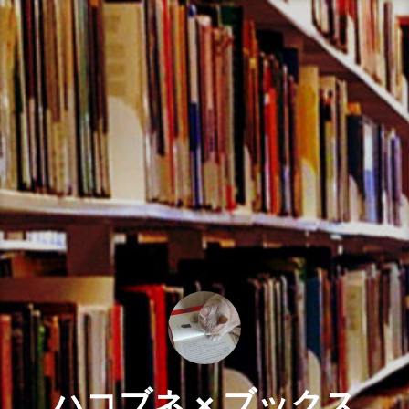
コ
ン
テ
ン
ツ
へ
ス
キ
ッ
プ
ハコブネ × ブックス