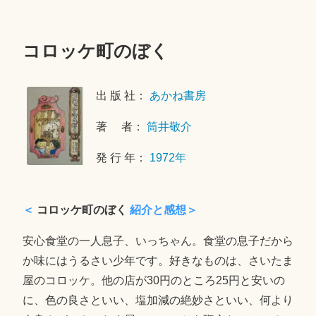
コロッケ町のぼく
2
0
出 版 社：
あかね書房
2
0
著 者：
筒井敬介
年
6
発 行 年：
1972年
月
2
0
＜
コロッケ町のぼく
紹介と感想＞
日
安心食堂の一人息子、いっちゃん。食堂の息子だから
か味にはうるさい少年です。好きなものは、さいたま
屋のコロッケ。他の店が30円のところ25円と安いの
に、色の良さといい、塩加減の絶妙さといい、何より