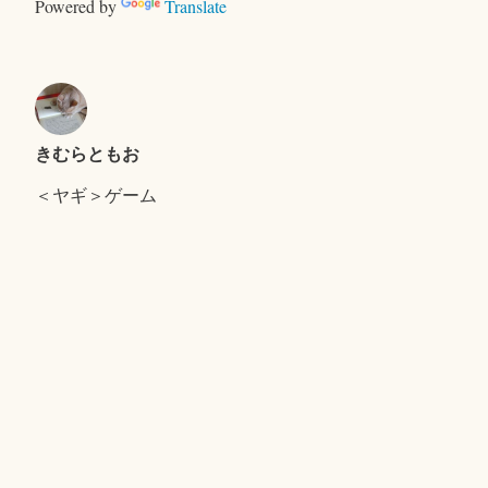
ー
Powered by
Translate
きむらともお
＜ヤギ＞ゲーム
キャンプで、おおあわて
セントエルモの光
Proudly powered by WordPress
|
テーマ: Independent
Publisher 2 by
Raam Dev
.