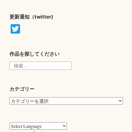
更新通知（twitter)
T
wi
tte
r
作品を探してください
検
索:
カテゴリー
カ
テ
ゴ
リ