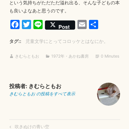
という気持ちがただただ溢れ出る、そんな子どもの本
も良いよなあと思うのです。
Fa
T
Li
E
共
Post
ce
wi
ne
m
有
bo
tte
ail
タグ:
児童文学にとってコロッケとはなにか。
ok
r
きむらともお
1972年
・
あかね書房
0 Minutes
投稿者:
きむらともお
きむらともお の投稿をすべて表示
投
Previous
吹きぬけの青い空