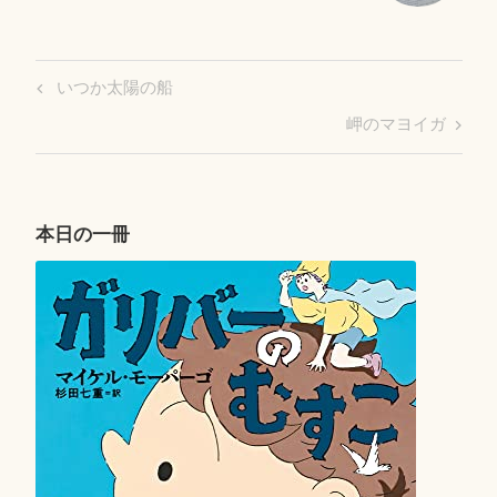
投
Previous
いつか太陽の船
稿
Post
Next
岬のマヨイガ
ナ
Post
ビ
ゲ
ー
本日の一冊
シ
ョ
ン