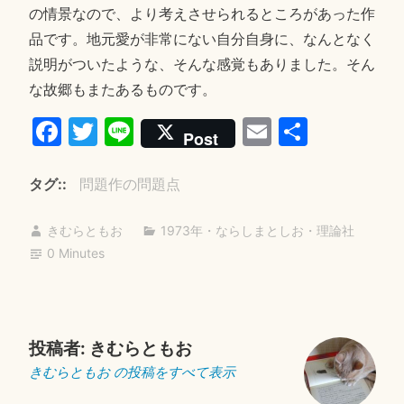
の情景なので、より考えさせられるところがあった作
品です。地元愛が非常にない自分自身に、なんとなく
説明がついたような、そんな感覚もありました。そん
な故郷もまたあるものです。
Fa
T
Li
E
共
Post
ce
wi
ne
m
有
bo
tte
ail
タグ:
問題作の問題点
ok
r
きむらともお
1973年
・
ならしまとしお
・
理論社
0 Minutes
投稿者:
きむらともお
きむらともお の投稿をすべて表示