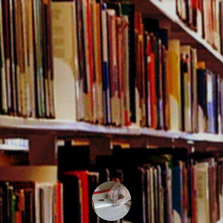
コ
ン
テ
ン
ツ
へ
ス
キ
ッ
プ