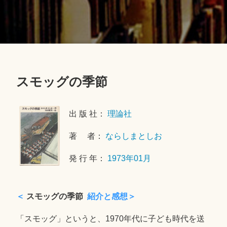
スモッグの季節
2
0
出 版 社：
理論社
2
0
著 者：
ならしまとしお
年
1
発 行 年：
1973年01月
月
1
0
＜
スモッグの季節
紹介と感想＞
日
「スモッグ」というと、1970年代に子ども時代を送