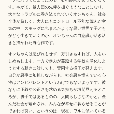
す。やがて、暴力団の先棒を担ぐようなことになり、
大きなトラブルに巻き込まれていくオンちゃん。社会
全体が貧しく、大人にもコントロール不能な荒んだ空
気の中、スモッグに包まれたような黒い世界で子ども
がどう生きていくのか、オンちゃんの自意識が活き活
きと描かれた野心作です。
オンちゃんは悪びれもせず、万引きもすれば、人をい
じめもします。一方で暴力が蔓延する学校を浄化しよ
うとする動きに対しても、賛同する様子が見えます。
自分が悪事に加担しながらも、社会悪を憎んでいる心
性はアンビバレントというわけでもないようです。彼
なりに正義や公正さを求める気持ちが垣間見えるとこ
ろが、勝手ではあるものの、人間らしさなのかと。歪
んだ社会が矯正され、みんなが幸せに暮らせることが
できれば良い、というのは、現在、ワルに傾いている