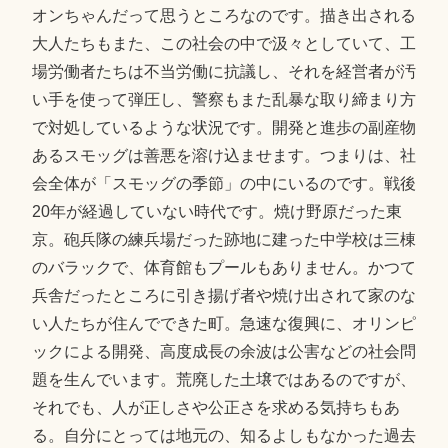
オンちゃんだって思うところなのです。描き出される
大人たちもまた、この社会の中で汲々としていて、工
場労働者たちは不当労働に抗議し、それを経営者が汚
い手を使って弾圧し、警察もまた乱暴な取り締まり方
で対処しているような状況です。開発と進歩の副産物
あるスモッグは善悪を溶け込ませます。つまりは、社
会全体が「スモッグの季節」の中にいるのです。戦後
20年が経過していない時代です。焼け野原だった東
京。砲兵隊の練兵場だった跡地に建った中学校は三棟
のバラックで、体育館もプールもありません。かつて
兵舎だったところに引き揚げ者や焼け出されて家のな
い人たちが住んでできた町。急速な復興に、オリンピ
ックによる開発、高度成長の余波は公害などの社会問
題を生んでいます。荒廃した土壌ではあるのですが、
それでも、人が正しさや公正さを求める気持ちもあ
る。自分にとっては地元の、知るよしもなかった過去