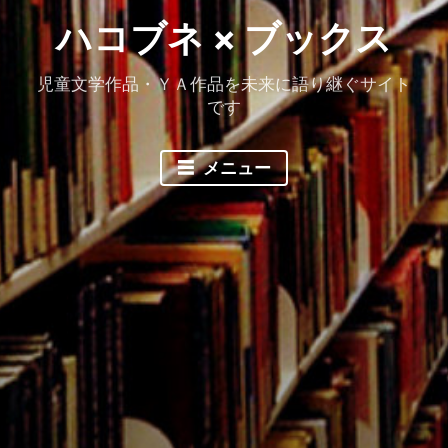
ハコブネ × ブックス
児童文学作品・ＹＡ作品を未来に語り継ぐサイト
です
メニュー