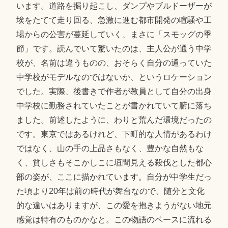
います。道路を掘り起こし、ダンプやブルドーザーが
埃をたてて走り回る、急激に進む都市開発の喧騒や工
場からの公害が蔓延していく、まさに「スモッグの季
節」です。読んでいて驚いたのは、主人公が通う中学
校が、名前は違うものの、おそらく自分の通っていた
中学校がモデルなのではないか、というロケーション
でした。実際、後書きで作者が教員として自分の出身
中学校に勤務されていたことが書かれていて腑に落ち
ました。前述したように、わりと荒んだ環境だったの
です。東京ではあるけれど、下町的な人情があるわけ
ではなく、山の手の上品さもなく、豊かな自然もな
く、貧しさもそこかしこに垣間見える殺伐とした都心
部の姿が、ここに描かれています。自分が中学生だっ
た頃より20年は前の時代が舞台なので、随分と文化
的な違いはありますが、この愛を抱きようがない地元
感覚は特有のものかなと。この物語のベースに流れる