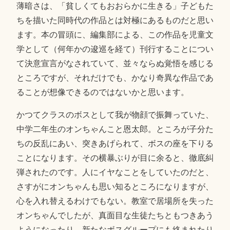
薄暗さは、「貧しくてもおおらかに生きる」子どもた
ちを描いた同時代の作品とは対極にあるものだと思い
ます。本の冒頭に、編集部による、この作品を児童文
学として（何年かの逡巡を経て）刊行することについ
て決意宣言がなされていて、並々ならぬ覚悟を感じる
ところですが、それだけでも、かなり奇異な作品であ
ることが想像できるのではないかと思います。
かつてクラスのボスとして我が物顔で振舞っていた、
中学二年生のオンちゃんこと恩太郎。ところが子分た
ちの反乱にあい、突きあげられて、ボスの座を下りる
ことになります。その横暴ぶりが目に余ると、徹底糾
弾されたのです。人にイヤなことをしていたのだと、
さすがにオンちゃんも思い知るところになりますが、
心を入れ替えるわけでもない。教室で居場所を失った
オンちゃんでしたが、真面目な生徒たちともつきあう
ようになったり、新たなボスグループにも絡まれたり