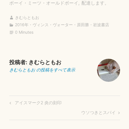
ボーイ・ミーツ・オールドボーイ
配達します。
きむらともお
2016年
・
ヴィンス・ヴォーター
・
原田勝
・
岩波書店
0 Minutes
投稿者:
きむらともお
きむらともお の投稿をすべて表示
投
Previous
アイスマーク2 炎の刻印
稿
Post
Next
ウソつきとスパイ
ナ
Post
ビ