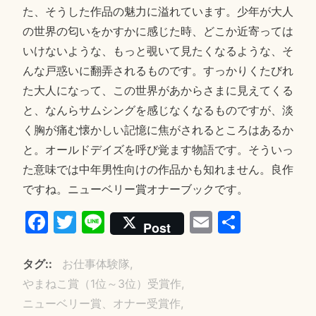
た、そうした作品の魅力に溢れています。少年が大人
の世界の匂いをかすかに感じた時、どこか近寄っては
いけないような、もっと覗いて見たくなるような、そ
んな戸惑いに翻弄されるものです。すっかりくたびれ
た大人になって、この世界があからさまに見えてくる
と、なんらサムシングを感じなくなるものですが、淡
く胸が痛む懐かしい記憶に焦がされるところはあるか
と。オールドデイズを呼び覚ます物語です。そういっ
た意味では中年男性向けの作品かも知れません。良作
ですね。ニューベリー賞オナーブックです。
Fa
T
Li
E
共
Post
ce
wi
ne
m
有
bo
tte
ail
タグ:
お仕事体験隊
ok
r
やまねこ賞（1位～3位）受賞作
ニューベリー賞、オナー受賞作