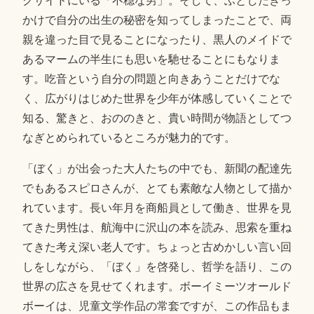
クサイドにいる「不穏な男」。そして、ふとしたきっ
かけで自分の出生の秘密を知ってしまったことで、両
親を違った目で見ることになったり、黒人のメイドで
あるマームの半生にも思いを馳せることにもなりま
す。吃音という自分の問題と向きあうことだけでな
く、広がりはじめた世界を少年が体感していくことで
知る、驚きと、おののきと、貴い時間が物語としてつ
なぎとめられているところが魅力的です。
「ぼく」が出会った大人たちの中でも、新聞の配達先
でもあるスピロさんが、とても素敵な人物として描か
れています。長い年月を商船員として働き、世界を見
てきた男性は、航海中に沢山の本を読み、思索を重ね
てきた考え深い老人です。ちょっと古めかしい言い回
しをしながら、「ぼく」を啓発し、哲学を語り、この
世界の広さを見せてくれます。ボーイミーツオールド
ボーイは、児童文学作品の常套ですが、この作品もま