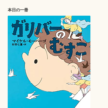
ゲ
ー
本日の一冊
シ
ョ
ン