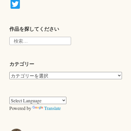
T
wi
tte
r
作品を探してください
検
索:
カテゴリー
カ
テ
ゴ
リ
ー
Powered by
Translate