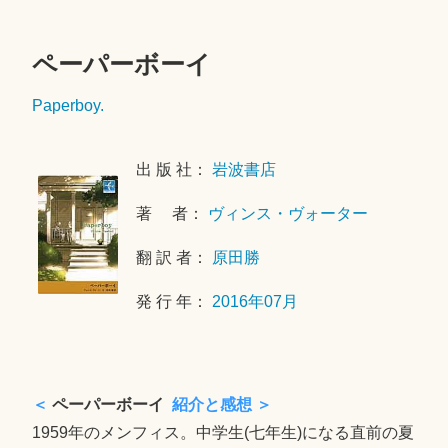
ペーパーボーイ
2
Paperboy.
0
1
8
出 版 社：
岩波書店
年
5
著 者：
ヴィンス・ヴォーター
月
翻 訳 者：
原田勝
1
0
発 行 年：
2016年07月
日
＜
ペーパーボーイ
紹介と感想 ＞
1959年のメンフィス。中学生(七年生)になる直前の夏