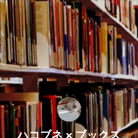
コ
ン
テ
ン
ツ
へ
ス
キ
ッ
プ
ハコブネ × ブックス