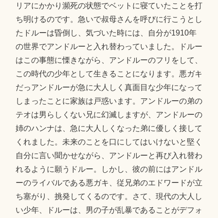
リアにかかり瀕死の状態でベットに寝ていたことを打
ち明けるのです。急いで叔母さんを呼びに行こうとし
たドルーは昏倒し、気づいた時には、自分が1910年
の世界でアンドルーと入れ替わっていました。ドルー
はこの事態に慄きながら、アンドルーのフリをして、
この時代の少年として生きることになります。悪ガキ
だっアンドルーが急に大人しく真面目な少年になって
しまったことに家族は戸惑います。アンドルーの弟の
テオは男らしくない兄に幻滅しますが、アンドルーの
姉のハンナは、急に大人しくなった弟に優しく接して
くれました。未来のことを口にしてはいけないと堅く
自分に言い聞かせながら、アンドルーと再び入れ替わ
れるように願うドルー。しかし、彼の前にはアンドル
ーのライバルである悪ガキ、従兄弟のエドワードが立
ち塞がり、挑発してくるのです。さて、現代の大人し
い少年、ドルーは、男の子が乱暴であることがデフォ