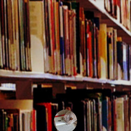
コ
ン
テ
ン
ツ
へ
ス
キ
ッ
プ