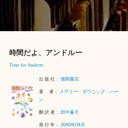
時間だよ、アンドルー
2
Time for Andrew.
0
2
出 版 社：
徳間書店
5
年
著 者：
メアリー・ダウニング・ハー
5
ン
月
1
翻 訳 者：
田中薫子
8
日
発 行 年：
2000年04月