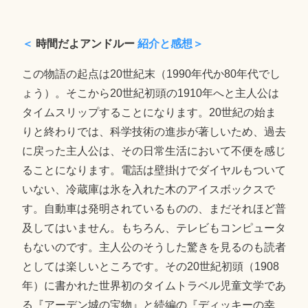
＜
時間だよアンドルー
紹介と感想＞
この物語の起点は20世紀末（1990年代か80年代でし
ょう）。そこから20世紀初頭の1910年へと主人公は
タイムスリップすることになります。20世紀の始ま
りと終わりでは、科学技術の進歩が著しいため、過去
に戻った主人公は、その日常生活において不便を感じ
ることになります。電話は壁掛けでダイヤルもついて
いない、冷蔵庫は氷を入れた木のアイスボックスで
す。自動車は発明されているものの、まだそれほど普
及してはいません。もちろん、テレビもコンピュータ
もないのです。主人公のそうした驚きを見るのも読者
としては楽しいところです。その20世紀初頭（1908
年）に書かれた世界初のタイムトラベル児童文学であ
る『アーデン城の宝物』と続編の『ディッキーの幸