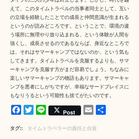
えて、このタイムトラベルの当事者同士として、互い
の立場を経験したことでの成長と仲間意識が生まれる
というのが読みどころです。ということで、環境の違
う場所に無理やり放り込まれる、という体験が人間を
強くし、成長させるのであるならば、身近なところで
は、それはサマーキャンプではないのか、という気も
してきます。タイムトラベルを克服するよりも、サマ
ーキャンプを克服す方がまだ容易でしょう。ちなみに
楽しいサマーキャンプの物語もあります。サマーキャ
ンプを悪者にしがちですが、幸福なサードプレイスに
もなりうるという可能性も捨てがたいのです。
Fa
T
Li
E
共
Post
ce
wi
ne
m
有
bo
tte
ail
タグ:
タイムトラベラーの責任と自覚