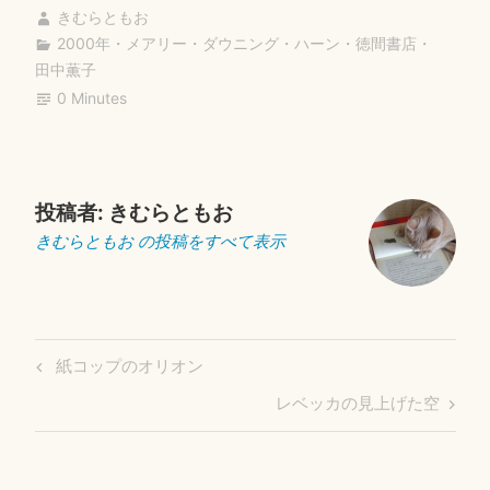
ok
r
きむらともお
2000年
・
メアリー・ダウニング・ハーン
・
徳間書店
・
田中薫子
0 Minutes
投稿者:
きむらともお
きむらともお の投稿をすべて表示
投
Previous
紙コップのオリオン
稿
Post
Next
レベッカの見上げた空
ナ
Post
ビ
ゲ