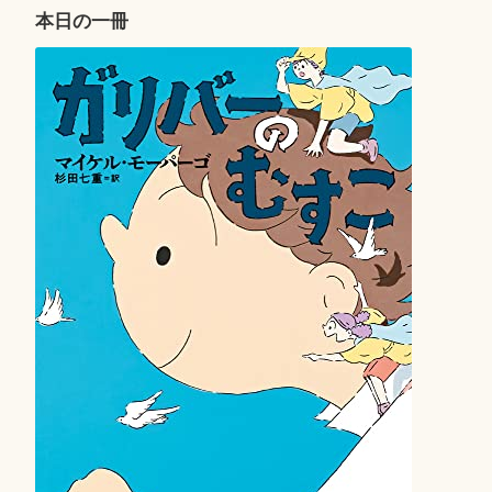
ー
本日の一冊
シ
ョ
ン