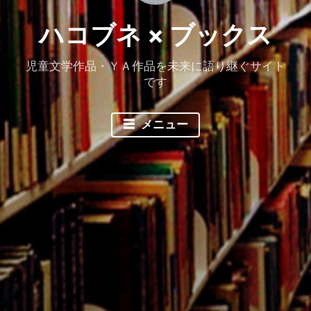
ハコブネ × ブックス
児童文学作品・ＹＡ作品を未来に語り継ぐサイト
です
メニュー