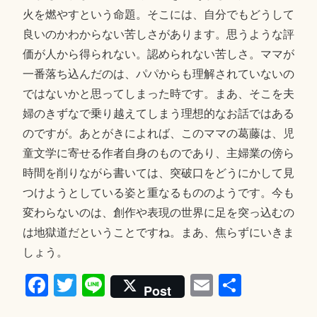
火を燃やすという命題。そこには、自分でもどうして
良いのかわからない苦しさがあります。思うような評
価が人から得られない。認められない苦しさ。ママが
一番落ち込んだのは、パパからも理解されていないの
ではないかと思ってしまった時です。まあ、そこを夫
婦のきずなで乗り越えてしまう理想的なお話ではある
のですが。あとがきによれば、このママの葛藤は、児
童文学に寄せる作者自身のものであり、主婦業の傍ら
時間を削りながら書いては、突破口をどうにかして見
つけようとしている姿と重なるもののようです。今も
変わらないのは、創作や表現の世界に足を突っ込むの
は地獄道だということですね。まあ、焦らずにいきま
しょう。
Fa
T
Li
E
共
Post
ce
wi
ne
m
有