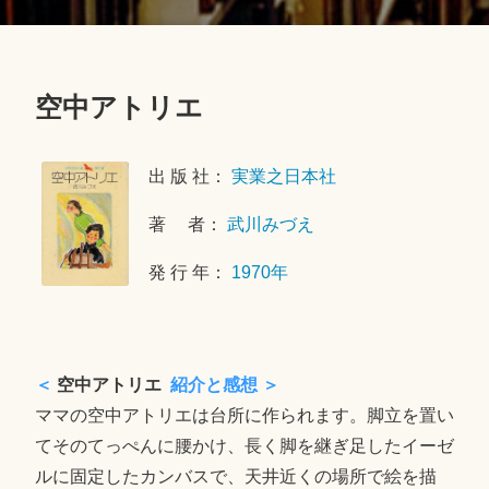
空中アトリエ
2
0
出 版 社：
実業之日本社
1
8
著 者：
武川みづえ
年
7
発 行 年：
1970年
月
7
日
＜
空中アトリエ
紹介と感想 ＞
ママの空中アトリエは台所に作られます。脚立を置い
てそのてっぺんに腰かけ、長く脚を継ぎ足したイーゼ
ルに固定したカンバスで、天井近くの場所で絵を描