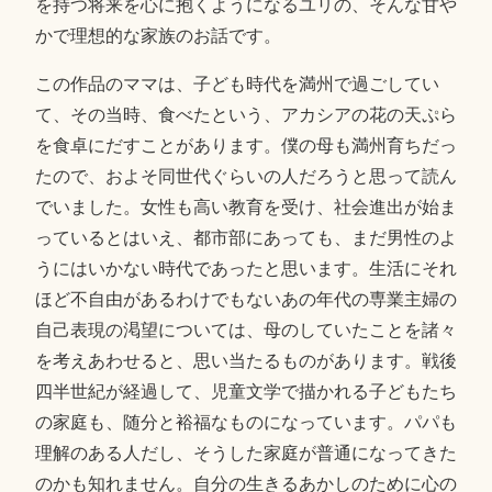
を持つ将来を心に抱くようになるユリの、そんな甘や
かで理想的な家族のお話です。
この作品のママは、子ども時代を満州で過ごしてい
て、その当時、食べたという、アカシアの花の天ぷら
を食卓にだすことがあります。僕の母も満州育ちだっ
たので、およそ同世代ぐらいの人だろうと思って読ん
でいました。女性も高い教育を受け、社会進出が始ま
っているとはいえ、都市部にあっても、まだ男性のよ
うにはいかない時代であったと思います。生活にそれ
ほど不自由があるわけでもないあの年代の専業主婦の
自己表現の渇望については、母のしていたことを諸々
を考えあわせると、思い当たるものがあります。戦後
四半世紀が経過して、児童文学で描かれる子どもたち
の家庭も、随分と裕福なものになっています。パパも
理解のある人だし、そうした家庭が普通になってきた
のかも知れません。自分の生きるあかしのために心の