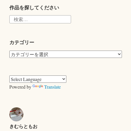
tte
r
作品を探してください
検
索:
カテゴリー
カ
テ
ゴ
リ
ー
Powered by
Translate
きむらともお