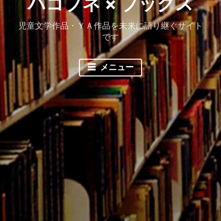
ハコブネ × ブックス
児童文学作品・ＹＡ作品を未来に語り継ぐサイト
です
メニュー