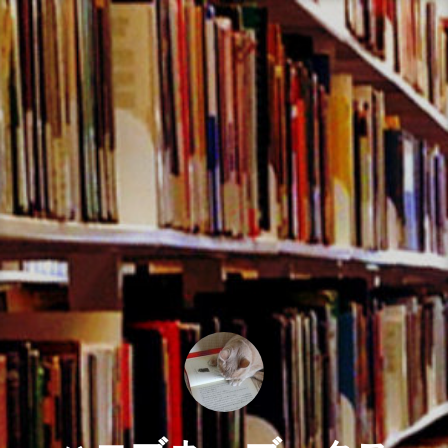
コ
ン
テ
ン
ツ
へ
ス
キ
ッ
プ