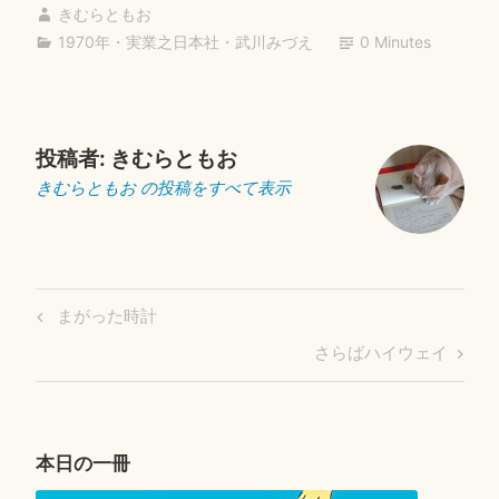
bo
tte
ail
きむらともお
1970年
・
実業之日本社
・
武川みづえ
0 Minutes
ok
r
投稿者:
きむらともお
きむらともお の投稿をすべて表示
投
Previous
まがった時計
稿
Post
Next
さらばハイウェイ
ナ
Post
ビ
ゲ
ー
本日の一冊
シ