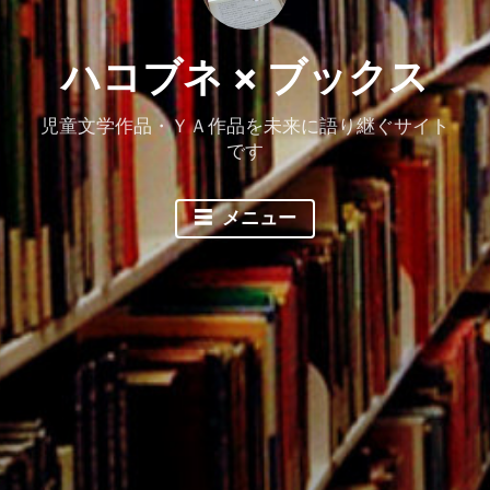
ハコブネ × ブックス
児童文学作品・ＹＡ作品を未来に語り継ぐサイト
です
メニュー