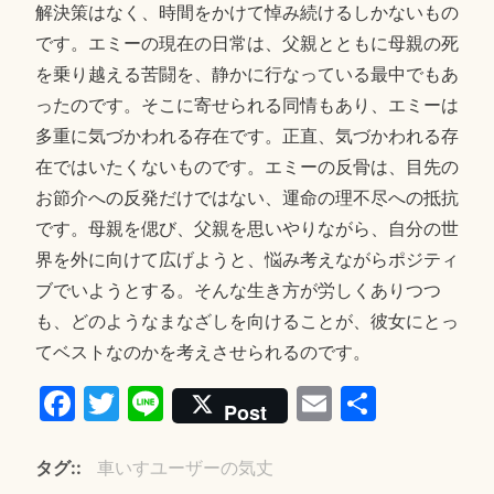
解決策はなく、時間をかけて悼み続けるしかないもの
です。エミーの現在の日常は、父親とともに母親の死
を乗り越える苦闘を、静かに行なっている最中でもあ
ったのです。そこに寄せられる同情もあり、エミーは
多重に気づかわれる存在です。正直、気づかわれる存
在ではいたくないものです。エミーの反骨は、目先の
お節介への反発だけではない、運命の理不尽への抵抗
です。母親を偲び、父親を思いやりながら、自分の世
界を外に向けて広げようと、悩み考えながらポジティ
ブでいようとする。そんな生き方が労しくありつつ
も、どのようなまなざしを向けることが、彼女にとっ
てベストなのかを考えさせられるのです。
Fa
T
Li
E
共
Post
ce
wi
ne
m
有
bo
tte
ail
タグ:
車いすユーザーの気丈