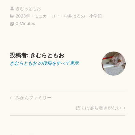
ok
r
きむらともお
2023年
・
モニカ・ロー
・
中井はるの
・
小学館
0 Minutes
投稿者:
きむらともお
きむらともお の投稿をすべて表示
投
Previous
みかんファミリー
稿
Post
Next
ぼくは落ち着きがない
ナ
Post
ビ
ゲ