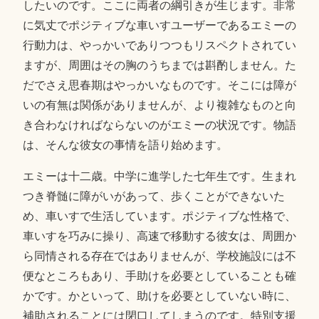
したいのです。ここに両者の綱引きが生じます。非常
に気丈でポジティブな車いすユーザーであるエミーの
行動力は、やっかいでありつつもリスペクトされてい
ますが、周囲はその胸のうちまでは斟酌しません。た
だでさえ思春期はやっかいなものです。そこには障が
いの有無は関係がありませんが、より複雑なものと向
き合わなければならないのがエミーの状況です。物語
は、そんな彼女の事情を語り始めます。
エミーは十二歳。中学に進学した七年生です。生まれ
つき脊髄に障がいがあって、歩くことができないた
め、車いすで生活しています。ポジティブな性格で、
車いすを巧みに操り、高速で移動する彼女は、周囲か
ら同情される存在ではありませんが、学校施設には不
便なところもあり、手助けを必要としていることも確
かです。かといって、助けを必要としていない時に、
補助されることには閉口してしまうのです。特別支援