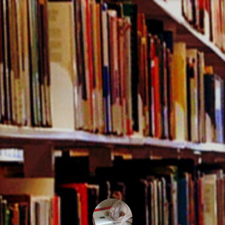
コ
ン
テ
ン
ツ
へ
ス
キ
ッ
プ