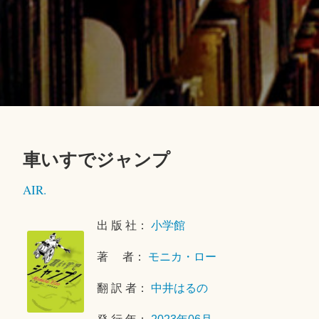
車いすでジャンプ
2
AIR.
0
2
出 版 社：
小学館
5
年
著 者：
モニカ・ロー
9
月
翻 訳 者：
中井はるの
3
0