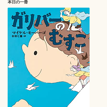
ー
本日の一冊
シ
ョ
ン