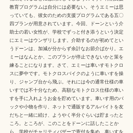
教育プログラムは自分には必要ない。そうエミーは思
っていても、彼女のための支援プログラムである五〇
四プランが用意されています。今回、ドーンという介
助士の若い女性が、学校でずっと付き添うという決定
にエミーはウンザリします。介助するのが初めてとい
うドーンは、加減が分からず余計なお節介ばかり。エ
ミーはなんとか、このプランが停止できないかと策を
練ることになります。さて、エミーは車いすモトクロ
スに夢中です。モトクロスバイクのように車いすを操
り、ジャンプ台から飛ぶ。それには今の通常仕様の車
いすでは不十分なため、高額なモトクロス仕様の車い
すを手に入れようお金を貯めています。車いす用のバ
ックや小物を作り、ネットで通販するアルバイトを友
だちと一緒に続け、ようやく半分ぐらいは貯まったと
ころ。ところが、このことをドーンに話したことか
ら、学校がチャリティバザーで寄付を集め、車いすを