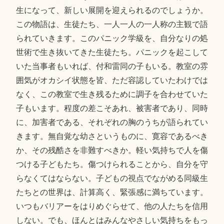
生になって、新しい展開を迎えられるのでしょうか。
この物語は、生徒たち、一人一人の一人称の主観で語
られていきます。このパニック学級を、自分なりの処
世術で生き抜いてきた生徒たち。パニックを起こして
いた当事者もいれば、付和雷同の子もいる。教室の雰
囲気がオカシイ状態を皆、ただ容認していたわけでは
なく、この教室で生き残るために調子を合わせていた
子もいます。程度の差こそあれ、被害者であり、同時
に、加害者である、それぞれの胸のうちが語られてい
きます。無自覚な幼さというものに、寛容であるべき
か、その残酷さを非難すべきか。軽い気持ちで人を傷
つける子どもたち。傷つけられることから、自分を守
らなくてはならない。子どもの視点でながめる同級生
たちとの世界は、計算高く、緊張感に満ちています。
いつもバリアーをはりめぐらせて、他の人たちを信用
しない。でも、ほんとはみんなやさしい気持ちをもっ