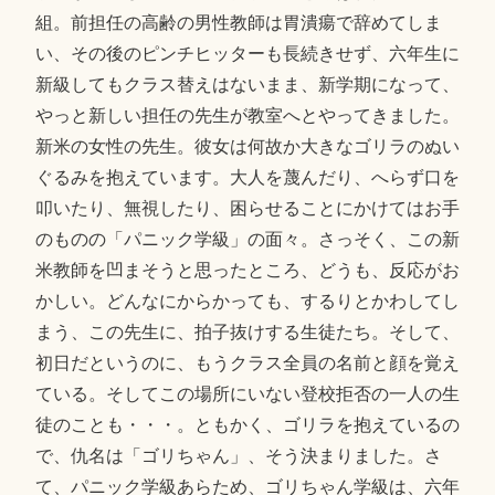
組。前担任の高齢の男性教師は胃潰瘍で辞めてしま
い、その後のピンチヒッターも長続きせず、六年生に
新級してもクラス替えはないまま、新学期になって、
やっと新しい担任の先生が教室へとやってきました。
新米の女性の先生。彼女は何故か大きなゴリラのぬい
ぐるみを抱えています。大人を蔑んだり、へらず口を
叩いたり、無視したり、困らせることにかけてはお手
のものの「パニック学級」の面々。さっそく、この新
米教師を凹まそうと思ったところ、どうも、反応がお
かしい。どんなにからかっても、するりとかわしてし
まう、この先生に、拍子抜けする生徒たち。そして、
初日だというのに、もうクラス全員の名前と顔を覚え
ている。そしてこの場所にいない登校拒否の一人の生
徒のことも・・・。ともかく、ゴリラを抱えているの
で、仇名は「ゴリちゃん」、そう決まりました。さ
て、パニック学級あらため、ゴリちゃん学級は、六年