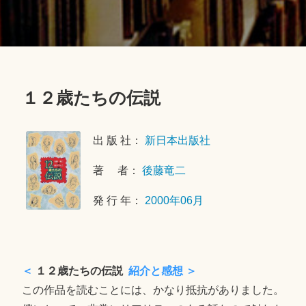
１２歳たちの伝説
2
0
出 版 社：
新日本出版社
1
8
著 者：
後藤竜二
年
1
発 行 年：
2000年06月
2
月
1
日
＜
１２歳たちの伝説
紹介と感想 ＞
この作品を読むことには、かなり抵抗がありました。