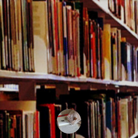
コ
ン
テ
ン
ツ
へ
ス
キ
ッ
プ