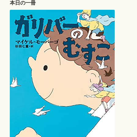
ー
本日の一冊
シ
ョ
ン