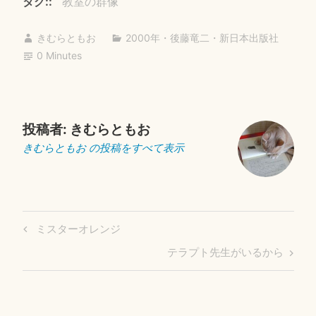
bo
tte
ail
タグ:
教室の群像
ok
r
きむらともお
2000年
・
後藤竜二
・
新日本出版社
0 Minutes
投稿者:
きむらともお
きむらともお の投稿をすべて表示
投
Previous
ミスターオレンジ
稿
Post
Next
テラプト先生がいるから
ナ
Post
ビ
ゲ