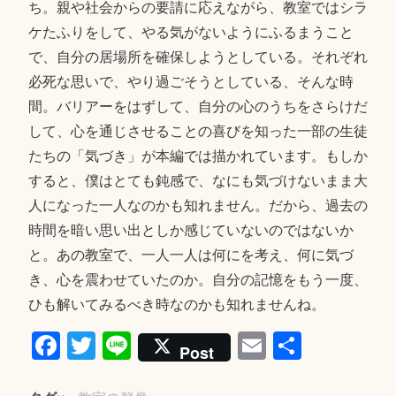
ち。親や社会からの要請に応えながら、教室ではシラ
ケたふりをして、やる気がないようにふるまうこと
で、自分の居場所を確保しようとしている。それぞれ
必死な思いで、やり過ごそうとしている、そんな時
間。バリアーをはずして、自分の心のうちをさらけだ
して、心を通じさせることの喜びを知った一部の生徒
たちの「気づき」が本編では描かれています。もしか
すると、僕はとても鈍感で、なにも気づけないまま大
人になった一人なのかも知れません。だから、過去の
時間を暗い思い出としか感じていないのではないか
と。あの教室で、一人一人は何にを考え、何に気づ
き、心を震わせていたのか。自分の記憶をもう一度、
ひも解いてみるべき時なのかも知れませんね。
Fa
T
Li
E
共
Post
ce
wi
ne
m
有