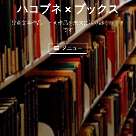
ハコブネ × ブックス
児童文学作品・ＹＡ作品を未来に語り継ぐサイト
です
メニュー