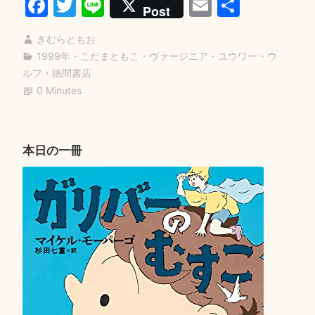
Fa
T
Li
E
共
Post
ー
ce
wi
ne
m
有
ド
きむらともお
bo
tte
ail
を
1999年
・
こだまともこ
・
ヴァージニア・ユウワー・ウ
ok
r
ルフ
・
徳間書店
作
0 Minutes
ろ
う”
本日の一冊