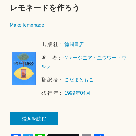
レモネードを作ろう
2
0
Make lemonade.
1
8
出 版 社：
徳間書店
年
4
著 者：
ヴァージニア・ユウワー・ウ
月
ルフ
2
9
翻 訳 者：
こだまともこ
日
発 行 年：
1999年04月
“レ
続きを読む
モ
ネ