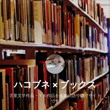
コ
ン
テ
ン
ツ
へ
ス
キ
ッ
プ
ハコブネ × ブックス
児童文学作品・ＹＡ作品を未来に語り継ぐサイト
です