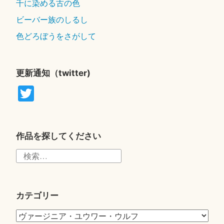
千に染める古の色
ビーバー族のしるし
色どろぼうをさがして
更新通知（twitter)
T
wi
tte
r
作品を探してください
検
索:
カテゴリー
カ