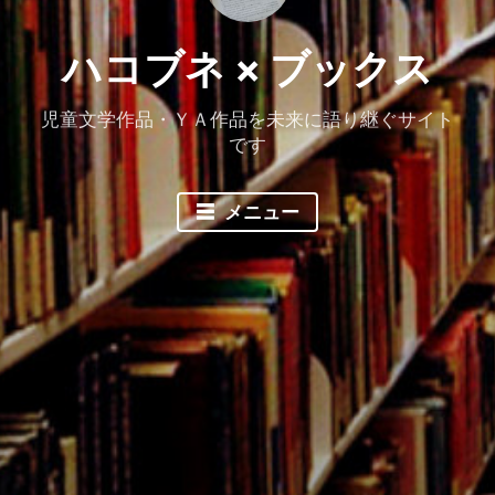
ハコブネ × ブックス
児童文学作品・ＹＡ作品を未来に語り継ぐサイト
です
メニュー