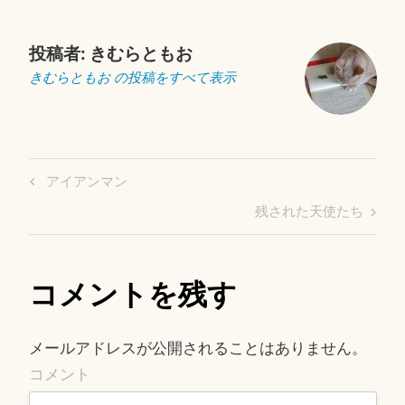
投稿者:
きむらともお
きむらともお の投稿をすべて表示
投
Previous
アイアンマン
稿
Post
Next
残された天使たち
ナ
Post
ビ
ゲ
コメントを残す
ー
シ
ョ
メールアドレスが公開されることはありません。
ン
コメント