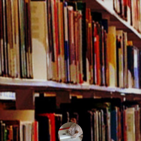
コ
ン
テ
ン
ツ
へ
ス
キ
ッ
プ