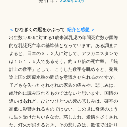
発 行 年：
2006年03月
日
＜
ひなぎくの冠をかぶって
紹介と感想 ＞
出生数1,000に対する1歳未満乳児の年間死亡数が国際
的な乳児死亡率の基準値となっています。ある調査に
よると、日本の３．２人に対して、アフガニスタンで
は１５１．５人であるそう。約５０倍の死亡率。「統
計上の数字」として、こうした数字を眺めると、発展
途上国の医療水準の問題を意識させられるのですが、
子どもを失ったそれぞれの家族の痛みや、悲しみは、
統計的に読み取れるものではないと思います。国情の
違いはあれど、ひとつひとつの死の悲しみは、確率の
高低に影響されるものではない。この世に奇跡のよう
に生を受けたちいさな命。慈しまれ、愛情を尽くされ
た、灯火が消えるとき、その悲しみは、数値では計り