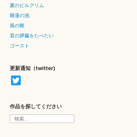
夏のピルグリム
睡蓮の池
風の靴
君の膵臓をたべたい
ゴースト
更新通知（twitter)
T
wi
tte
r
作品を探してください
検
索: