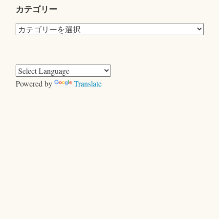
カテゴリー
カ
テ
ゴ
リ
ー
Powered by
Translate
きむらともお
＜ヤギ＞ゲーム
キャンプで、おおあわて
セントエルモの光