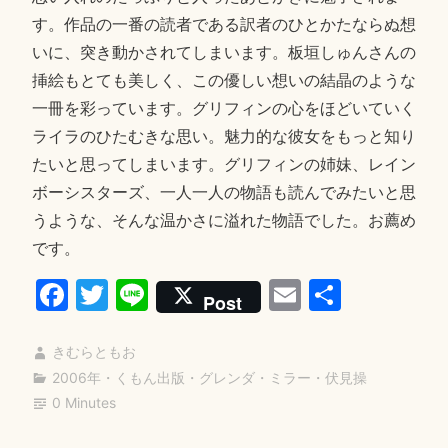
す。作品の一番の読者である訳者のひとかたならぬ想
いに、突き動かされてしまいます。板垣しゅんさんの
挿絵もとても美しく、この優しい想いの結晶のような
一冊を彩っています。グリフィンの心をほどいていく
ライラのひたむきな思い。魅力的な彼女をもっと知り
たいと思ってしまいます。グリフィンの姉妹、レイン
ボーシスターズ、一人一人の物語も読んでみたいと思
うような、そんな温かさに溢れた物語でした。お薦め
です。
Fa
T
Li
E
共
Post
ce
wi
ne
m
有
bo
tte
ail
きむらともお
2006年
・
くもん出版
・
グレンダ・ミラー
・
伏見操
ok
r
0 Minutes