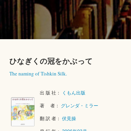
ひなぎくの冠をかぶって
2
The naming of Tishkin Silk.
0
1
8
出 版 社：
くもん出版
年
4
著 者：
グレンダ・ミラー
月
2
翻 訳 者：
伏見操
5