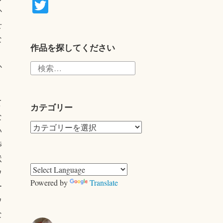
T
か
wi
せ
tte
な
r
作品を探してください
検
か
索:
て
カテゴリー
な
カ
い
テ
渉
ゴ
状
リ
ウ
ー
Powered by
Translate
ー
ウ
な