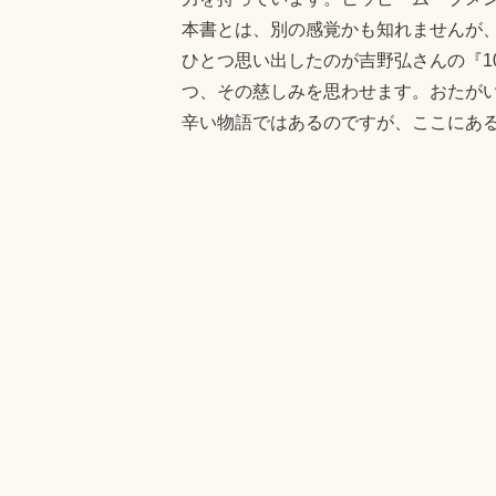
本書とは、別の感覚かも知れませんが
ひとつ思い出したのが吉野弘さんの『1
つ、その慈しみを思わせます。おたが
辛い物語ではあるのですが、ここにあ
Fa
T
Li
Post
ce
wi
ne
bo
tte
a
タグ:
ニューベリー賞、オナー受賞作
ok
r
きむらともお
1988年
・
ヴァジニア
投稿者:
きむら
きむらともお の投稿をす