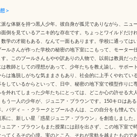
想＞
立派な体躯を持つ黒人少年。彼自身が孤児でありながら、ニュ
の面倒を見ているアニキ的な存在です。ちょっとワイルドだけ
。数学の才能もある、なんて一面もあります。学校に通っては
ブールさんが作った学校の秘密の地下室にこもって、モーター
ます。このブールさんもやや訳ありの人物で、以前は教員だっ
には教師としての理想があって、少年たちを教え諭し、サポー
からは逸脱しがちな気ままさもあり、社会的に上手くやれてい
事をしているからといって、日中、秘密の地下室で模型作りに
ルを外れてしまった少年たちにとっては、どこか心の許せる大
もう一人の少年が、ジュニア・ブラウンです。150キロはある
年。バディ－・クラークとブールさんは、この自分をも憎んで
陽系に、新しい星「惑星ジュニア・ブラウン」を創造しました
ジュニア・ブラウンもまた授業には顔を出さず、この地下室で
なってくるその心境。実のところ、それが常軌を越えたもので