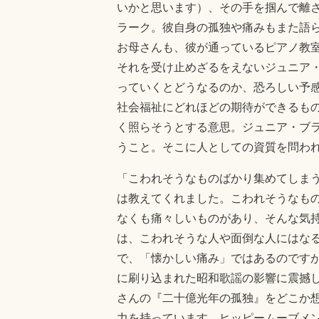
いかと思います）、その手を掴んで離
ラーク。彼自身の孤独や痛みもまた語
お母さんも、彼が通っているピアノ教
それを受け止めざるをえないジュニア
っていくとどうなるのか、恐ろしい予
社会福祉にどれほどの期待ができるも
く照らそうとする意思。ジュニア・ブ
うこと。そこに人としての資質を問わ
「こわれそうなものばかり集めてしま
は教えてくれました。こわれそうなも
なくも痛々しいものがあり、そんな気
は、こわれそうな人や面倒な人にはな
で、「懐かしい痛み」ではあるのです
に刷り込まれた昭和歌謡の影響に震撼
さんの『二十億光年の孤独』をどこか
力を持っています。ヒッピームーブメ