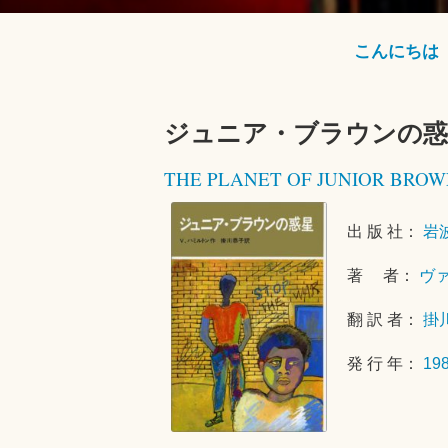
こんにちは
ジュニア・ブラウンの惑
THE PLANET OF JUNIOR BROW
出 版 社：
岩
著 者：
ヴ
翻 訳 者：
掛
発 行 年：
19