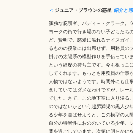
＜
ジュニア・ブラウンの惑星
紹介と感
孤独な庇護者、バディ－・クラーク。
ヨークの街で行き場のない子どもたち
ど、賢明で、慈愛に溢れるナイスガイ
るものの授業には出席せず、用務員の
掛けの太陽系の模型作りを手伝ってい
という経歴の持ち主です。今も根っこ
してくれます。もっとも用務員の仕事
人物ではないようです。時間外にも仕
念していてはダメなわけですが、レー
でした。さて、この地下室に入り浸る、
のではないかという超肥満児の黒人少
る少年を喜ばせようと、この模型の太
自分の特異性におののいている少年、
間を過ごしています。次第に明らかに