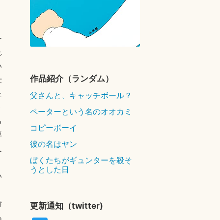
ー
れ
い
作品紹介（ランダム）
仕
た
父さんと、キャッチボール？
ト
ペーターという名のオオカミ
る
コピーボーイ
専
彼の名はヤン
人
ぼくたちがギュンターを殺そ
うとした日
い
。
時
更新通知（twitter)
あ