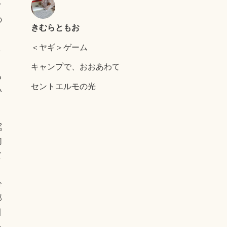
ク
の
きむらともお
、
＜ヤギ＞ゲーム
ま
。
キャンプで、おおあわて
る
セントエルモの光
い
謡
切
て
分
郎
引
る