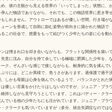
ため、彼の主観から見える世界の「いってしまった」状態に、
を孕んだ物語でありながら、それでも、この物語世界に惹き寄
かもしれません。アウトローではあるが優しい空間。行き場が
ミューンを形成して自助に励む姿勢が前向きに描かれた物語で
あるこの社会で、慈愛をもって結びつく少年たちの姿に心を動
ウンは憎まれ口を叩き合いながらも、フラットな関係性を築い
、失意に沈み、自分を持て余している極端に肥満した少年を、
ラーク。ぞんざいな感じで接しながらも、献身的に気を揉んで
しぶりには、どこか異様で、危うさがあります。過保護で過干
態。しかも母親は心身を病んでいるようで、バランスがとれた
クは優しい言葉をかけたりはしないのですが、ジュニア・ブラ
を維持しながら見守ろうとしています。これはバディー・クラ
沈んでいる他の少年たちにも注がれています。ジュニア・ブラ
ー・クラークも気づいていますが（多分、統合失調症なのでは