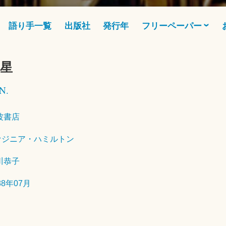
語り手一覧
出版社
発行年
フリーペーパー
星
2
N.
0
2
0
波書店
年
ァジニア・ハミルトン
7
月
川恭子
2
2
88年07月
日