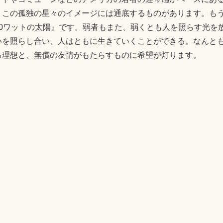
、この孤独の星々のイメージには通底するものがあります。も
0ワットの太陽』です。弱者もまた、弱くとも人を照らす光を
いを照らし合い、人はともに生きていくことができる。なんと
る理想と、無償の友情がもたらすものに希望が灯ります。
E
共
m
有
il
宇宙の孤独と向き合うために
思春期にデブであること
・ハミルトン
・
岩波書店
・
掛川恭子
0 Minutes
ともお
べて表示