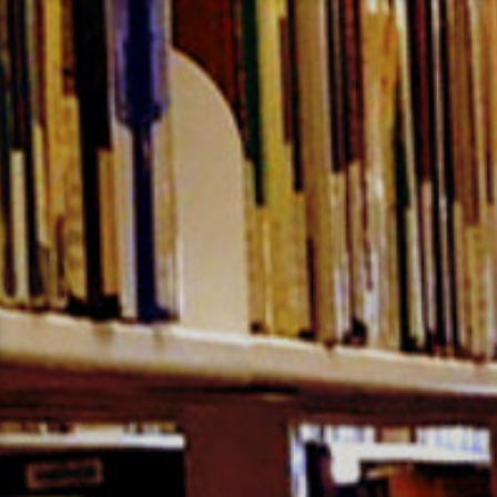
コ
ン
テ
ン
ツ
へ
ス
キ
ッ
プ