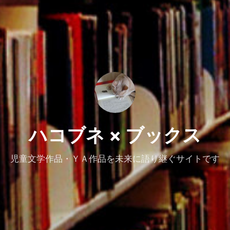
ハコブネ × ブックス
児童文学作品・ＹＡ作品を未来に語り継ぐサイトです