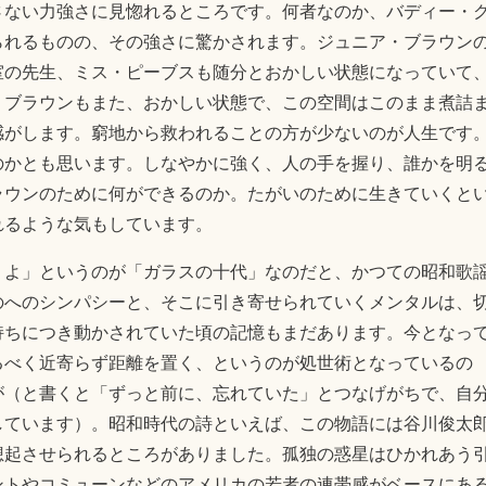
さない力強さに見惚れるところです。何者なのか、バディー・
られるものの、その強さに驚かされます。ジュニア・ブラウン
室の先生、ミス・ピーブスも随分とおかしい状態になっていて
・ブラウンもまた、おかしい状態で、この空間はこのまま煮詰
感がします。窮地から救われることの方が少ないのが人生です
のかとも思います。しなやかに強く、人の手を握り、誰かを明
ラウンのために何ができるのか。たがいのために生きていくと
れるような気もしています。
うよ」というのが「ガラスの十代」なのだと、かつての昭和歌
のへのシンパシーと、そこに引き寄せられていくメンタルは、
持ちにつき動かされていた頃の記憶もまだあります。今となっ
るべく近寄らず距離を置く、というのが処世術となっているの
が（と書くと「ずっと前に、忘れていた」とつなげがちで、自
しています）。昭和時代の詩といえば、この物語には谷川俊太
想起させられるところがありました。孤独の惑星はひかれあう
ントやコミューンなどのアメリカの若者の連帯感がベースにあ