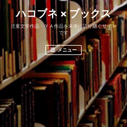
ハコブネ × ブックス
児童文学作品・ＹＡ作品を未来に語り継ぐサイト
です
メニュー