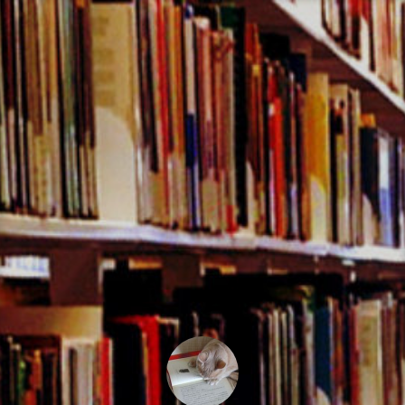
コ
ン
テ
ン
ツ
へ
ス
キ
ッ
プ