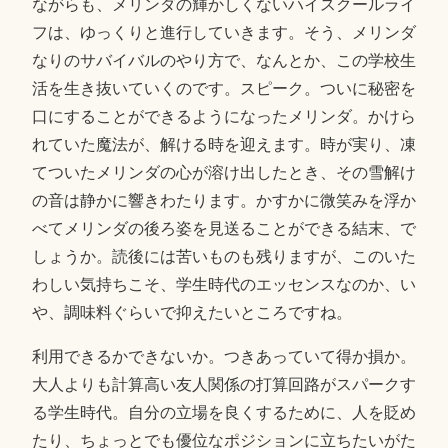
ながらも、メリンダの輝かしくないハイスクールライ
フは、ゆっくりと進行していきます。そう、メリンダ
なりのサバイバルのやり方で、なんとか、この学校生
活を生き抜いていくのです。スピーク。ついに秘密を
口にすることができるようになったメリンダ。かけら
れていた魔法が、解ける時を迎えます。時が実り、凍
てついたメリンダの心が溶け出したとき、その雪解け
の音は静かに響きわたります。かすかに微笑みを浮か
べてメリンダの後ろ姿を見送ることができる結末、で
しょうか。読後には苦いものも残りますが、このいた
わしい気持ちこそ、学生時代のエッセンスなのか、い
や、調味料ぐらいで抑えたいところですね。
利用できるかできないか。つきあっていて得か損か。
大人よりも計算高い友人関係の打算回路がスパークす
る学生時代。自分の立場を良くするために、人を貶め
たり、ちょっとでも優位なポジションに立ちたいがた