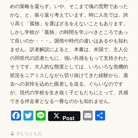
めの策略を凝らす。いや、そこまで魂の荒野であった
かな、と、振り返り考えています。時に人生では、誇
り高く「孤独」を選ばざるをえないこともあります。
しかし学校が「孤独」の時間を学ぶべきところであっ
て良いのか・・・。国情や時代の違いはあるやも知れ
ません。訳者解説によると、本書は、米国で、主人公
の同世代の読者たちに、強い共感をもって支持された
そうです。大人的な態度としては、いろいろな危機的
状況をニアミスしながら切り抜けてきた経験から、過
去への哀悼を込めた眼差しを送る、ぐらいなのです
が。現代の学校を生き抜く子どもたちにとって、共感
できる伴走者となる一冊なのかも知れません。
Fa
T
Li
E
共
Post
ce
wi
ne
m
有
bo
tte
ail
きむらともお