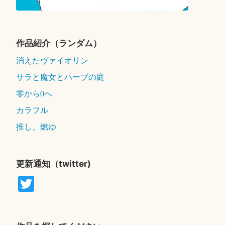
作品紹介（ランダム）
消えたヴァイオリン
サラと魔女とハーブの庭
零から0へ
カラフル
推し、燃ゆ
更新通知（twitter)
T
wi
tte