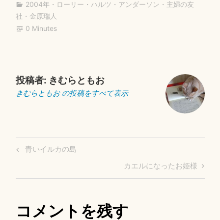
2004年
・
ローリー・ハルツ・アンダーソン
・
主婦の友
ok
r
社
・
金原瑞人
0 Minutes
投稿者:
きむらともお
きむらともお の投稿をすべて表示
投
Previous
青いイルカの島
稿
Post
Next
カエルになったお姫様
ナ
Post
ビ
ゲ
コメントを残す
ー