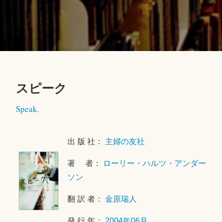
スピーク
2
Speak.
0
1
8
出 版 社：
主婦の友社
年
4
著 者：
ローリー・ハルツ・アンダー
月
ソン
2
6
翻 訳 者：
金原瑞人
日
発 行 年：
2004年06月