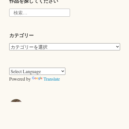
r
作品を探してください
検
索:
カテゴリー
カ
テ
ゴ
リ
ー
Powered by
Translate
きむらともお
＜ヤギ＞ゲーム