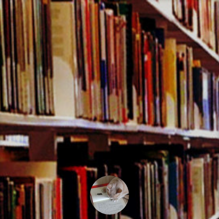
コ
ン
テ
ン
ツ
へ
ス
キ
ッ
プ