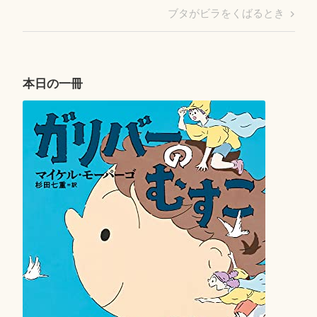
稿
Post
Next
ブタがビラをくばるとき
ナ
Post
ビ
ゲ
ー
本日の一冊
シ
ョ
ン