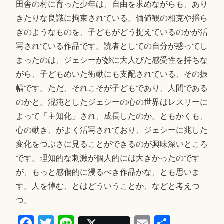
田舎の村に育った少年は、自由を求めながらも、あり
きたりな良識に拘束されている。価値観の相克や揺ら
ぎのようなものを、子どもがどう捉えているのかが活
写されている作品です。読者としての自分が惑ってし
まったのは、ジェシーが妙に大人びた感受性を持ちな
がら、子どもめいた衝動にも支配されている、その振
幅です。ただ、それこそが子どもであり、人間である
のかと。混沌としたジェシーの心の世界はレスリーに
よって「主知化」され、成長したのか。ともかくも、
心の動き、がよく活写されており、ジェシーに兆した
変化をつぶさに見ることができるのが興味深いところ
です。理知的な刺激が個人的には大きかったのです
が、もっと感傷的に浸るべき作品かな、とも思いま
す。人を悼む、とはどういうことか、などと考えつ
つ。
Fa
T
Li
E
共