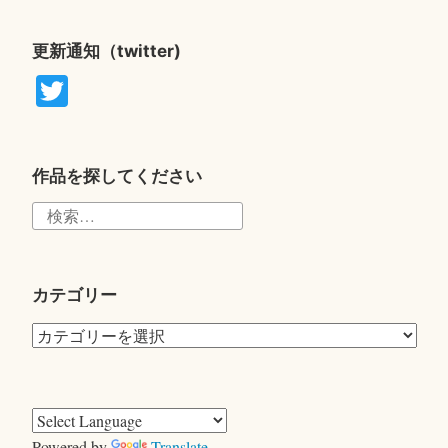
更新通知（twitter)
T
wi
tte
r
作品を探してください
検
索:
カテゴリー
カ
テ
ゴ
リ
ー
Powered by
Translate