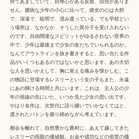
持てあましていて、自尊心がある反面、自信がありま
せん。臆病な少年の小心に比べて、彼女の心は大胆
で、深遠で、聡明で、澄み渡っている。でも学校とい
う場所は、なかなか、そうした異分子を受け入れない
のです。自由闊達なスピリットがゆるされない世界の
中で、少年は最後まで少女の友だちでいられるのか。
なんてアウトラインを抜き書きすると、思い当たる作
品がいくつもあるのではないかと思います。あの大切
な人を思いかえして、胸に覚える痛みを懐かしむ。こ
の物語に登場するレスリーという女の子もまた、永遠
にあの輝ける時間と共にいます。これは、主人公の少
年の視線の先にいた、いつか見た少女の思い出です。
やはり名作は、次世代に語り継いでいかなくてはと、
渡されたバトンを握り締めながら考えています。
都会を離れて、自然豊かな農村に、あえて越してきた
レスリーの両親の価値観。お金や成功などの俗世の価