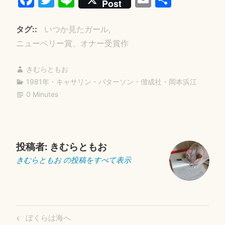
Post
ce
wi
ne
m
有
bo
tte
ail
タグ:
いつか見たガール
ok
r
ニューベリー賞、オナー受賞作
きむらともお
1981年
・
キャサリン・パターソン
・
偕成社
・
岡本浜江
0 Minutes
投稿者:
きむらともお
きむらともお の投稿をすべて表示
投
Previous
ぼくらは海へ