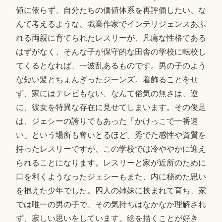
値に依らず、自分たちの価値体系を再評価したい、な
んて考えるような、職業作家でインテリジェンスあふ
れる両親に育てられたレスリーが、凡庸な性格である
はずがなく、そんな子が保守的な田舎の学校に転校し
てくるとなれば、一波乱あるものです。男の子のよう
な短い髪とちょんぎったジーンズ。着飾ることをせ
ず、家にはテレビもない、なんて俗気の無さは、逆
に、彼女を特異な存在に見せてしまいます。その俊足
は、ジェシーの誇りでもあった「かけっこで一番速
い」という場所も奪いとるほど。秀でた感性や資質を
持ったレスリーですが、この学校では冷ややかに迎え
られることになります。レスリーと家が近所のために
口を利くようなったジェシーもまた、内に秘めた思い
を抱えた少年でした。四人の姉妹に挟まれて育ち、家
では唯一の男の子で、その気持ちはなかなか理解され
ず、寂しい思いをしています。絵を描くことが好き