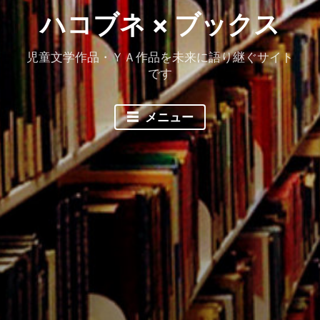
ハコブネ × ブックス
児童文学作品・ＹＡ作品を未来に語り継ぐサイト
です
メニュー