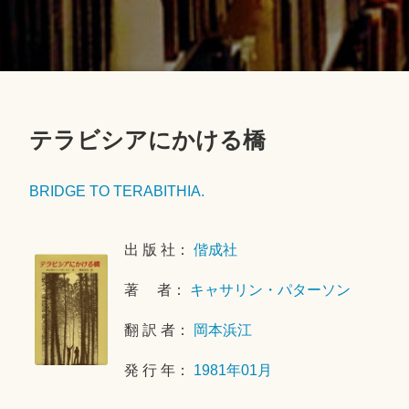
テラビシアにかける橋
2
0
BRIDGE TO TERABITHIA.
1
8
出 版 社：
偕成社
年
7
著 者：
キャサリン・パターソン
月
1
翻 訳 者：
岡本浜江
2
日
発 行 年：
1981年01月