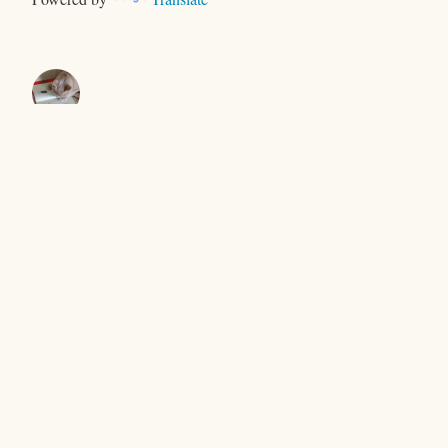
きむらともお
＜ヤギ＞ゲーム
キャンプで、おおあわて
セントエルモの光
Proudly powered by WordPress
|
テーマ: Independent
Publisher 2 by
Raam Dev
.