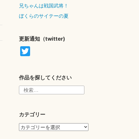
兄ちゃんは戦国武将！
9
ぼくらのサイテーの夏
月
1
日
更新通知（twitter)
T
wi
tte
r
作品を探してください
検
索:
カテゴリー
カ
テ