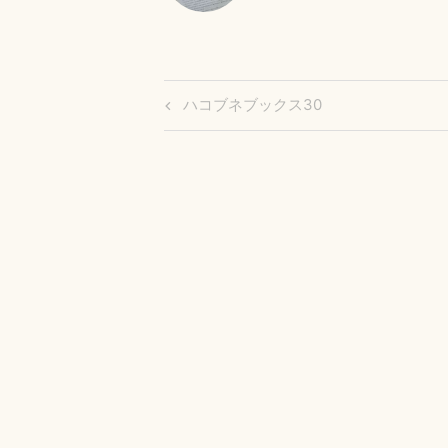
投
Previous
ハコブネブックス30
Post
稿
ナ
ビ
ゲ
ー
シ
ョ
ン