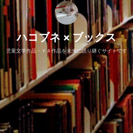
ハコブネ × ブックス
児童文学作品・ＹＡ作品を未来に語り継ぐサイトです