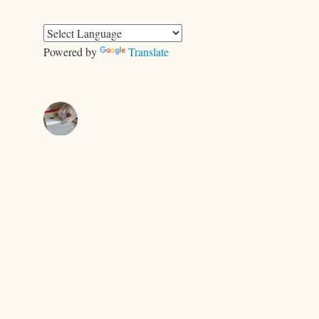
ゴ
リ
ー
Powered by
Translate
きむらともお
＜ヤギ＞ゲーム
キャンプで、おおあわて
セントエルモの光