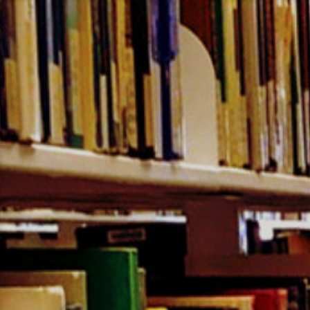
コ
ン
テ
ン
ツ
へ
ス
キ
ッ
プ