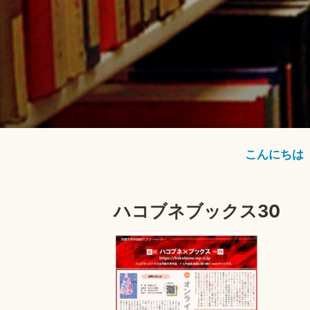
こんにちは
ハコブネブックス30
2
0
2
2
年