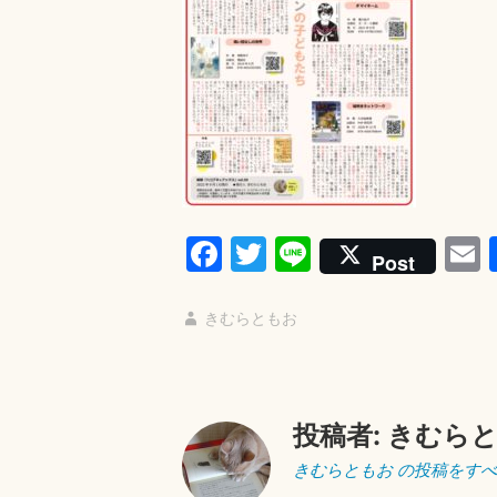
9
月
1
日
Fa
T
Li
Post
ce
wi
ne
bo
tte
a
きむらともお
ok
r
投稿者:
きむら
きむらともお の投稿をす