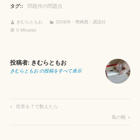
bo
tte
ail
タグ:
問題作の問題点
ok
r
きむらともお
2008年
・
樫崎茜
・
講談社
0 Minutes
投稿者:
きむらともお
きむらともお の投稿をすべて表示
投
Previous
世界を７で数えたら
稿
Post
Next
風の靴
ナ
Post
ビ
ゲ