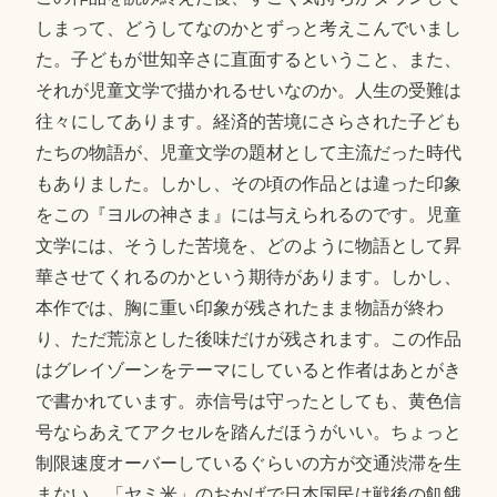
しまって、どうしてなのかとずっと考えこんでいまし
た。子どもが世知辛さに直面するということ、また、
それが児童文学で描かれるせいなのか。人生の受難は
往々にしてあります。経済的苦境にさらされた子ども
たちの物語が、児童文学の題材として主流だった時代
もありました。しかし、その頃の作品とは違った印象
をこの『ヨルの神さま』には与えられるのです。児童
文学には、そうした苦境を、どのように物語として昇
華させてくれるのかという期待があります。しかし、
本作では、胸に重い印象が残されたまま物語が終わ
り、ただ荒涼とした後味だけが残されます。この作品
はグレイゾーンをテーマにしていると作者はあとがき
で書かれています。赤信号は守ったとしても、黄色信
号ならあえてアクセルを踏んだほうがいい。ちょっと
制限速度オーバーしているぐらいの方が交通渋滞を生
まない。「ヤミ米」のおかげで日本国民は戦後の飢餓