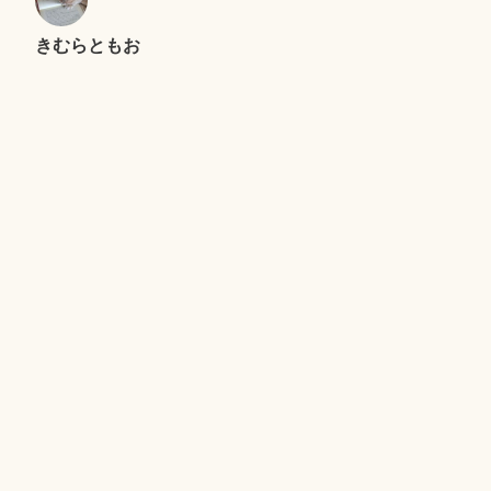
きむらともお
＜ヤギ＞ゲーム
キャンプで、おおあわて
セントエルモの光
Proudly powered by WordPress
|
テーマ: Independent
Publisher 2 by
Raam Dev
.