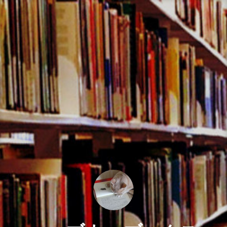
コ
ン
テ
ン
ツ
へ
ス
キ
ッ
プ