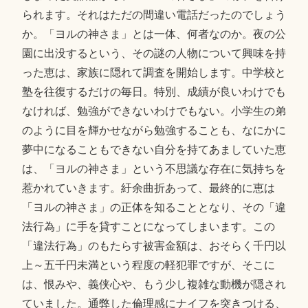
られます。それはただの間違い電話だったのでしょう
か。「ヨルの神さま」とは一体、何者なのか。夜の公
園に出没するという、その謎の人物について興味を持
った恵は、家族に隠れて調査を開始します。中学校と
塾を往復するだけの毎日。特別、成績が良いわけでも
なければ、勉強ができないわけでもない。小学生の弟
のように目を輝かせながら勉強することも、なにかに
夢中になることもできない自分を持てあましていた恵
は、「ヨルの神さま」という不思議な存在に気持ちを
惹かれていきます。紆余曲折あって、最終的に恵は
「ヨルの神さま」の正体を知ることとなり、その「違
法行為」に手を貸すことになってしまいます。この
「違法行為」のもたらす被害金額は、おそらく千円以
上～五千円未満という程度の軽犯罪ですが、そこに
は、恨みや、義侠心や、もう少し複雑な動機が隠され
ていました。通弊した倫理感にナイフを突きつける、