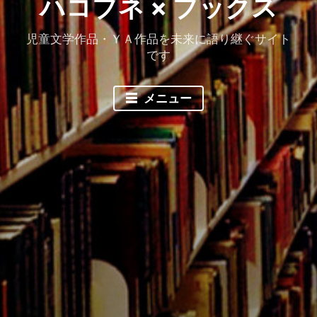
ハコブネ × ブックス
児童文学作品・ＹＡ作品を未来に語り継ぐサイト
です
メニュー