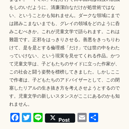
をしのいだように、清廉潔白なだけが処世術ではな
い、ということかも知れません。ダークな領域にまで
は踏みこまないまでも、グレイの領域をどのように呑
みこむべきか。これが児童文学で語られます。これは
難題です。正邪をはっきりさせる。善悪をきっちりわ
けて、是を是とする倫理感「だけ」では世の中をわた
っていけない、という現実を見せてくれる作品。かつ
て児童文学は、子どもたちのサイドに立った作家が、
この社会と闘う姿勢を標榜してきました。しかしここ
で作者は、子どもたちのアドバイザーとして、この閉
塞したリアルの生き抜き方を考えさせようとするので
す。児童文学の新しいスタンスがここにあるのかも知
れません。
Fa
T
Li
E
共
Post
ce
wi
ne
m
有