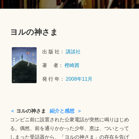
ヨルの神さま
2
0
出 版 社：
講談社
1
8
著 者：
樫崎茜
年
9
発 行 年：
2008年11月
月
2
日
＜
ヨルの神さま
紹介と感想 ＞
コンビニ前に設置された公衆電話が突然に鳴りはじめ
る。偶然、前を通りかかった少年、恵は、ついとって
しまった受話器から、「ヨルの神さま」の存在を告げ