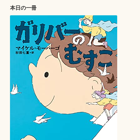
ー
本日の一冊
シ
ョ
ン