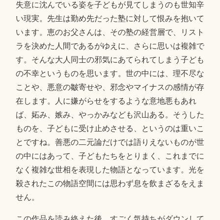
失意に沈んでいる姿を子どもが見てしまうのも世知辛
い現実。先生は勤め先だった塾に対して恨みを抱いて
います。恵のお父さんは、その塾の経営層で、リスト
ラを決めた人間であるがゆえに、さらに思いは複雑で
す。そんな大人同士の邪気にあてられてしまう子ども
の不幸というものを思います。世の中には、理不尽な
ことや、悪意の皺寄せや、邪念やマイナスの感情が存
在します。人に嫌がらせをするような意地悪もあれ
ば、妬み、嫉み、やっかみなども沢山ある。そうした
ものを、子どもに受け止めさせる、というのは重いこ
とですね。善悪の二元論だけでは語りえないものが世
の中にはあって、子どもたちをとりまく、これまでに
なく複雑な世相を表現した物語となっています。光を
殺されたこの物語空間には思わず息を飲まざるをえま
せん。
この作品を読み終えた後、すごく気持ちがダウンして