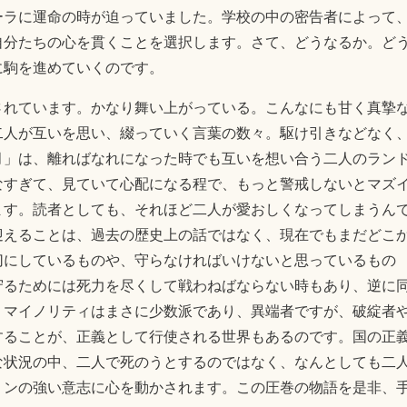
ーラに運命の時が迫っていました。学校の中の密告者によって
自分たちの心を貫くことを選択します。さて、どうなるか。ど
に駒を進めていくのです。
されています。かなり舞い上がっている。こんなにも甘く真摯
二人が互いを思い、綴っていく言葉の数々。駆け引きなどなく
月」は、離ればなれになった時でも互いを想い合う二人のラン
なすぎて、見ていて心配になる程で、もっと警戒しないとマズ
ます。読者としても、それほど二人が愛おしくなってしまうん
迎えることは、過去の歴史上の話ではなく、現在でもまだどこ
切にしているものや、守らなければいけないと思っているもの
守るためには死力を尽くして戦わねばならない時もあり、逆に
。マイノリティはまさに少数派であり、異端者ですが、破綻者
することが、正義として行使される世界もあるのです。国の正
な状況の中、二人で死のうとするのではなく、なんとしても二
リンの強い意志に心を動かされます。この圧巻の物語を是非、