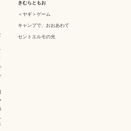
きむらともお
、
＜ヤギ＞ゲーム
う
キャンプで、おおあわて
な
セントエルモの光
、
ド
イ
で
か
同
や
義
人
手