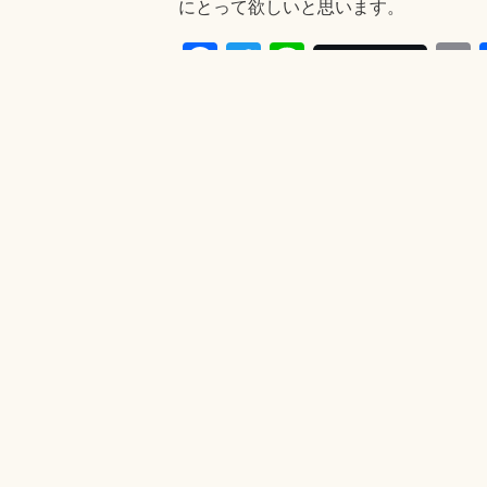
にとって欲しいと思います。
Fa
T
Li
Post
ce
wi
ne
bo
tte
a
タグ:
LGBTに関する物語
ok
r
きむらともお
2017年
・
さ・え・ら
投稿者:
きむら
きむらともお の投稿をす
投
Previous
わたしがいどんだ戦い 1939年