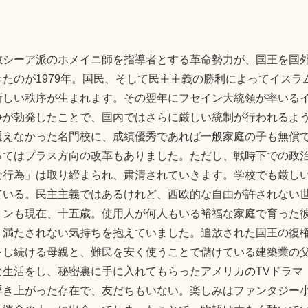
教シーア派のホメイニ師を指導者とする革命勢力が、国王を国
たのが1979年。国民、そして民主主義の勝利によってイスラ
新しい秩序が生まれます。その翌年にフセイン大統領が率いる
争が勃発したことで、国内ではさらに厳しい統制が行われるよ
通えなかった名門校に、成績優秀であれば一般家庭の子も無償
ってはプラス方向の改革もありました。ただし、戦時下での政
な行為」は取り締まられ、粛清されていきます。学校でも厳し
ている。民主主義ではあるけれど、西欧的な自由が許されない
リンも現在、十五歳。使用人が何人もいる裕福な家庭で育った
、満たされない気持ちを抱えていました。追放された国王の復
下し続ける母親と、難民を安く使うことで儲けている建築業の
生活をし、秘密裏に手に入れてもらったアメリカのTVドラマ
浮き上がった存在で、友だちもいない。楽しみはファンタジー