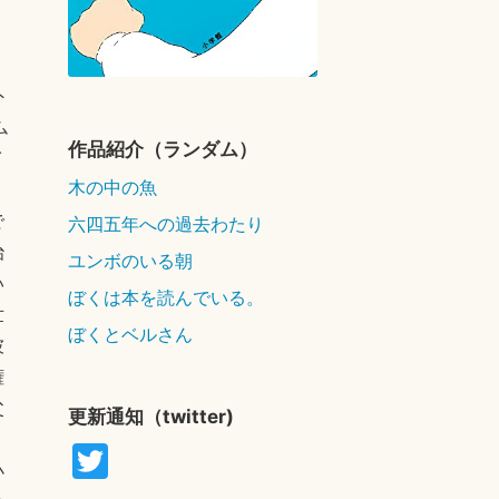
外
ム
作品紹介（ランダム）
イ
木の中の魚
う
六四五年への過去わたり
で
治
ユンボのいる朝
い
ぼくは本を読んでいる。
世
ぼくとベルさん
彼
権
父
更新通知（twitter)
T
小
wi