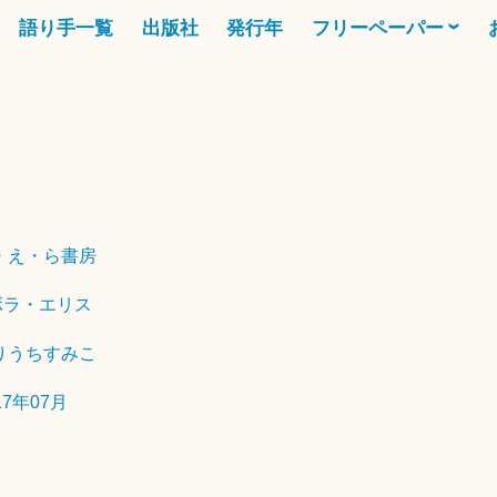
語り手一覧
出版社
発行年
フリーペーパー
2
0
1
8
年
・え・ら書房
6
ボラ・エリス
月
2
りうちすみこ
9
日
17年07月