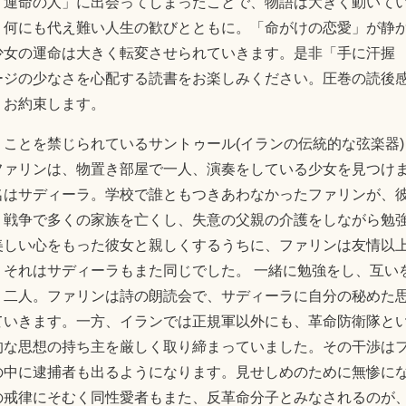
「運命の人」に出会ってしまったことで、物語は大きく動いて
、何にも代え難い人生の歓びとともに。「命がけの恋愛」が静
少女の運命は大きく転変させられていきます。是非「手に汗握
ージの少なさを心配する読書をお楽しみください。圧巻の読後
、お約束します。
ことを禁じられているサントゥール(イランの伝統的な弦楽器)
ファリンは、物置き部屋で一人、演奏をしている少女を見つけ
名はサディーラ。学校で誰ともつきあわなかったファリンが、
。戦争で多くの家族を亡くし、失意の父親の介護をしながら勉
美しい心をもった彼女と親しくするうちに、ファリンは友情以
それはサディーラもまた同じでした。 一緒に勉強をし、互い
く二人。ファリンは詩の朗読会で、サディーラに自分の秘めた
ていきます。一方、イランでは正規軍以外にも、革命防衛隊と
的な思想の持ち主を厳しく取り締まっていました。その干渉は
の中に逮捕者も出るようになります。見せしめのために無惨に
の戒律にそむく同性愛者もまた、反革命分子とみなされるのが