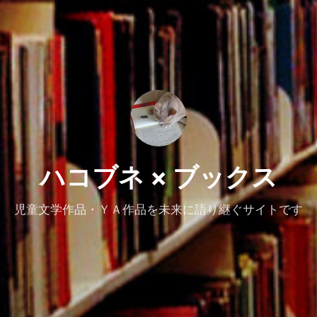
ハコブネ × ブックス
児童文学作品・ＹＡ作品を未来に語り継ぐサイトです