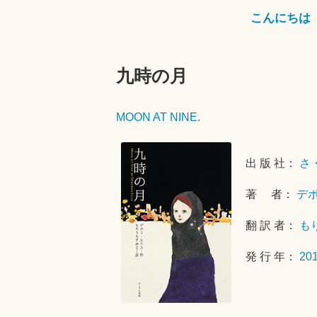
こんにちは
九時の月
MOON AT NINE.
出 版 社：
さ
著 者：
デ
翻 訳 者：
も
発 行 年：
20