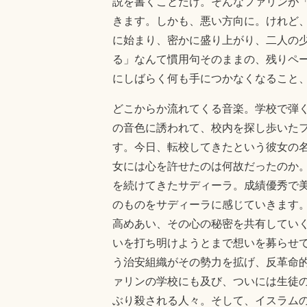
説を書くことだけ。そんなファリンが
きます。しかも、悪い方向に。けれど
に始まり、密かに盛り上がり、二人の
る」なんて慣用句そのままの、残りペ
にしばらく何も手につかなくなること
どこからか流れてくる音楽。学校で弾く
の音色に誘われて、校内を探し歩いた
す。今日、転校してきたという彼女の
女には心を許せたのは何故だったのか
を続けてきたサディーラ。成績優秀で
のものをサディーラに感じていきます。
高めあい、その心の秘密を共有してい
いを打ち明けようとまで想いを募らせ
う治安組織がその勢力を拡げ、反革命
ァリンの学校にも及び、ついには生徒
ぶり殺される人々。そして、イスラム