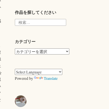
い
tte
か
r
作品を探してください
検
感
索:
カテゴリー
ま
カ
彼
テ
強
ゴ
上
リ
を
ー
Powered by
Translate
思
い
フ
な
、