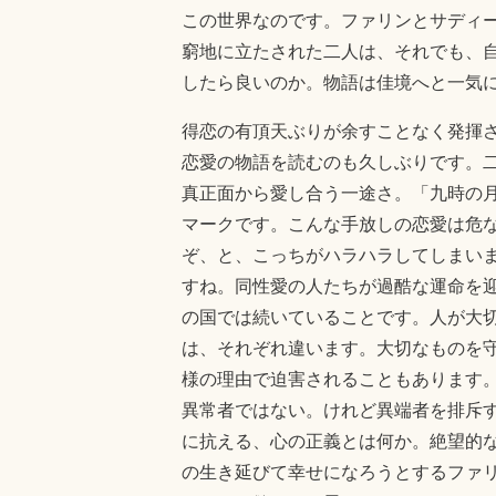
この世界なのです。ファリンとサディ
窮地に立たされた二人は、それでも、
したら良いのか。物語は佳境へと一気
得恋の有頂天ぶりが余すことなく発揮
恋愛の物語を読むのも久しぶりです。
真正面から愛し合う一途さ。「九時の
マークです。こんな手放しの恋愛は危
ぞ、と、こっちがハラハラしてしまい
すね。同性愛の人たちが過酷な運命を
の国では続いていることです。人が大
は、それぞれ違います。大切なものを
様の理由で迫害されることもあります
異常者ではない。けれど異端者を排斥
に抗える、心の正義とは何か。絶望的
の生き延びて幸せになろうとするファ