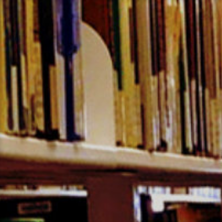
コ
ン
テ
ン
ツ
へ
ス
キ
ッ
プ