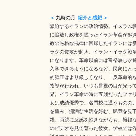
＜
九時の月
紹介と感想 ＞
緊迫するイランの政治情勢。イスラム
に追放し政権を握ったイラン革命が起き
教の厳格な戒律に回帰したイランには
ラクの侵攻が起き、イラン・イラク戦
になります。革命以前には富裕層しか
入学できるようになるなど、民衆にと
的弾圧はより厳しくなり、「反革命的
指導が行われ、いつも監視の目が光っ
界。イラン革命の時に五歳だったファ
女は成績優秀で、名門校に通うものの
を望み、瀟洒な生活を好む、民衆を見
親。両親に反感を抱きながらも、裕福な
のビデオを見て育った彼女。学校では