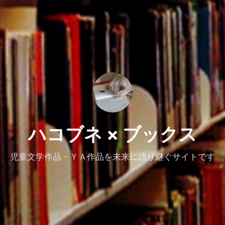
ハコブネ × ブックス
児童文学作品・ＹＡ作品を未来に語り継ぐサイトです