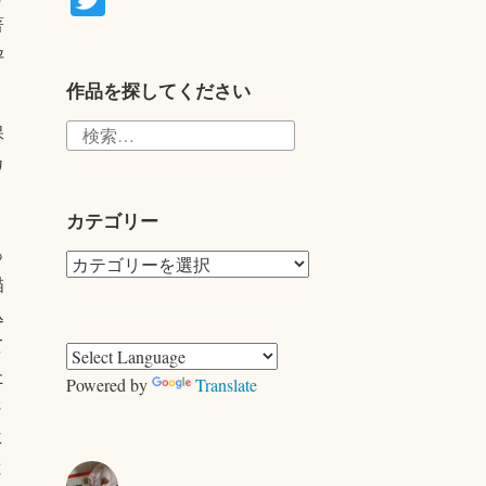
wi
著
tte
孕
r
作品を探してください
検
保
索:
カ
く
カテゴリー
っ
カ
描
テ
込
ゴ
て
リ
た
ー
Powered by
Translate
さ
ヒ
と