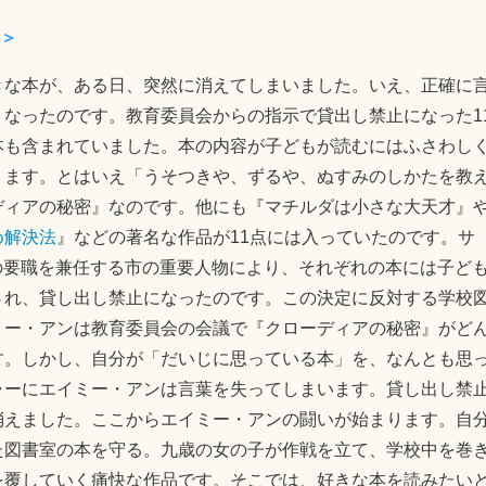
＞
きな本が、ある日、突然に消えてしまいました。いえ、正確に
なったのです。教育委員会からの指示で貸出し禁止になった1
本も含まれていました。本の内容が子どもが読むにはふさわし
ります。とはいえ「うそつきや、ずるや、ぬすみのしかたを教
ディアの秘密』なのです。他にも『マチルダは小さな大天才』
め解決法
』などの著名な作品が11点には入っていたのです。サ
の要職を兼任する市の重要人物により、それぞれの本には子ど
され、貸し出し禁止になったのです。この決定に反対する学校
ミー・アンは教育委員会の会議で『クローディアの秘密』がど
す。しかし、自分が「だいじに思っている本」を、なんとも思
ャーにエイミー・アンは言葉を失ってしまいます。貸し出し禁
消えました。ここからエイミー・アンの闘いが始まります。自
た図書室の本を守る。九歳の女の子が作戦を立て、学校中を巻
を覆していく痛快な作品です。そこでは、好きな本を読みたい