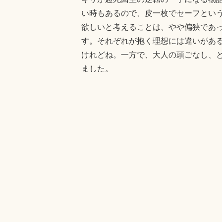
い時もあるので、皮一枚でセーフとい
欲しいと考えることは、やや偏狭であ
す。それぞれが抱く理想には違いがあ
けれどね。一方で、大人の頭ごなし、
ました。
Fa
T
Li
Post
ce
wi
ne
bo
tte
a
タグ:
いつか図書室で
やまねこ賞（1
ok
r
きむらともお
2019年
・
ないとうふ
投稿者:
きむら
きむらともお の投稿をす