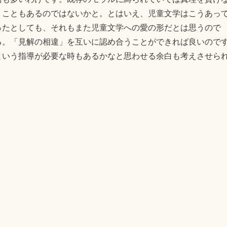
うこともあるのではないかと。とはいえ、児童文学はこうあっ
ったとしても、それもまた児童文学への愛の形だとは思うので
る。「見解の相違」を互いに認め合うことができれば良いので
という指導が必要な時もあるかなと思わせる余白も考えさせら
E
共
m
有
il
位～3位）受賞作
主人公は読者
みこ
・
ほるぷ出版
・
アラン・グラッツ
0 Minutes
ともお
べて表示