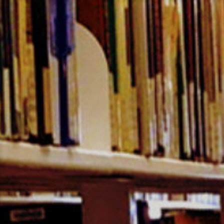
コ
ン
テ
ン
ツ
へ
ス
キ
ッ
プ