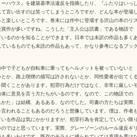
リーハウス』を建築基準法違反を指摘したり、『ふたりはいっ
んて言い出すのは笑ってしまうところですが、どんな本が登場
っと楽しいところです。巻末には作中に登場する沢山の本のリ
受賞作が多いですね。こうした「主人公は読書」である物語で
ているのかを知ることができます。日本では未訳の作品も多く
れているものでも未読の作品もあって、かなり参考になるブッ
の中で子どもが自転車に乗ってもヘルメットを被っていないと
いとか、路上喫煙の描写は許されないとか、同性愛者が出てく
を聞くことがあります。犯罪行為だけではなく、非常に厳しい
自体に意見を言う方たちがいるのです。なので、この物語での
れかた」は結構、あるある、なのでした。司書の方たちは実際
を言われることもあるのだろうと想像しています。僕は、作者
ている作品は気にかかりますが、犯罪行為を肯定していない限
いのではと思っています。実際、グレーゾーンのルール違反ギ
語も多いわけです。既存のモラルに縛られていては真理を貫け