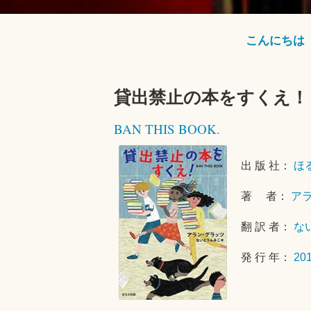
こんにちは
貸出禁止の本をすくえ！
BAN THIS BOOK.
出 版 社：
ほ
著 者：
ア
翻 訳 者：
な
発 行 年：
20