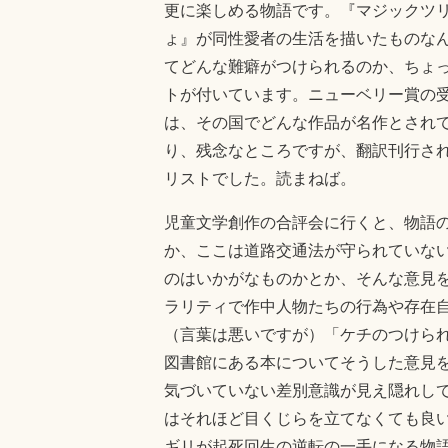
更に楽しめる物語です。『マジックツ
ょ』が同性愛者の生活を描いたものな
てどんな難癖がつけられるのか、ちょ
トが付いています。ニューベリー賞の
は、その国でどんな作品が名作とされ
り、残念なところですが、翻訳刊行さ
リストでした。読まねば。
児童文学創作の合評会に行くと、物語
か、ここは道路交通法が守られていな
のはいかがなものかとか、そんな意見
ラリティで作中人物たちの行為や存在
（言葉は悪いですが）「ケチのつけら
図書館にある本についてそうした意見
気づいていない差別意識が見え隠れし
はそれほど目くじらを立てなくても良
ギリが起死回生の逆転の一手になる物