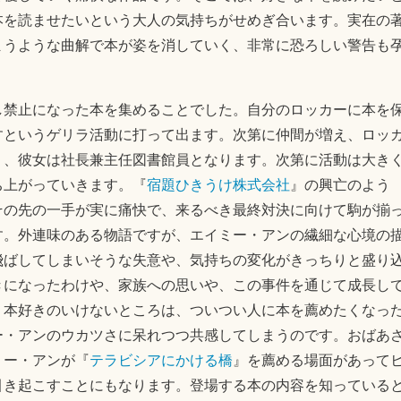
本を読ませたいという大人の気持ちがせめぎ合います。実在の
まうような曲解で本が姿を消していく、非常に恐ろしい警告も
し禁止になった本を集めることでした。自分のロッカーに本を
すというゲリラ活動に打って出ます。次第に仲間が増え、ロッ
り、彼女は社長兼主任図書館員となります。次第に活動は大き
ち上がっていきます。『
宿題ひきうけ株式会社
』の興亡のよう
その先の一手が実に痛快で、来るべき最終対決に向けて駒が揃
す。外連味のある物語ですが、エイミー・アンの繊細な心境の
飛ばしてしまいそうな失意や、気持ちの変化がきっちりと盛り
きになったわけや、家族への思いや、この事件を通じて成長し
。本好きのいけないところは、ついつい人に本を薦めたくなっ
ー・アンのウカツさに呆れつつ共感してしまうのです。おばあ
ミー・アンが『
テラビシアにかける橋
』を薦める場面があって
引き起こすことにもなります。登場する本の内容を知っている