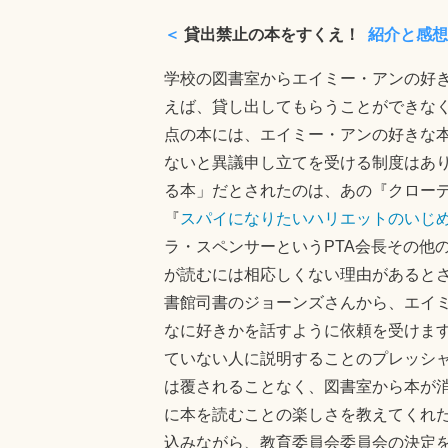
＜
貸出禁止の本をすくえ！
紹介と感想
学校の図書室からエイミー・アンの好
えば、貸し出してもらうことができなく
点の本には、エイミー・アンの好きな
ないと異議申し立てを受ける制度はあ
る本」だとされたのは、あの『クロー
『
スパイになりたいハリエットのいじ
ラ・スペンサーというPTA会長その他
が読むには相応しくない理由があると
書館司書のジョーンズさんから、エイ
なに好きかを話すように依頼を受けま
ていない人に説明することのプレッシ
は覆されることなく、図書室から本が
に本を読むことの楽しさを教えてくれ
込みながら、教育委員会委員会の決定