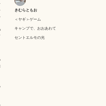
し
し
きむらともお
ス
＜ヤギ＞ゲーム
キャンプで、おおあわて
あ
ク
セントエルモの光
る
モ
、
も
り
リ
な