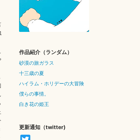
言
1
く
え
作品紹介（ランダム）
や
砂漠の旅ガラス
十三歳の夏
も
ハイラム・ホリデーの大冒険
図
僕らの事情。
ん
白き花の姫王
っ
止
分
更新通知（twitter)
き
T
と