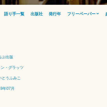
語り手一覧
出版社
発行年
フリーペーパー
2
0
1
9
るぷ出版
年
ラン・グラッツ
9
月
いとうふみこ
2
日
19年07月