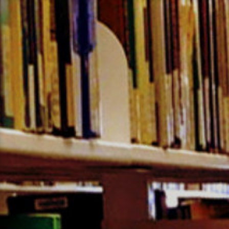
コ
ン
テ
ン
ツ
へ
ス
キ
ッ
プ