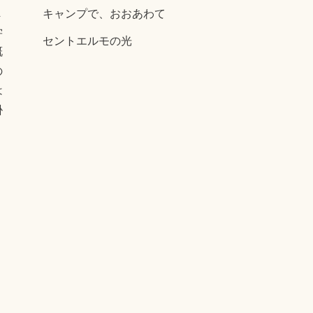
キャンプで、おおあわて
ま
学
セントエルモの光
慨
の
は
掛
Published