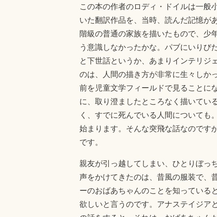
この本の作者のロディ・ドイルは一般小
いた翻訳作品を、当時、読んだ記憶が
階級の普通の家族を描いたもので、少
う意識しなかったかな。パブにいりび
と下世話というか、あまりインテリジ
のは、人間の描き方が非常に生々しか
前を児童文学フィールドで見ることに
に、取り澄ましたところなく描いてい
く、すでに死んでいる人間についても
始まります。そんな突飛な話なのです
です。
親友が引っ越してしまい、ひとりぼっ
声をかけてきたのは、昔風の服装で、
ーのおばあちゃんのことを知っている
欲しいと言うのです。アナステイジア