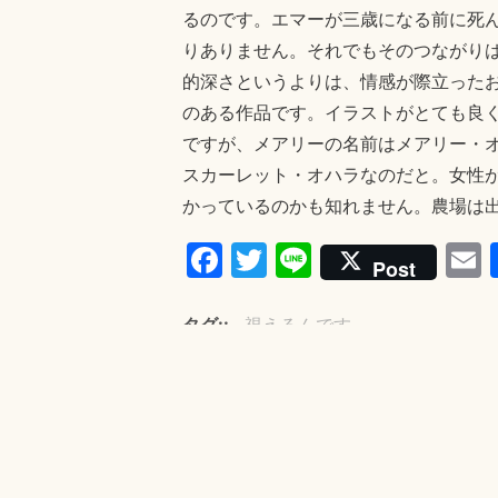
るのです。エマーが三歳になる前に死
りありません。それでもそのつながり
的深さというよりは、情感が際立った
のある作品です。イラストがとても良
ですが、メアリーの名前はメアリー・
スカーレット・オハラなのだと。女性
かっているのかも知れません。農場は
Fa
T
Li
Post
ce
wi
ne
bo
tte
a
タグ:
視えるんです。
ok
r
きむらともお
2014年
・
こだまとも