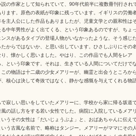
説の作家として知られていて、90年代前半に複数冊刊行され
あります。原色の表紙が印象に残っています。イギリスの労働
年を主人公にした作品もありましたが、児童文学との親和性は
たる中年男性がよく出てくる、という印象あるのですが、ちょ
ェンスがあるタイプの登場人物がいなかったような。そう感じ
ったからではないか、と思い出しています。ひさしぶりにその
なり、懐かしく思いました。やはり、この作品でも人間をレア
る、という印象です。それは、生きている人間についてだけで
。この物語は十二歳の少女メアリーが、幽霊と出会うところか
が、核心は決して奇抜ではなく、静かな感慨を与えてくれる物
ちで寂しい思いをしていたメアリーに、学校から家に帰る坂道
昔風の話し方をする若い女性でした。病院に入院しているメア
というその女性は「だいじょうぶよ」と、おばあちゃんに伝え
という古風な名前で、略称はタンジー。メアリーがママにその