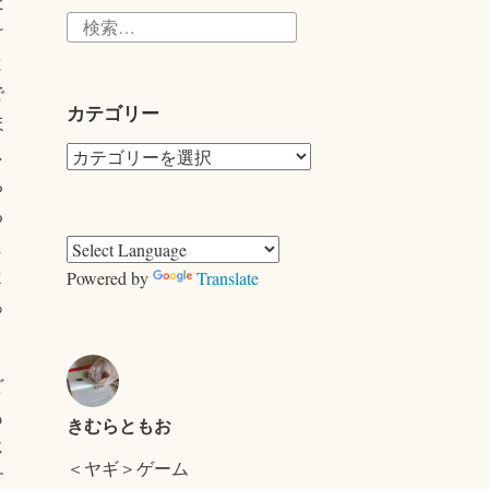
だ
検
け
索:
と
で
カテゴリー
ほ
カ
し
テ
ち
ゴ
る
リ
ま
ー
Powered by
Translate
よ
っ
ど
も
きむらともお
じ
＜ヤギ＞ゲーム
す