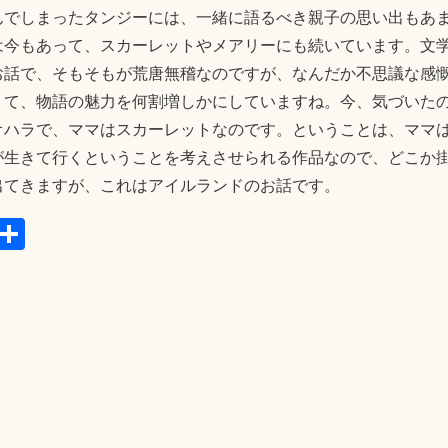
んでしまったタンジーには、一緒に語るべき親子の思い出もあ
は今もあって、スカーレットやメアリーにも続いています。文
お話で、そもそもが荒唐無稽なのですが、なんだか不思議な感
くて、物語の魅力を何割増しかにしていますね。今、気づいた
オハラで、ママはスカーレットなのです。ということは、ママ
が生きて行くということを考えさせられる作品なので、どこか
出てきますが、これはアイルランドのお話です。
E
共
m
有
il
こ
・
フレーベル館
・
未分類
0 Minutes