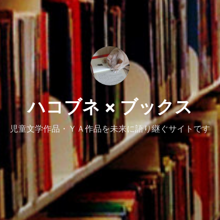
ハコブネ × ブックス
児童文学作品・ＹＡ作品を未来に語り継ぐサイトです