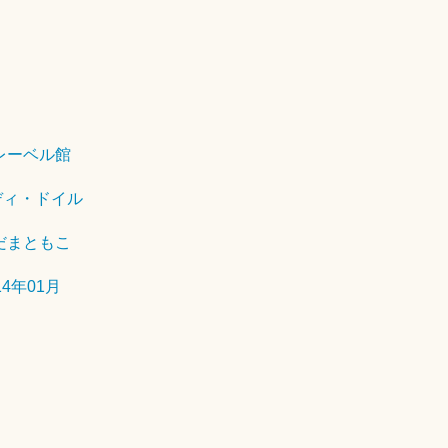
2
0
1
8
レーベル館
年
8
ディ・ドイル
月
2
だまともこ
日
14年01月