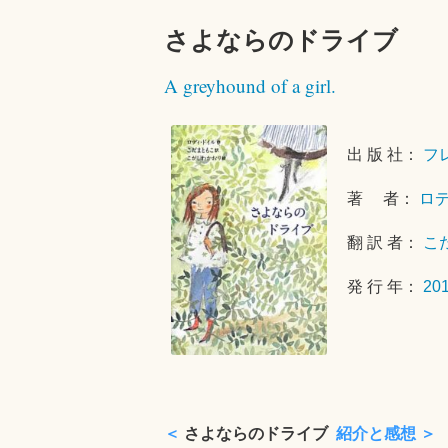
さよならのドライブ
A greyhound of a girl.
出 版 社：
フ
著 者：
ロ
翻 訳 者：
こ
発 行 年：
20
＜
さよならのドライブ
紹介と感想 ＞