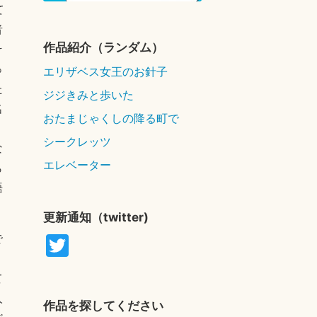
て
者
作品紹介（ランダム）
そ
っ
エリザベス女王のお針子
た
ジジきみと歩いた
名
おたまじゃくしの降る町で
シークレッツ
な
エレベーター
ら
語
更新通知（twitter)
T
で
リ
wi
て
tte
人
r
作品を探してください