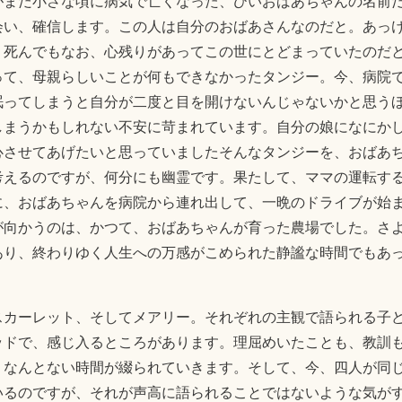
がまだ小さな頃に病気で亡くなった、ひいおばあちゃんの名前
会い、確信します。この人は自分のおばあさんなのだと。あっ
、死んでもなお、心残りがあってこの世にとどまっていたのだ
って、母親らしいことが何もできなかったタンジー。今、病院
眠ってしまうと自分が二度と目を開けないんじゃないかと思う
しまうかもしれない不安に苛まれています。自分の娘になにか
心させてあげたいと思っていましたそんなタンジーを、おばあ
考えるのですが、何分にも幽霊です。果たして、ママの運転す
に、おばあちゃんを病院から連れ出して、一晩のドライブが始
が向かうのは、かつて、おばあちゃんが育った農場でした。さ
あり、終わりゆく人生への万感がこめられた静謐な時間でもあ
スカーレット、そしてメアリー。それぞれの主観で語られる子
ッドで、感じ入るところがあります。理屈めいたことも、教訓
、なんとない時間が綴られていきます。そして、今、四人が同
いるのですが、それが声高に語られることではないような気が