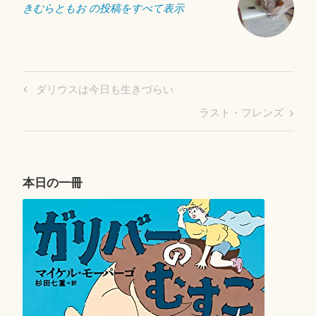
きむらともお の投稿をすべて表示
投
Previous
ダリウスは今日も生きづらい
稿
Post
Next
ラスト・フレンズ
ナ
Post
ビ
ゲ
ー
本日の一冊
シ
ョ
ン