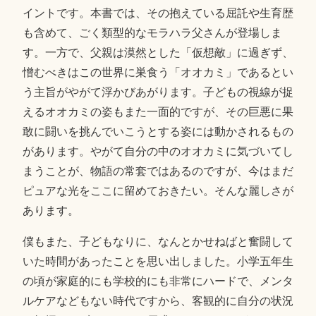
イントです。本書では、その抱えている屈託や生育歴
も含めて、ごく類型的なモラハラ父さんが登場しま
す。一方で、父親は漠然とした「仮想敵」に過ぎず、
憎むべきはこの世界に巣食う「オオカミ」であるとい
う主旨がやがて浮かびあがります。子どもの視線が捉
えるオオカミの姿もまた一面的ですが、その巨悪に果
敢に闘いを挑んでいこうとする姿には動かされるもの
があります。やがて自分の中のオオカミに気づいてし
まうことが、物語の常套ではあるのですが、今はまだ
ピュアな光をここに留めておきたい。そんな麗しさが
あります。
僕もまた、子どもなりに、なんとかせねばと奮闘して
いた時間があったことを思い出しました。小学五年生
の頃が家庭的にも学校的にも非常にハードで、メンタ
ルケアなどもない時代ですから、客観的に自分の状況