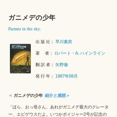
ガニメデの少年
2
Farmer in the sky.
0
2
出 版 社：
早川書房
1
年
著 者：
ロバート・A. ハインライン
6
月
翻 訳 者：
矢野徹
1
0
発 行 年：
1987年08月
日
＜
ガニメデの少年
紹介と感想＞
「ほら、おっ母さん、あれがガニメデ最大のクレータ
ー、エピゲウスだよ。いつかボイジャー2号が記念の