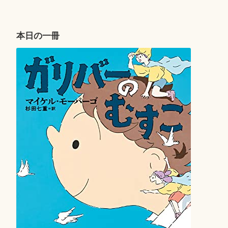
ビ
ゲ
ー
本日の一冊
シ
ョ
ン