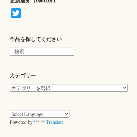
更新通知（twitter)
T
wi
tte
r
作品を探してください
検
索:
カテゴリー
カ
テ
ゴ
リ
ー
Powered by
Translate