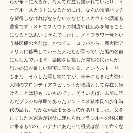
らが傘下に入るか、なんて対立も描かれていたり、イ
ーグル・スカウトになるためには、なんの技能バッチ
を習得しなければならないかなどとスカウトの話題も
豊富です（ＳＦでスカウトの制度や仕組みを知ること
になるとは思いませんでした）。メイフラワー号とい
う移民船の名前は、かつてヨーロッパから、新大陸ア
メリカに移民していった人たちが乗っていた船の名前
にちなんでいます。楽園を目指した開拓移民たちが、
思いのほか厳しい現実に苦労する、というストーリー
もまた、そうした写し絵ですが、未来にもまた力強い
人間のフロンティアスピリットが物語として存在し続
けることは頼もしいものです。そういえば、以前に読
んだブラジル移民であったアントニオ猪木氏の少年時
代の話も、なかなか読ませるものがありました。父を
亡くした大家族が祖父に連れられブラジルへの移民船
に乗るものの、バナナにあたって祖父は船上で亡くな