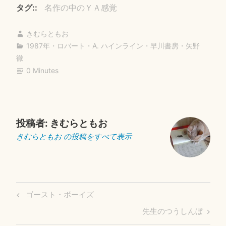
bo
tte
ail
タグ:
名作の中のＹＡ感覚
ok
r
きむらともお
1987年
・
ロバート・A. ハインライン
・
早川書房
・
矢野
徹
0 Minutes
投稿者:
きむらともお
きむらともお の投稿をすべて表示
投
Previous
ゴースト・ボーイズ
稿
Post
Next
先生のつうしんぼ
ナ
Post