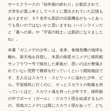
サーＣクラークの『幼年期の終わり』が新訳されて、
大学生が選ぶ本としてベストに選出されていた記憶も
ありますが、ＳＦ名作も新訳の出版機会がもっとあっ
ても良いのではないかと思いますね（ハインラインだ
と『夏への扉』や『宇宙の戦士』は新訳になりました
ね）。
本書『ガニメデの少年』は、未来、食糧危機の地球を
離れ、新天地を目指し、木星の衛星ガニメデに移民船
サンフラワー号で移住した家族が、思いのほか整備さ
れていない荒野で農耕を行っていくという開拓物語で
す。主人公はスカウト・スピリットに溢れた少年、ビ
ル。宇宙移民に行くのに、そっとスカウトの制服を持
っていくほど、スカウト魂を持った少年です。移民船
の中でボーイ（ガール）・スカウト団を結成するもの
の、現地ガニメデには既にスカウト団があって、どち