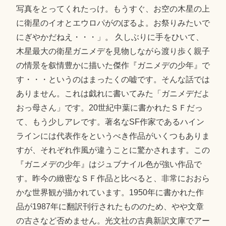
写真をとってくれたっけ。もうすぐ、お空の木星の上
に衛星のイオとエウロパがのぼるよ。お祭りみたいで
にぎやかだねえ・・・」。 久しぶりに手をひいて、
木星最大の衛星ガニメデを見物しながら渡り歩く親子
の情景を叙情豊かに描いた傑作『ガニメデの少年』で
す・・・というのはまったくの嘘です。そんな話では
ありません。これは戯れに書いてみた「ガニメデだよ
おっ母さん」です。20世紀中葉に書かれたＳＦだっ
て、もう少しアレです。著名なSF作家であるハイン
ラインには代表作をというべき作品がいくつもありま
すが、それぞれ作風が違うことに驚かされます。この
『ガニメデの少年』はジュブナイル色が強い作品で
す。昨今の緻密なＳＦ作品と比べると、非常におおら
かな世界観が描かれています。1950年に書かれた作
品が1987年に翻訳刊行されたもののため、やや文章
の古さなど否めません。光文社の古典新訳文庫でアー