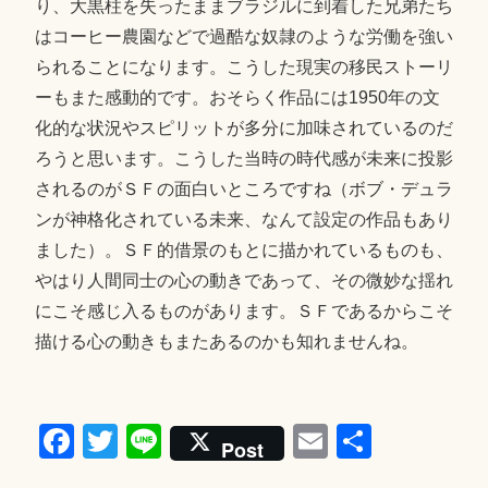
り、大黒柱を失ったままブラジルに到着した兄弟たち
はコーヒー農園などで過酷な奴隷のような労働を強い
られることになります。こうした現実の移民ストーリ
ーもまた感動的です。おそらく作品には1950年の文
化的な状況やスピリットが多分に加味されているのだ
ろうと思います。こうした当時の時代感が未来に投影
されるのがＳＦの面白いところですね（ボブ・デュラ
ンが神格化されている未来、なんて設定の作品もあり
ました）。ＳＦ的借景のもとに描かれているものも、
やはり人間同士の心の動きであって、その微妙な揺れ
にこそ感じ入るものがあります。ＳＦであるからこそ
描ける心の動きもまたあるのかも知れませんね。
Fa
T
Li
E
共
Post
ce
wi
ne
m
有