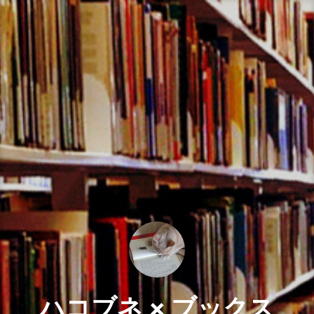
コ
ン
テ
ン
ツ
へ
ス
キ
ッ
プ
ハコブネ × ブックス