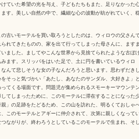
かけていた希望の光を与え、子どもたちもまた、足りなかった
ります。美しい自然の中で、繊細な心の波動が紡がれていく、
この古いモーテルを買い取ろうとしたのは、ウィロウの父さん
れられてきたものの、家を出て行ってしまった母さんに、ます
ていました。ましてやこんな世界から見捨てられたような古ぼ
込みます。スリッパをはいた足で、土に円を書いているウィロ
、なんて悲しそうな女の子なんだろうと思います。思わずだき
心をそっと気づかい「あたし、あなたのサンダル、大好きよ」
わってくる場面です。問題児が集められるスモーキーマウンテ
障してしまったために、このモーテルに滞在することになった
母親」の足跡をたどるため、この山を訪れた、明るくておしゃ
は、このモーテルとアギーに仲介されて、次第に親しくなって
なつながりが、終わろうとしているこのモーテルで生まれ、そ