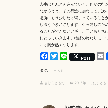
人生はどんどん進んでいく。何かの行
なかろうと、その行進に加わって、次
場所にもう少しだけ留まっていること
ち深くつきささります。引っ越しのた
ることができないアギー。子どもたち
じとっていきます。物語の終わりに、
には胸が熱くなります。
Fa
T
Li
Post
ce
wi
ne
bo
tte
a
タグ:
三人組
ok
r
きむらともお
2015年
・
こだまとも