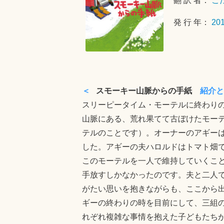
翻 訳 者：
こ
発 行 年：
20
＜
スモーキー山脈からの手紙
紹介と
スリーピータイム・モーテルに終わり
山脈にある、荒れ果てて古ぼけたモー
テルのことです）。オーナーのアギー
した。アギーの夫ハロルドはトマト畑
このモーテルを一人で維持していくこ
手放すしかなかったのです。夫と二人
がたい思いを抱きながらも、ここから
ギーの終わりの時を目前にして、三組
れぞれ複雑な事情を抱えた子どもたち