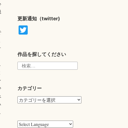
心
穏
更新通知（twitter)
T
で
wi
ま
tte
け
r
作品を探してください
検
し
索:
と
ン
カテゴリー
少
べ
カ
い
テ
し
ゴ
リ