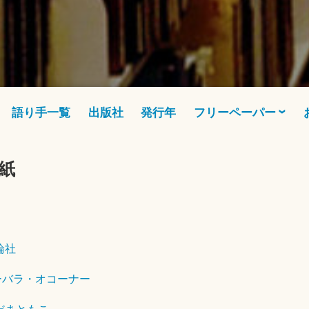
語り手一覧
出版社
発行年
フリーペーパー
紙
2
0
1
8
論社
年
4
ーバラ・オコーナー
月
1