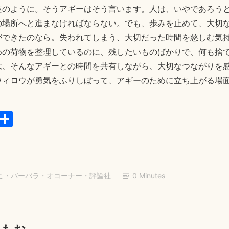
進のように。そうアギーはそう言います。人は、いやであろう
の場所へと進まなければならない。でも、歩みを止めて、大切
ができたのなら。失われてしまう、大切だった時間を慈しむ気
めの荷物を整理しているのに、残したいものばかりで、何も捨
は、そんなアギーとの時間を共有しながら、大切なつながりを
ウィロウが勇気をふりしぼって、アギーのために立ち上がる場
E
共
m
有
il
こ
・
バーバラ・オコーナー
・
評論社
0 Minutes