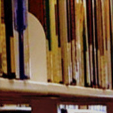
コ
ン
テ
ン
ツ
へ
ス
キ
ッ
プ