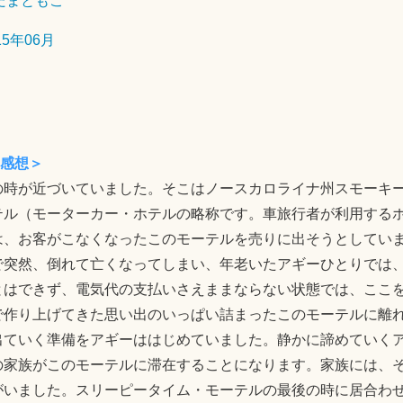
だまともこ
7
日
15年06月
感想＞
の時が近づいていました。そこはノースカロライナ州スモーキ
テル（モーターカー・ホテルの略称です。車旅行者が利用する
は、お客がこなくなったこのモーテルを売りに出そうとしてい
で突然、倒れて亡くなってしまい、年老いたアギーひとりでは
とはできず、電気代の支払いさえままならない状態では、ここ
で作り上げてきた思い出のいっぱい詰まったこのモーテルに離
出ていく準備をアギーははじめていました。静かに諦めていく
の家族がこのモーテルに滞在することになります。家族には、
がいました。スリーピータイム・モーテルの最後の時に居合わ