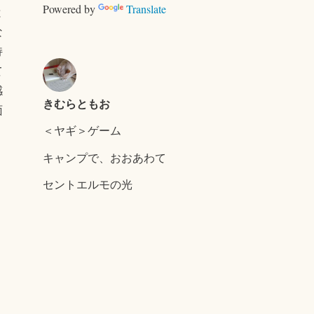
ー
Powered by
Translate
と
な
持
て
感
きむらともお
面
＜ヤギ＞ゲーム
キャンプで、おおあわて
セントエルモの光
Published