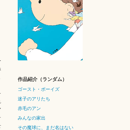
ー
ホ
ま
作品紹介（ランダム）
、
ゴースト・ボーイズ
を
迷子のアリたち
れ
赤毛のアン
ア
みんなの家出
そ
せ
その魔球に、まだ名はない