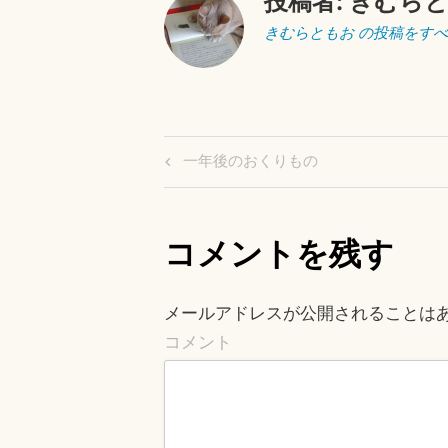
投稿者:
きむら
きむらともお の投稿をす
投
Previous
一年後のおくりもの
Post
稿
ナ
コメントを残す
ビ
ゲ
メールアドレスが公開されることは
ー
コメント
シ
ョ
ン