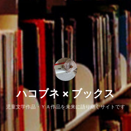
ハコブネ × ブックス
児童文学作品・ＹＡ作品を未来に語り継ぐサイトです