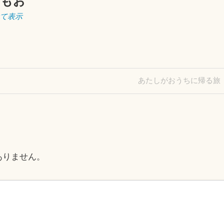
ともお
べて表示
Next
あたしがおうちに帰る旅
Post
ありません。