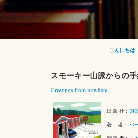
こんにちは
スモーキー山脈からの手
Greetings from nowhere.
出 版 社：
評
著 者：
バ