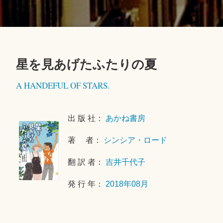
星を見あげたふたりの夏
2
A HANDEFUL OF STARS.
0
1
9
出 版 社：
あかね書房
年
3
著 者：
シンシア・ロード
月
2
翻 訳 者：
吉井千代子
7
発 行 年：
2018年08月
日