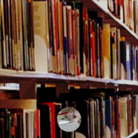
コ
ン
テ
ン
ツ
へ
ス
キ
ッ
プ