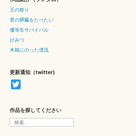
王の祭り
君の膵臓をたべたい
優等生サバイバル
ひみつ
木箱にのった漂流
更新通知（twitter)
T
wi
tte
r
作品を探してください
検
索: