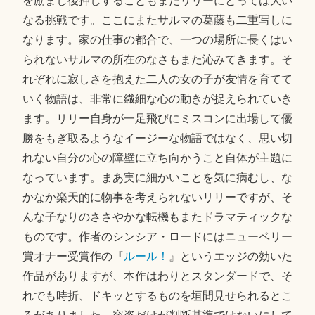
を励まし後押しすることもまたリリーにとっては大い
なる挑戦です。ここにまたサルマの葛藤も二重写しに
なります。家の仕事の都合で、一つの場所に長くはい
られないサルマの所在のなさもまた沁みてきます。そ
れぞれに寂しさを抱えた二人の女の子が友情を育てて
いく物語は、非常に繊細な心の動きが捉えられていき
ます。リリー自身が一足飛びにミスコンに出場して優
勝をもぎ取るようなイージーな物語ではなく、思い切
れない自分の心の障壁に立ち向かうこと自体が主題に
なっています。まあ実に細かいことを気に病むし、な
かなか楽天的に物事を考えられないリリーですが、そ
んな子なりのささやかな転機もまたドラマティックな
ものです。作者のシンシア・ロードにはニューベリー
賞オナー受賞作の『
ルール！
』というエッジの効いた
作品がありますが、本作はわりとスタンダードで、そ
れでも時折、ドキッとするものを垣間見せられるとこ