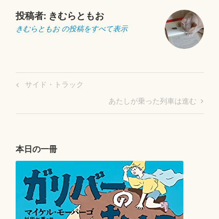
投稿者:
きむらともお
きむらともお の投稿をすべて表示
投
Previous
サイド・トラック
稿
Post
Next
あたしが乗った列車は進む
ナ
Post
ビ
ゲ
ー
本日の一冊
シ
ョ
ン