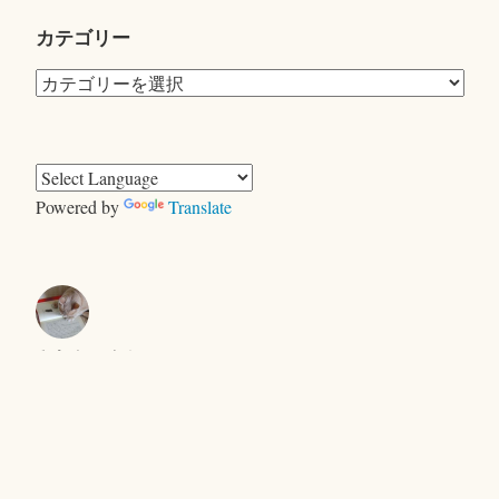
カテゴリー
カ
テ
ゴ
リ
ー
Powered by
Translate
きむらともお
＜ヤギ＞ゲーム
キャンプで、おおあわて
セントエルモの光