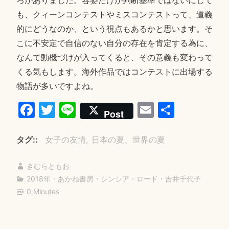
ろがありました。容姿だけが判断基準ではないにして
も、クィーンコンテストやミスコンテストって、道義
的にどうなのか、という視点もあるかと思います。そ
こに不安定で自信のない自分の存在を肯定する為に、
なんて動機づけが入ってくると、その意義も変わって
くる気もします。海外作品ではコンテストに出場する
物語が多いですよね。
Fa
T
Li
E
共
Post
ce
wi
ne
m
有
bo
tte
ail
タグ:
女子の友情
日本の夏、世界の夏
ok
r
きむらともお
2018年
・
あかね書房
・
シンシア・ロード
・
吉井千代子
0 Minutes