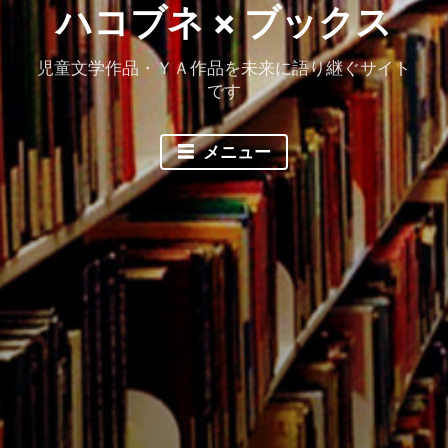
ハコブネ × ブックス
児童文学作品・ＹＡ作品を未来に語り継ぐサイト
です
メニュー