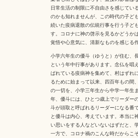
日常生活の制限に不自由さを感じてい
のかも知れませんが、この時代の子ども
続いた疫病退散の伝統行事を行う子ど
す。コロナに神の啓示を見るかどうか
覚悟や心意気に、清新なものを感じる
小学六年生の優斗（ゆうと）が住む、
という年中行事があります。念仏を唱
ばれている疫病神を集めて、村はずれ
るために始まって以来、四百年もの間
の一切を、小学三年生から中学一年生
年、優斗には、ひとつ歳上でリーダー
斗が頭取と呼ばれるリーダーになる番
と優斗は内心、考えています。本当に
い思いをする人などいないはずだと、
一方で、コロナ禍のこんな時だからこ