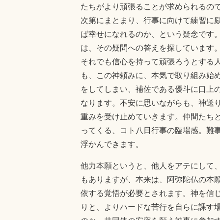
たちがより頑張ることが求められるの
次第にまとまり、行事に向けて練習に
ば幸せになれるのか、という疑念です
は、その疑問への答えを探しています
それでも信心を持って頑張ろうとする
も、この神頼みに、本気で取り組み始
をしてしまい、補佐である優斗に口上
なります。不安に思いながらも、神送
重みを受け止めていきます。仲間たち
ってくる、コト八日行事の臨場感。難
浮かんできます。
他力本願というと、他人をアテにして
もありますが、本来は、阿弥陀仏の本
依する覚悟が必要とされます。神を信
りと、よりハードな苦行を自らに課す