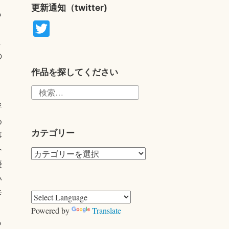
更新通知（twitter)
も
T
wi
ま
tte
の
r
作品を探してください
検
」
索:
呼
め
カテゴリー
事
今
カ
優
テ
い
ゴ
辛
リ
。
ー
Powered by
Translate
も