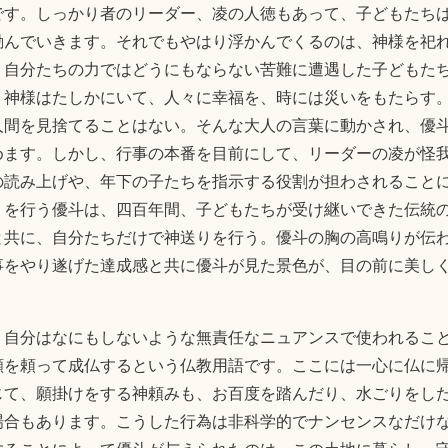
です。しっかり者のリーダー、凌の人徳もあって、子どもたち
励んでいきます。それでもやはり浮かんでくるのは、神様を祀
。自分たちの力ではどうにもならない苦難に遭遇した子どもた
。神様はたしかにいて、人々に幸福を、時には災いをもたらす
人間を見捨てることはない。そんな大人の言葉に動かされ、優
めます。しかし、行事の本番を目前にして、リーダーの凌が怪
の読み上げや、年下の子たちを指示する役割が担わされること
りを行う優斗は、四百年間、子どもたちが受け継いできた伝統
と共に、自分たちだけで神送りを行う。優斗の胸の高鳴りが伝
事をやり遂げた達成感と共に優斗が見た景色が、目の前に美し
、自分はなにもしないような無責任なニュアンスで使われるこ
願を頼って成仏するという仏教用語です。ここには一心に仏に
じて、願掛けをする神頼みも、お百度を踏んだり、水ごりをし
場合もあります。こうした行為は非科学的でナンセンスなだけ