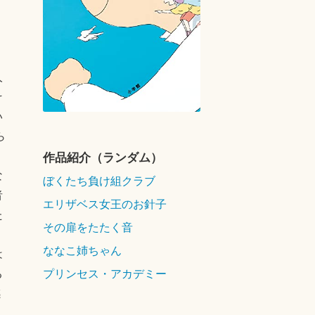
人
そ
い
ら
。
作品紹介（ランダム）
な
ぼくたち負け組クラブ
者
エリザベス女王のお針子
た
その扉をたたく音
ななこ姉ちゃん
は
プリンセス・アカデミー
る
感
、