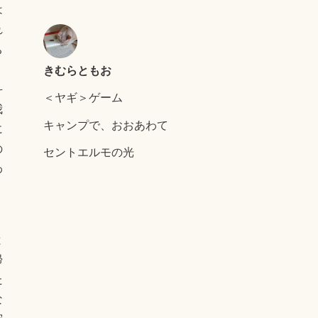
は
れ
ち
きむらともお
。
斗
＜ヤギ＞ゲーム
我
キャンプで、おおあわて
に
の
セントエルモの光
わ
く
と
帰
た
な