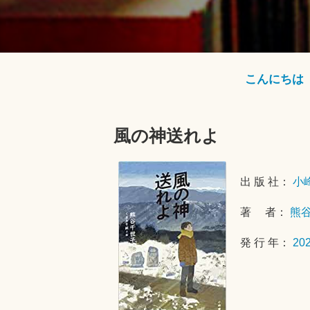
こんにちは
風の神送れよ
出 版 社：
小
著 者：
熊
発 行 年：
20