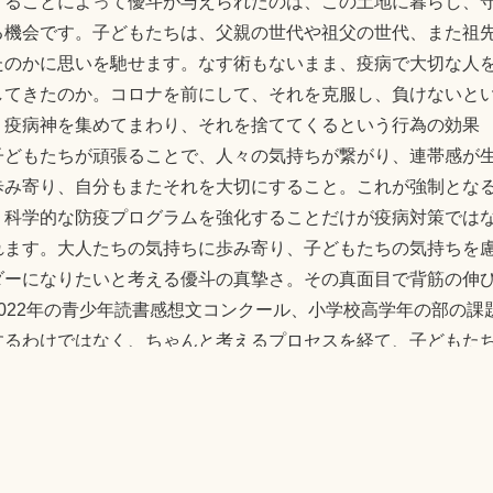
することによって優斗が与えられたのは、この土地に暮らし、
る機会です。子どもたちは、父親の世代や祖父の世代、また祖
たのかに思いを馳せます。なす術もないまま、疫病で大切な人
してきたのか。コロナを前にして、それを克服し、負けないと
。疫病神を集めてまわり、それを捨ててくるという行為の効果
子どもたちが頑張ることで、人々の気持ちが繋がり、連帯感が
歩み寄り、自分もまたそれを大切にすること。これが強制とな
、科学的な防疫プログラムを強化することだけが疫病対策では
れます。大人たちの気持ちに歩み寄り、子どもたちの気持ちを
ダーになりたいと考える優斗の真摯さ。その真面目で背筋の伸
022年の青少年読書感想文コンクール、小学校高学年の部の課
するわけではなく、ちゃんと考えるプロセスを経て、子どもた
読ませるところです。一方で強固な地域コミュニティで生きて
否が小学生の感想として出てくると面白そうですね。
E
共
m
有