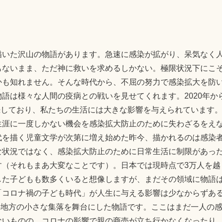
描いた沢山の物語があります。急速に感染が拡がり、呆気なく
もないまま、ただ神に救いを求めるしかない。極限状況下にこ
かも知れません。そんな時代から、不屈の努力で感染拡大を防
語は様々な人間の疫病との戦いを見せてくれます。2020年か
継続しており、私たちの生活には大きな影響を与えられています
生涯に一度しかない機会を感染拡大防止のために失わざるをえ
代を描く児童文学が次第に増え始めた昨今、描かれるのは感染
な状況ではなく、感染拡大防止のために日常生活に制限があっ
す（それもまあ大変なことです）。日本では現時点で3万人を越
した子どもも数多くいると想像しますが、まだその領域に物語
「コロナ禍の子ども時代」が人生に与える影響は少なからずあ
軒の地方の小さな集落を舞台にした物語です。ここはまだ一人の
ないものの、コロナの影響で親の商売が立ち行かなくなったり