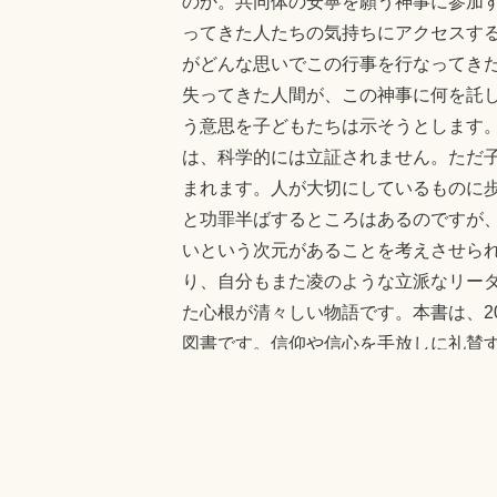
のか。共同体の安寧を願う神事に参加
ってきた人たちの気持ちにアクセスす
がどんな思いでこの行事を行なってき
失ってきた人間が、この神事に何を託
う意思を子どもたちは示そうとします
は、科学的には立証されません。ただ
まれます。人が大切にしているものに
と功罪半ばするところはあるのですが
いという次元があることを考えさせら
り、自分もまた凌のような立派なリー
た心根が清々しい物語です。本書は、2
図書です。信仰や信心を手放しに礼賛
が、その意味を体感していくあたりが
くことの窮屈さも感じます。色々な賛
Fa
T
Li
Post
ce
wi
ne