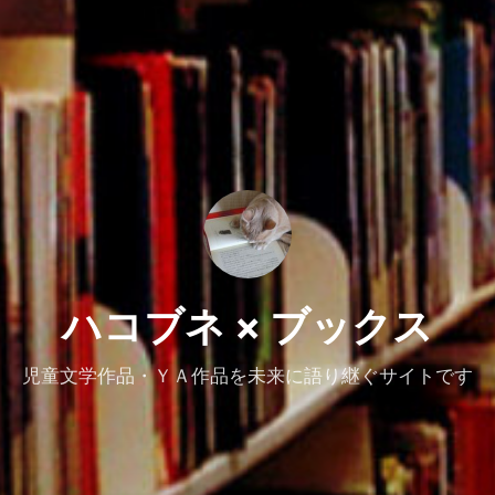
ハコブネ × ブックス
児童文学作品・ＹＡ作品を未来に語り継ぐサイトです