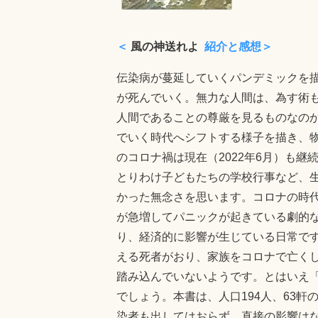
＜
風の神送れよ
紹介と感想＞
伝染病が蔓延していくパンデミックを
が死んでいく。無力な人間は、為す術
人間であることの尊厳を見るものなの
でいく時代へシフトする様子を描き、物
のコロナ禍は現在（2022年6月）も
とりわけ子どもたちの学校行事など、
かった無念さを思います。コロナの時
が急増してパニックが起きている劇的
り、経済的に影響が生じている日常で
える死者がおり、家族をコロナで亡く
踏み込んでいないようです。とはいえ
でしょう。本書は、人口194人、63
染者も出してはおらず、直接の影響は