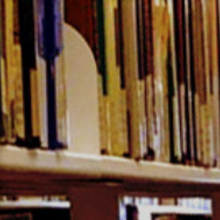
コ
ン
テ
ン
ツ
へ
ス
キ
ッ
プ