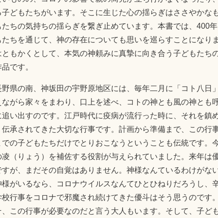
る子どもたちがいます。そこに生じた心の揺らぎはささやかな
たちの気持ちの揺らぎを繋ぎ止めています。本書では、400年
もたちを通じて、神の存在についても思いを巡らすことになり
はともかくとして、本気の神頼みに真摯に向き合う子どもたち
作品です。
長野県の南、神坂田の宇野原地区には、毎年二月に「コト八日
えながら家々をまわり、口上を述べ、コトの神とも風の神とも
に追い出すのです。江戸時代に疫病が流行った時に、それを鎮
、伝承されてきた大切な行事です。計画から準備まで、この行
までの子どもたちだけでとりおこなうということも伝統です。
の凌（りょう）を補佐する役割が与えられていました。来年は
ですが、まだその自覚はありません。神様なんているわけがな
神様がいるなら、コロナウイルスなんてひとひねりだろうし、
学校行事をコロナで邪魔され続けてきた優斗はそう思うのです
そ、この行事が必要なのだと言う大人もいます。そして、子ど