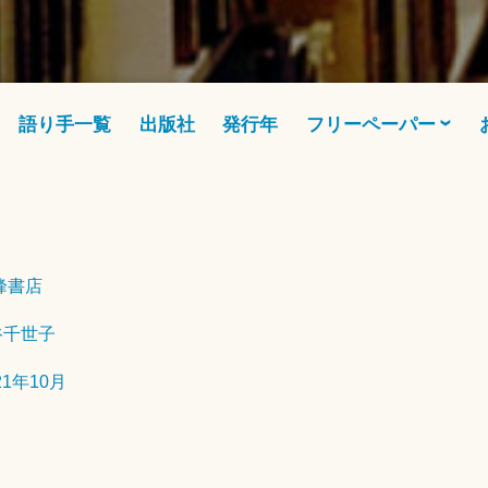
語り手一覧
出版社
発行年
フリーペーパー
2
0
峰書店
2
2
谷千世子
年
6
21年10月
月
3
日