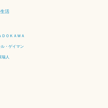
メ
0
な生活
ン
1
ト
8
を
年
残
4
す
月
ＡＤＯＫＡＷＡ
1
9
ール・ゲイマン
日
原瑞人
10年09月