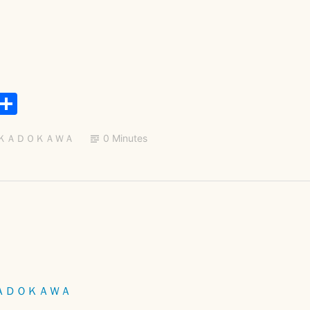
E
共
m
有
ＫＡＤＯＫＡＷＡ
0 Minutes
il
コ
2
メ
0
ン
1
ト
8
を
年
残
4
ＡＤＯＫＡＷＡ
す
月