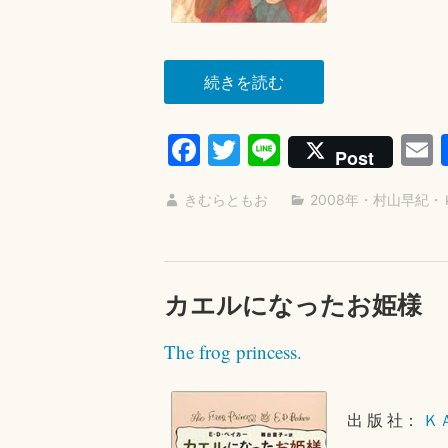
“黄
続きを読む
金
旋
Fa
T
Li
Post
律”
ce
wi
ne
きむらともお
2008年
・
村山早紀
・
bo
tte
a
ok
r
カエルになったお姫様
The frog princess.
出 版 社：
Ｋ