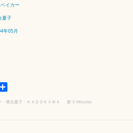
D.ベイカー
2
7
台夏子
日
04年05月
E
共
m
有
ー
・
務台夏子
・
ＫＡＤＯＫＡＷＡ
0 Minutes
il
コ
2