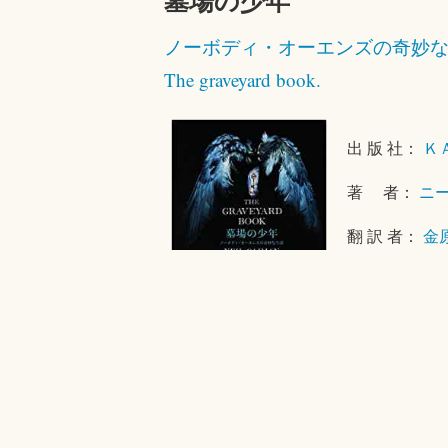
墓場の少年
姫
様”
ノーボディ・オーエンズの奇妙
The graveyard book.
出 版 社：
Ｋ
著 者：
ニ
翻 訳 者：
金
発 行 年：
20
“墓
続きを読む
場