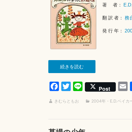
著 者：
E.
翻 訳 者：
務
発 行 年：
20
“カ
続きを読む
エ
ル
Fa
T
Li
Post
に
ce
wi
ne
な
きむらともお
2004年
・
E.D.ベイカ
bo
tte
a
っ
ok
r
た
お