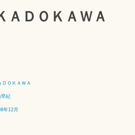
 ＫＡＤＯＫＡＷＡ
2
0
1
9
年
ＡＤＯＫＡＷＡ
3
山早紀
月
1
08年12月
6
日