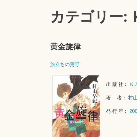
カテゴリー:
黄金旋律
旅立ちの荒野
出 版 社：
Ｋ
著 者：
村
発 行 年：
20