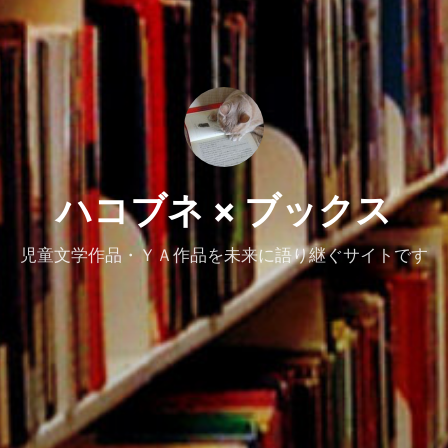
ハコブネ × ブックス
児童文学作品・ＹＡ作品を未来に語り継ぐサイトです