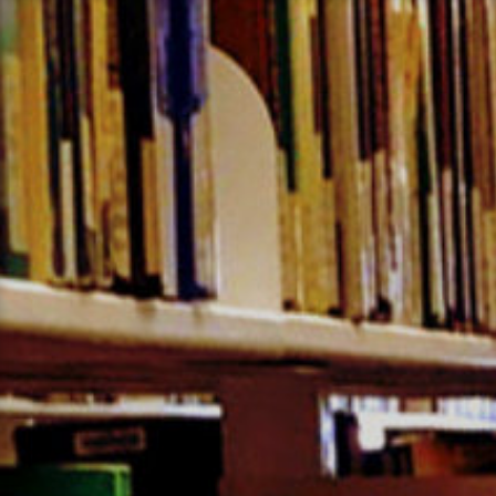
コ
ン
テ
ン
ツ
へ
ス
キ
ッ
プ