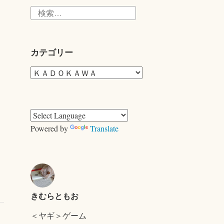
検
索:
カテゴリー
カ
テ
ゴ
リ
ー
Powered by
Translate
きむらともお
＜ヤギ＞ゲーム