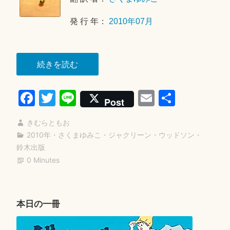
の
日
物
発 行 年：
2010年07月
語”
“わ
続きを読む
た
Fa
T
Li
E
共
し
Post
は、
ce
wi
ne
m
有
わ
きむらともお
bo
tte
ail
た
2010年
・
さくまゆみこ
・
ジャクリーン・ウッドソン
・
ok
r
鈴木出版
し”
0 Minutes
本日の一冊