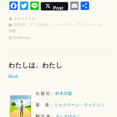
Fa
T
Li
E
共
だ
Post
し
ce
wi
ne
m
有
イ
きむらともお
bo
tte
ail
ン
2010年
・
さくまゆみこ
・
シャーマン・アレクシー
・
小
ok
r
学館
デ
0 Minutes
ィ
ア
ン
の
わたしは、わたし
コ
2
ホ
メ
0
Hush.
ン
ン
1
ト
8
ト
を
年
に
出 版 社：
鈴木出版
残
4
ホ
す
月
著 者：
ジャクリーン・ウッドソン
ン
2
ト
0
翻 訳 者：
さくまゆみこ