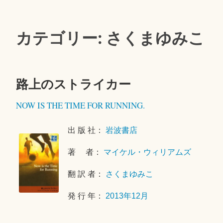
カテゴリー: さくまゆみこ
路上のストライカー
2
NOW IS THE TIME FOR RUNNING.
0
2
出 版 社：
岩波書店
0
年
著 者：
マイケル・ウィリアムズ
1
0
翻 訳 者：
さくまゆみこ
月
2
発 行 年：
2013年12月
1
日