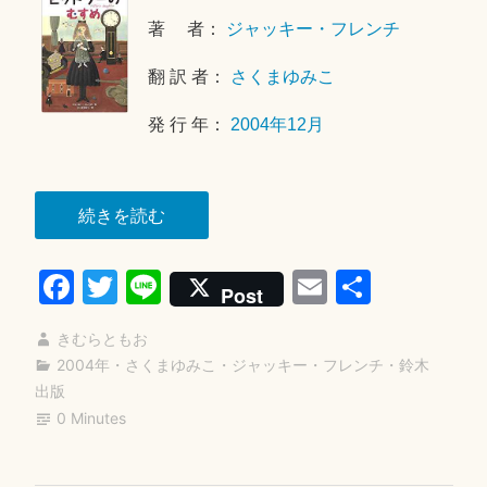
す
月
著 者：
ジャッキー・フレンチ
2
6
翻 訳 者：
さくまゆみこ
日
発 行 年：
2004年12月
“ヒ
続きを読む
ッ
Fa
T
Li
E
共
ト
Post
ラ
ce
wi
ne
m
有
ー
きむらともお
bo
tte
ail
の
2004年
・
さくまゆみこ
・
ジャッキー・フレンチ
・
鈴木
ok
r
出版
む
0 Minutes
す
め”