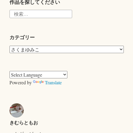
r
作品を探してください
検
索:
カテゴリー
カ
テ
ゴ
リ
ー
Powered by
Translate
きむらともお