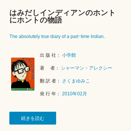
はみだしインディアンのホント
コ
2
にホントの物語
メ
0
ン
1
ト
8
The absolutely true diary of a partｰtime Indian.
を
年
残
4
す
月
出 版 社：
小学館
2
0
著 者：
シャーマン・アレクシー
日
翻 訳 者：
さくまゆみこ
発 行 年：
2010年02月
“は
続きを読む
み