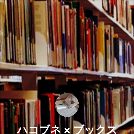
コ
ン
テ
ン
ツ
へ
ス
キ
ッ
プ
ハコブネ × ブックス