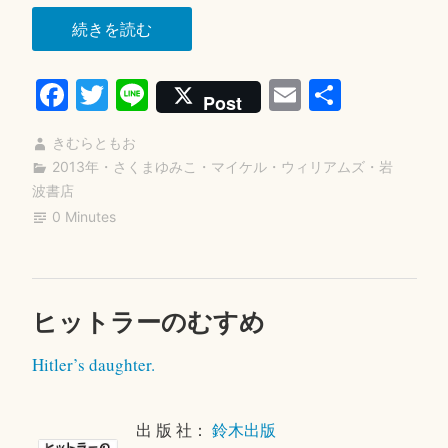
“路
続きを読む
上
Fa
T
Li
E
共
の
Post
ス
ce
wi
ne
m
有
ト
きむらともお
bo
tte
ail
ラ
2013年
・
さくまゆみこ
・
マイケル・ウィリアムズ
・
岩
ok
r
波書店
イ
0 Minutes
カ
ー”
ヒットラーのむすめ
コ
2
メ
0
Hitler’s daughter.
ン
1
ト
8
を
年
出 版 社：
鈴木出版
残
4