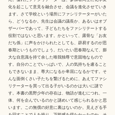
化を起こして意見を融合させ、会議を進化させていき
ます。さて学校という場所にファシリテーターがいた
ら、どうなるか。先生は会議の議長か、あるいはオブ
ザーバーであって、子どもたちをファシリテートする
役割ではないと思います。かといって、露骨な「お友
だち係」に声をかけられたとしても、辟易するのが思
春期というものでしょう。だいたい思春期なんて、膨
大な自意識を持て余した唯我独尊で意固地なもので
す。自分のことでいっぱいで、人の気持ちを慮ること
もできないまま、尊大になるか卑屈になるかです。そ
んな面倒くさい子たちを繋げるために、あえてファシ
リテーターを買って出る子がいるのかは大いに謎で
す。本書の黒野少年の存在は、物語が進むにつれ、一
体、何を企んでいるのかと謎めいて感じられるかと思
います。この無償の好意に裏はないのか。見えざる手
を回すことで人を操り、万能感を得たかったのか。そ