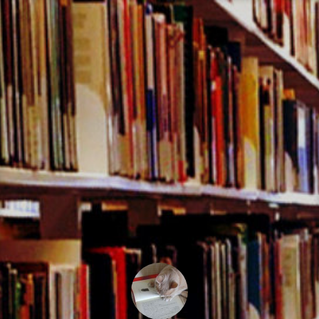
コ
ン
テ
ン
ツ
へ
ス
キ
ッ
プ