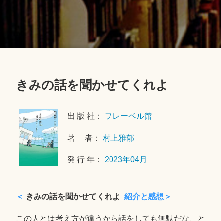
きみの話を聞かせてくれよ
2
0
出 版 社：
フレーベル館
2
3
著 者：
村上雅郁
年
5
発 行 年：
2023年04月
月
1
3
＜
きみの話を聞かせてくれよ
紹介と感想＞
日
この人とは考え方が違うから話をしても無駄だな、と