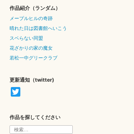
作品紹介（ランダム）
メープルヒルの奇跡
晴れた日は図書館へいこう
スベらない同盟
花ざかりの家の魔女
若松一中グリークラブ
更新通知（twitter)
T
wi
tte
r
作品を探してください
検