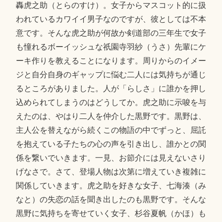
轟虎之助（とらのすけ）。女子からマスコット的に扱
われているカワイイ男子なのですが、彼としては不本
意です。そんな虎之助が何故か剣道部の三年生で女子
も憧れるボーイッシュな祇園寺羽紗（うさ）先輩にケ
ーキ作りを教えることになります。周りからのイメー
ジと自分自身のギャップに悩む二人には気持ちが通じ
るところがありました。人が「らしさ」に誰かを押し
込められてしまうのはどうしてか。虎之助に示唆を与
えたのは、やはり二人を仲介した黒野です。黒野は、
主人公を替えながら続くこの物語の中でずっと、屈託
を抱えている子たちの心の声を引き出し、誰かとの関
係を繋いでいきます。一見、お節介には見えないさり
げなさで。さて、登場人物は次第に増えていき複雑に
関係していきます。虎之助を好きな女子、七海湊（み
なと）の失恋の話を聞き出したのも黒野です。そんな
黒野に気持ちを寄せていく女子、杉谷夏帆（かほ）も