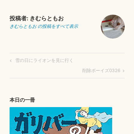
投稿者:
きむらともお
きむらともお の投稿をすべて表示
投
Previous
雪の日にライオンを見に行く
稿
Post
Next
削除ボーイズ0326
ナ
Post
ビ
ゲ
ー
本日の一冊
シ
ョ
ン