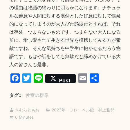
の理由は物語の終わりに明らかになります。ナチュラ
ルな善意や人間に対する漠然とした好意に対して懐疑
的になってしまうのが大人びた態度だとすれば、それ
は存外、つまらないものです。つまらない大人になる
前に、愛し愛されて生きる世界を標榜してみる方が素
敵ですね。そんな気持ちを中学生に抱かせるだろう物
語です。もはや話をしても無駄だと諦めかけている大
人の皆さんも是非。
Fa
T
Li
E
共
Post
ce
wi
ne
m
有
bo
tte
ail
タグ:
教室の群像
ok
r
きむらともお
2023年
・
フレーベル館
・
村上雅郁
0 Minutes