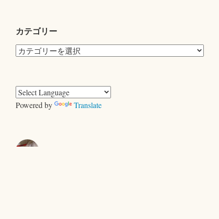
索:
カテゴリー
カ
テ
ゴ
リ
ー
Powered by
Translate
きむらともお
＜ヤギ＞ゲーム
キャンプで、おおあわて