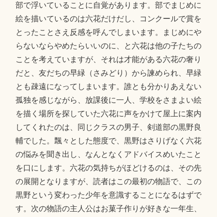
部で浮いていることに自覚があります。部でまじめに
絵を描いているのは六花だけだし、コンクールで賞を
とったことさえ反感を呼んでしまいます。まじめにや
らないならやめたらいいのに、と六花は他の子たちの
ことを考えていますが、それは才能がある六花の奢り
だと、友だちの早緑（さみどり）から諫められ、早緑
とも疎遠になってしまいます。誰とも分かりあえない
孤独を感じながら、放課後に一人、学校をさまよい絵
を描く場所を探していた六花に声をかけて屋上に案内
してくれたのは、同じクラスの男子、剣道部の黒野良
輔でした。飄々とした態度で、黒野はさりげなく六花
の悩みを聞き出し、なんとなくアドバイスめいたこと
を口にします。六花の気持ちがほどけるのは、その先
の展開となりますが、読者はこの最初の物語で、この
黒野という変わった少年を意識することになるはずで
す。次の物語の主人公はお菓子作りが好きな一年生、