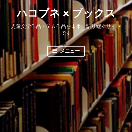
ハコブネ × ブックス
児童文学作品・ＹＡ作品を未来に語り継ぐサイト
です
メニュー