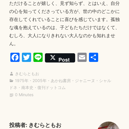
ただけることが嬉しく、見ず知らず、とはいえ、自分
の心を知ってくださっている方が、世の中のどこかに
存在してくれていることに喜びを感じています。孤独
な魂を抱えているのは、子どもたちだけではなくて、
むしろ、大人になりきれない大人なのかも知れませ
ん。
Fa
T
Li
E
共
Post
ce
wi
ne
m
有
bo
tte
ail
きむらともお
1975年
・
2005年
・
あかね書房
・
ジャニーヌ・シャル
ok
r
ドネ
・
南本史
・
復刊ドットコム
0 Minutes
投稿者:
きむらともお