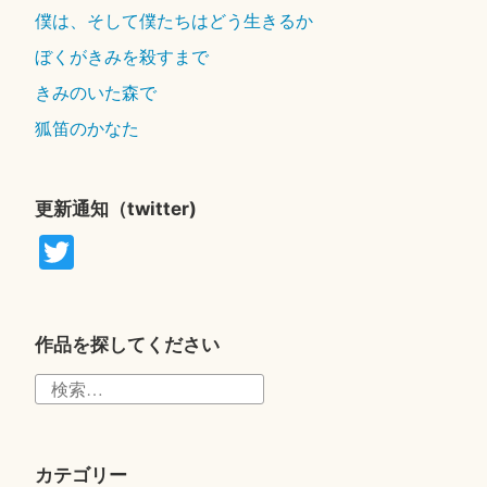
僕は、そして僕たちはどう生きるか
ぼくがきみを殺すまで
きみのいた森で
狐笛のかなた
更新通知（twitter)
T
wi
tte
r
作品を探してください
検
索:
カテゴリー