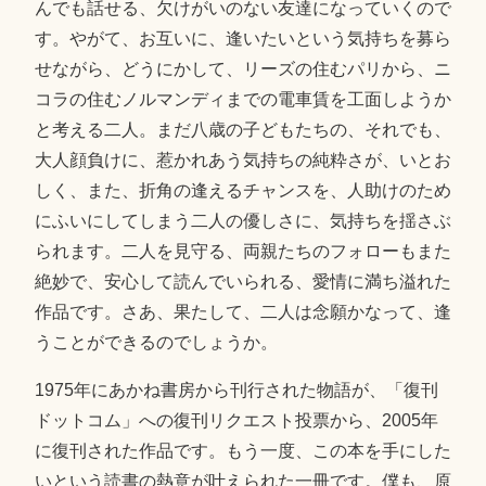
んでも話せる、欠けがいのない友達になっていくので
す。やがて、お互いに、逢いたいという気持ちを募ら
せながら、どうにかして、リーズの住むパリから、ニ
コラの住むノルマンディまでの電車賃を工面しようか
と考える二人。まだ八歳の子どもたちの、それでも、
大人顔負けに、惹かれあう気持ちの純粋さが、いとお
しく、また、折角の逢えるチャンスを、人助けのため
にふいにしてしまう二人の優しさに、気持ちを揺さぶ
られます。二人を見守る、両親たちのフォローもまた
絶妙で、安心して読んでいられる、愛情に満ち溢れた
作品です。さあ、果たして、二人は念願かなって、逢
うことができるのでしょうか。
1975年にあかね書房から刊行された物語が、「復刊
ドットコム」への復刊リクエスト投票から、2005年
に復刊された作品です。もう一度、この本を手にした
いという読書の熱意が叶えられた一冊です。僕も、原