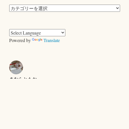
カ
テ
ゴ
リ
ー
Powered by
Translate
きむらともお
＜ヤギ＞ゲーム
キャンプで、おおあわて
セントエルモの光