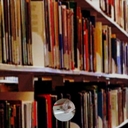
コ
ン
テ
ン
ツ
へ
ス
キ
ッ
プ