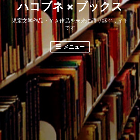
ハコブネ × ブックス
児童文学作品・ＹＡ作品を未来に語り継ぐサイト
です
メニュー