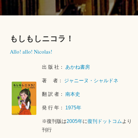
もしもしニコラ！
2
Allo! allo! Nicolas!
0
2
出 版 社：
あかね書房
0
年
著 者：
ジャニーヌ・シャルドネ
5
月
翻 訳 者：
南本史
2
4
発 行 年：
1975年
日
※復刊版は
2005年
に
復刊ドットコム
より
刊行