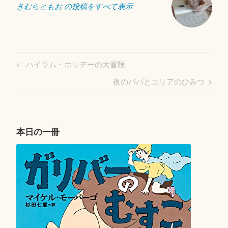
きむらともお の投稿をすべて表示
投
Previous
ハイラム・ホリデーの大冒険
稿
Post
Next
夜のパパとユリアのひみつ
ナ
Post
ビ
ゲ
ー
本日の一冊
シ
ョ
ン