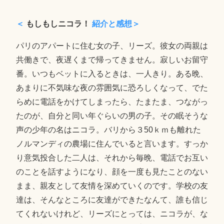
＜
もしもしニコラ！
紹介と感想＞
パリのアパートに住む女の子、リーズ。彼女の両親は
共働きで、夜遅くまで帰ってきません。寂しいお留守
番。いつもベットに入るときは、一人きり。ある晩、
あまりに不気味な夜の雰囲気に恐ろしくなって、でた
らめに電話をかけてしまったら、たまたま、つながっ
たのが、自分と同い年ぐらいの男の子。その眠そうな
声の少年の名はニコラ。バリから３50ｋｍも離れた
ノルマンディの農場に住んでいると言います。すっか
り意気投合した二人は、それから毎晩、電話でお互い
のことを話すようになり、顔を一度も見たことのない
まま、親友として友情を深めていくのです。学校の友
達は、そんなところに友達ができたなんて、誰も信じ
てくれないけれど、リーズにとっては、ニコラが、な