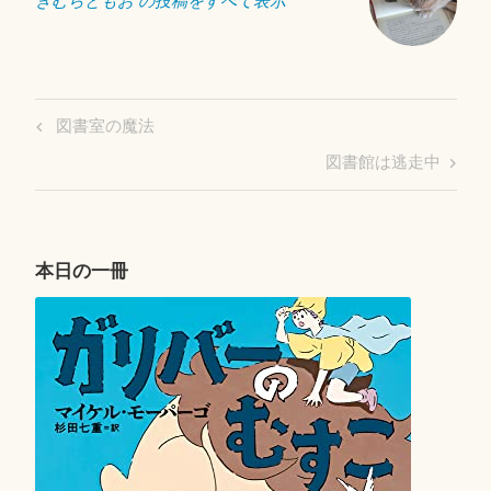
きむらともお の投稿をすべて表示
投
Previous
図書室の魔法
稿
Post
Next
図書館は逃走中
ナ
Post
ビ
ゲ
ー
本日の一冊
シ
ョ
ン