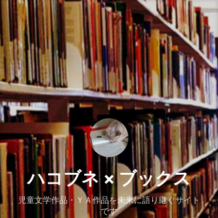
コ
ン
テ
ン
ツ
へ
ス
キ
ッ
プ
ハコブネ × ブックス
児童文学作品・ＹＡ作品を未来に語り継ぐサイト
です