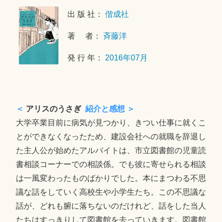
8
出 版 社：
偕成社
年
1
著 者：
斉藤洋
1
月
発 行 年：
2016年07月
4
日
＜
アリスのうさぎ
紹介と感想 ＞
大学卒業目前に病気が見つかり、きつい仕事に就くこ
とができなくなったため、建設会社への就職を辞退し
た主人公が始めたアルバイトは、市立図書館の児童読
書相談コーナーでの相談係。でも彼に寄せられる相談
は一風変わったものばかりでした。本にまつわる不思
議な話をしていく高校生や小学生たち。この不思議な
話が、どれも腑に落ちないのだけれど、話をした当人
たちはすっきりして図書館を去っていきます。図書館