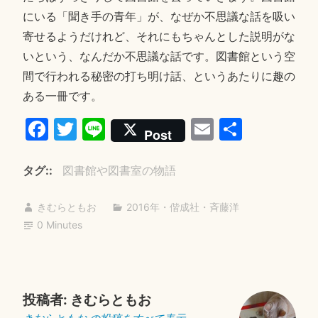
にいる「聞き手の青年」が、なぜか不思議な話を吸い
寄せるようだけれど、それにもちゃんとした説明がな
いという、なんだか不思議な話です。図書館という空
間で行われる秘密の打ち明け話、というあたりに趣の
ある一冊です。
Fa
T
Li
E
共
Post
ce
wi
ne
m
有
bo
tte
ail
タグ:
図書館や図書室の物語
ok
r
きむらともお
2016年
・
偕成社
・
斉藤洋
0 Minutes
投稿者:
きむらともお