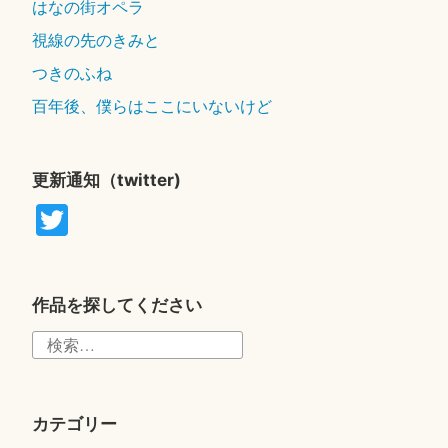
はなの街オペラ
視線の先のきみと
つきのふね
百年後、僕らはここにいないけど
更新通知（twitter)
T
wi
tte
r
作品を探してください
検
索:
カテゴリー