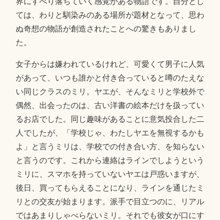
界にすべり落ちていく感覚がある物語です。自分とし
ては、わりと馴染みのある場所が題材となって、思わ
ぬ奇想の物語が創造されたことへの驚きもありまし
た。
女子からは嫌われているけれど、可愛くて男子に人気
があって、いつも誰かと付き合っていると噂のたえな
い同じクラスのミリ。ヤエが、そんなミリと学校外で
偶然、出会ったのは、古い洋書の絵本だけを扱ってい
るお店でした。同じ趣味があることに意気投合した二
人でしたが、「学校じゃ、わたしヤエを無視するかも
よ」と言うミリは、学校での付き合い方、を知らない
と言うのです。これから連絡はラインでしようという
ミリに、スマホを持っていないヤエは戸惑いますが、
後日、買ってもらえることになり、ラインを通じたミ
リとの交友が始まります。派手で目立つのに、リアル
ではあまりしゃべらないミリ。それでも彼女が口にす