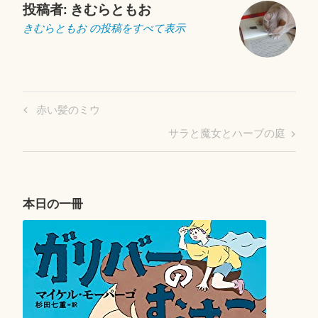
投稿者:
きむらともお
きむらともお の投稿をすべて表示
投
Previous
赤い髪のミウ
稿
Post
Next
サラと魔女とハーブの庭
ナ
Post
ビ
ゲ
ー
本日の一冊
シ
ョ
ン