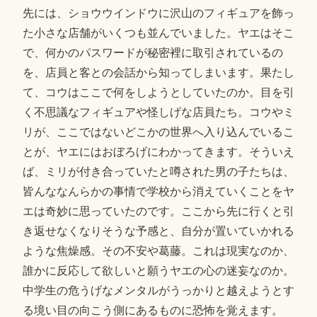
先には、ショウウインドウに沢山のフィギュアを飾っ
た小さな店舗がいくつも並んでいました。ヤエはそこ
で、何かのパスワードが秘密裡に取引されているの
を、店員と客との会話から知ってしまいます。果たし
て、コウはここで何をしようとしていたのか。目を引
く不思議なフィギュアや怪しげな店員たち。コウやミ
リが、ここではないどこかの世界へ入り込んでいるこ
とが、ヤエにはおぼろげにわかってきます。そういえ
ば、ミリが付き合っていたと噂された男の子たちは、
皆んななんらかの事情で学校から消えていくことをヤ
エは奇妙に思っていたのです。ここから先に行くと引
き返せなくなりそうな予感と、自分が置いていかれる
ような焦燥感。その不安や葛藤。これは現実なのか、
誰かに反応して欲しいと願うヤエの心の迷妄なのか。
中学生の危うげなメンタルがうっかりと越えようとす
る境い目の向こう側にあるものに恐怖を覚えます。