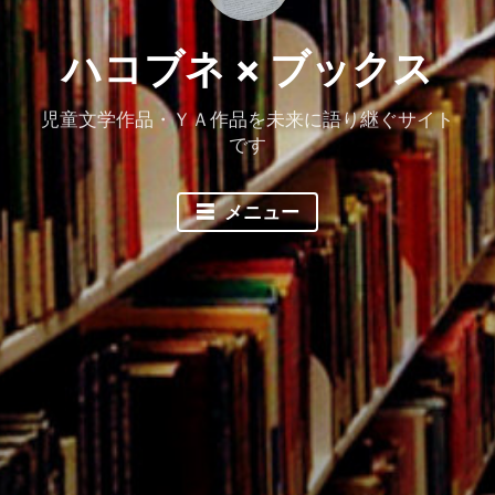
ハコブネ × ブックス
児童文学作品・ＹＡ作品を未来に語り継ぐサイト
です
メニュー