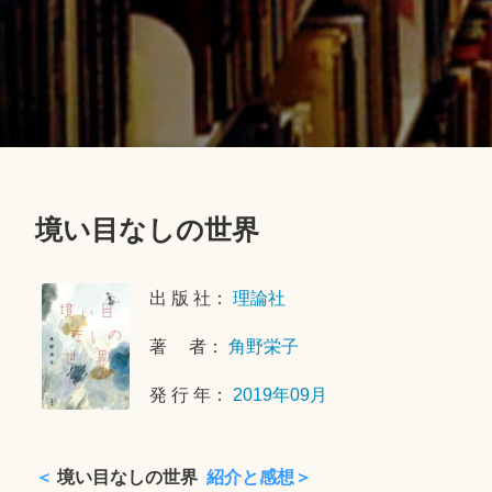
境い目なしの世界
2
0
出 版 社：
理論社
2
1
著 者：
角野栄子
年
2
発 行 年：
2019年09月
月
2
1
＜
境い目なしの世界
紹介と感想＞