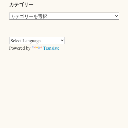
カテゴリー
カ
テ
ゴ
リ
ー
Powered by
Translate
きむらともお
＜ヤギ＞ゲーム
キャンプで、おおあわて
セントエルモの光