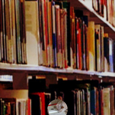
コ
ン
テ
ン
ツ
へ
ス
キ
ッ
プ