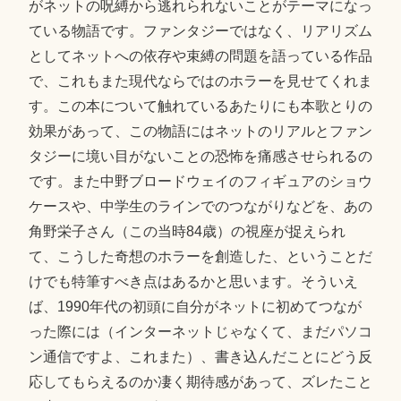
がネットの呪縛から逃れられないことがテーマになっ
ている物語です。ファンタジーではなく、リアリズム
としてネットへの依存や束縛の問題を語っている作品
で、これもまた現代ならではのホラーを見せてくれま
す。この本について触れているあたりにも本歌とりの
効果があって、この物語にはネットのリアルとファン
タジーに境い目がないことの恐怖を痛感させられるの
です。また中野ブロードウェイのフィギュアのショウ
ケースや、中学生のラインでのつながりなどを、あの
角野栄子さん（この当時84歳）の視座が捉えられ
て、こうした奇想のホラーを創造した、ということだ
けでも特筆すべき点はあるかと思います。そういえ
ば、1990年代の初頭に自分がネットに初めてつなが
った際には（インターネットじゃなくて、まだパソコ
ン通信ですよ、これまた）、書き込んだことにどう反
応してもらえるのか凄く期待感があって、ズレたこと