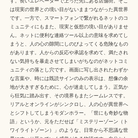
す。長いエレベーターで上った先にある店舗街。そこ
は現実の世界との境い目がないままつながった異世界
です。一方で、スマートフォンで繋がれるネットのコ
ミュニティにもまた、現実と仮想の境い目がありませ
ん。ネットに便利な連絡ツール以上の意味を求めてし
まうと、人の心の隙間にしのびよってくる危険なもの
があります。人からの反応や承認を求めて、満たされ
ない気持ちを暴走させてしまいがちなのがネットコミ
ュニティの落とし穴です。画面に写し出されたわずか
な言葉や、時には既読サインのみの表示は、想像の余
地が大きすぎるために、心が迷走してしまう。正気か
ら狂気に踏み出す、その境界もまたシームレスです。
リアルとオンラインがシンクロし、人の心が異世界へ
とシフトしてしまうモダンホラー。「世にも奇妙な物
語」というか、元をただせば「ミステリーゾーン（ト
ワイライトゾーン）」のような、日常から不思議な世