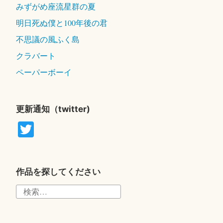
みずがめ座流星群の夏
明日死ぬ僕と100年後の君
不思議の風ふく島
クラバート
ペーパーボーイ
更新通知（twitter)
T
wi
tte
r
作品を探してください
検
索: