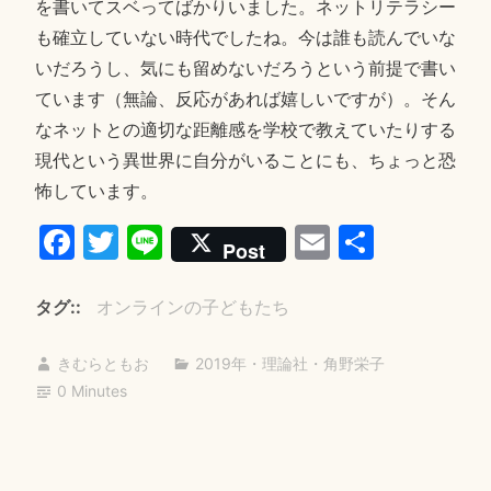
を書いてスベってばかりいました。ネットリテラシー
も確立していない時代でしたね。今は誰も読んでいな
いだろうし、気にも留めないだろうという前提で書い
ています（無論、反応があれば嬉しいですが）。そん
なネットとの適切な距離感を学校で教えていたりする
現代という異世界に自分がいることにも、ちょっと恐
怖しています。
Fa
T
Li
E
共
Post
ce
wi
ne
m
有
bo
tte
ail
タグ:
オンラインの子どもたち
ok
r
きむらともお
2019年
・
理論社
・
角野栄子
0 Minutes