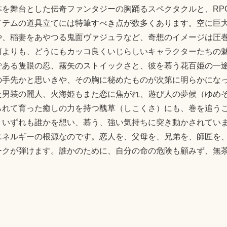
を舞台とした伝奇ファンタジーの胸踊るスペクタクルと、RP
イテムの道具立てには特筆すべき点が数多くあります。空に巨
や、稲妻をあやつる鬼面ヴァジュラなど、奇想のイメージは圧
何よりも、どうにもカッコ良くいじらしいキャラクターたちの
である隻眼の忍、霧矢のストイックさと、彼を慕う花百姫の一
の手先かと思いきや、その胸に秘めたものが次第に明らかにな
た男装の麗人、火海姫もまた恋に焦がれ、遊び人の夢候（ゆめ
られて育った癒しの力を持つ醜草（しこくさ）にも、巻を追う
、いずれも誰かを想い、慕う、強い気持ちに突き動かされてい
エネルギーの根源なのです。恋人を、父母を、兄弟を、師匠を
ークが弾けます。誰かのために、自分の命の危険も顧みず、無
極みである人間の本性が、大胆に、鮮やかに描かれていきます
しいと思います。
E
共
m
有