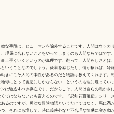
有効な手段は、ヒューマンを除外することです。人間はウッカ
く、理屈に合わないことをやってしまうのも人間ならではです
万事上手くいくというのが真理です。翻って、人間らしさとは
ちということなのでしょう。愛着を感じたり、情が移れば、冷
の動きにこそ人間の本性があるのだと物語は教えてくれます。
は地球にとって害悪にしかならない、というのも理に適ってい
マンは駆逐すべき存在です。だからこそ、人間は自らの愚かさ
なくてはならないとも言えるのです。『忍剣花百姫伝』シリー
はあるのですが、勇壮な冒険物語というだけではなく、悪に憑
つつ、それにも増して、時に義侠心など不合理な情動に突き動