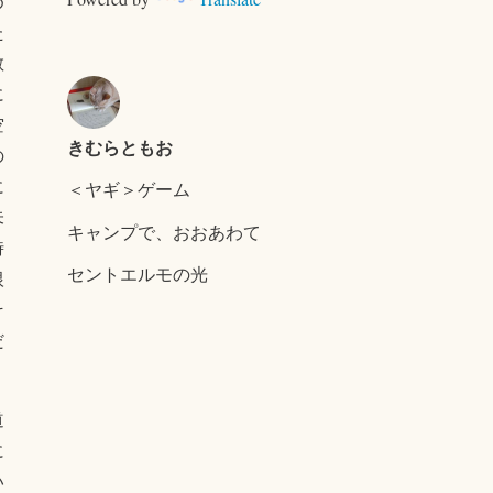
め
た
散
に
空
きむらともお
の
に
＜ヤギ＞ゲーム
未
キャンプで、おおあわて
時
セントエルモの光
根
そ
だ
道
に
い