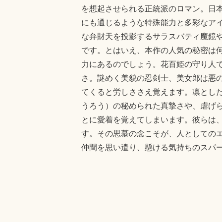
を想起させられる正統派のロマン。日本
にも通じるような特殊能力と多彩なア
な弁財天を投影するサラスバティ魔鏡
です。とはいえ、本作の人気の秘密は
力にあるのでしょう。花百姫の守り人
さ。謎めく美貌の忍剣士、美女郎は悪
てくると労しささえ覚えます。凛とし
うろう）の秘められた真摯さや、虐げ
とに愛着を覚えてしまいます。彼らは
す。その思慕の念こそが、人としての
仲間を思い遣り、懸ける気持ちのスパ
ばかりする。まったくもって不合理の
この物語の熱量を是非、受け止めて欲
Fa
T
Li
Post
ce
wi
ne