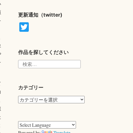
い
垣
更新通知（twitter)
を
T
wi
ま
tte
象
r
作品を探してください
や
を
検
索:
て
カテゴリー
力
カ
ま
テ
盗
ゴ
た
リ
と
ー
Powered by
Translate