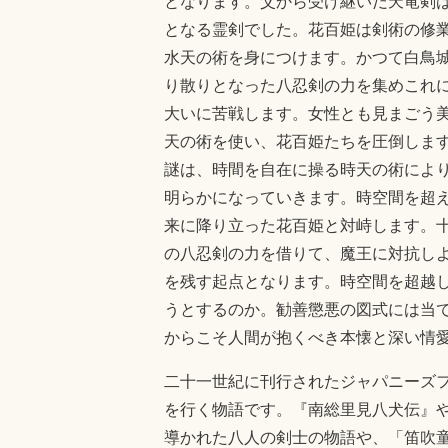
となります。父から受け継いだ天竜剣
となる霊剣でした。花百姫は剣術の修
水天の術を身につけます。かつて白鳥
り散りとなった八忍剣の力を集めこれ
大いに苦戦します。女性とも見まごう
天の術を使い、花百姫たちを圧倒しま
謎は、時間を自在に操る時天の術によ
明らかになっていきます。時空間を超
来に降り立った花百姫と対峙します。
の八忍剣の力を借りて、魔王に対抗し
を残す起点となります。時空間を超越
うとするのか。勧善懲悪の図式には当
からこそ人間が抱くべき本懐と深い情
二十一世紀に刊行されたジャパニーズ
を行く物語です。『南総里見八犬伝』
導かれた八人の剣士の物語や、「笛吹