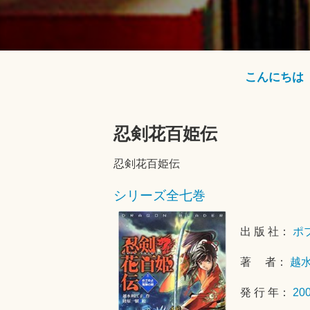
こんにちは
忍剣花百姫伝
忍剣花百姫伝
シリーズ全七巻
出 版 社：
ポ
著 者：
越
発 行 年：
20