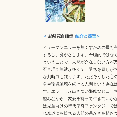
＜
忍剣花百姫伝
紹介と感想＞
ヒューマンエラーを無くすための最も
するし、魔がさします。合理的ではな
ということで、人間が介在しない方が
不合理で無駄が多くて、過ちを冒しが
な判断力も鈍ります。ただそうした心
争や環境破壊を続ける人間という存在
す。エラーしか出さない邪魔なヒュー
鑑みながら、友愛を持って生きていか
は児童向けの時代伝奇ファンタジーで
れ魔道にも堕ちる人間の愚かさを描き