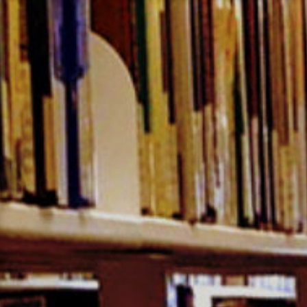
コ
ン
テ
ン
ツ
へ
ス
キ
ッ
プ