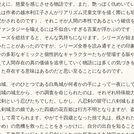
映えに、慈愛を感じさせる物語です。また、艶っぽく仇めいて
れは作者の越水利江子さんがリアリズム児童文学を描く際にも
驚かされるのです）、それこそが人間の本性であるという確信
ファンタジーを喩えるには不似合いすぎる言葉が浮かぶのです
リーズを総括すると、そんな気持ちになります。シリーズが始
いたことがあったのですが、シリーズ全巻を読み通すとその印
ーの多彩なギミックと個性的なキャラクターたちが登場する賑
えて人間存在の真の価値を追求していく物語には多くの気づき
また存在する意味はあるのだと思い至ることになるのです。
の城、そのひとつである白鳥城が何者かの手によって一夜にし
剣城の城主から、その調査を命じられたのは、それぞれ特殊能
忍剣という忍びたちでした。しかし、八忍剣の留守に八剣城も
八剣城主の娘であった四歳の花百姫は行方不明となりますが、
として育てられます。やがて十四歳となった捨て丸は、残され
ひめ）の危機を救ったことをきっかけに、自分の出自を知るこ