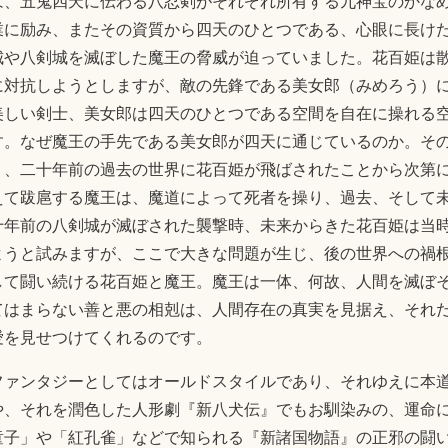
は、五鬼四天に伝わる八忍剣がそれぞれ所有する九神宝のかな
業に励み、またその資質から四天のひとつである、心眼に長け
城や八剣城を滅ぼした魔王の脅威が迫っていました。花百姫は
に対抗しようとしますが、敵の先鋒である美女郎（みめろう）
美しい剣士、美女郎は四天のひとつである空間を自在に操れる
す。なぜ魔王の手先である美女郎が四天に通じているのか。そ
り、二十年前の過去の世界に花百姫が飛ばされたことから次第
えて跋扈する魔王は、魔道によって死者を操り、過去、そして
十年前の八剣城が滅ぼされた襲撃時、未来からきた花百姫は当
ようと試みますが、ここで大きな問題が生じ、後の世界への禍
して闘い続ける花百姫と魔王。魔王は一体、何故、人間を滅ぼ
てはまらない善と悪の相剋は、人間存在の真実を見据え、それ
愛を見せつけてくれるのです。
ファンタジーとしてはオールドスタイルであり、それゆえに本
や、それを潤色した人形劇『新八犬伝』でもお馴染みの、運命
童子」や「紅孔雀」などで知られる『新諸国物語』の正邪の闘