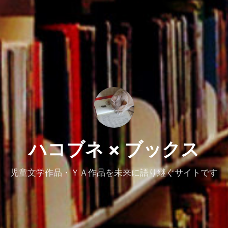
ハコブネ × ブックス
児童文学作品・ＹＡ作品を未来に語り継ぐサイトです