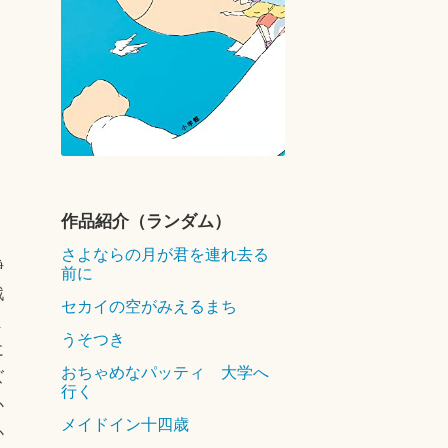
リ
。
作品紹介（ランダム）
、
さよならの月が君を連れ去る
静
前に
戦
セカイの空がみえるまち
ま
うそつき
に
おちゃめなパッティ 大学へ
ズ
行く
か
メイドイン十四歳
か