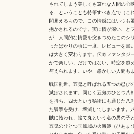
されてしまう美しくも哀れな人間の心
る、ということも特筆すべき点で（こ
間見えるもので、この情感にはいつも
抱かされるのです。実に情が深い、と
が、人間的な情愛を突きつめたこのシ
ったばかりの頃に一度、レビューを書
は大きく変わります。伝奇ファンタジ
かで楽しい、だけではない、時空を越
与えられます。いや、愚かしい人間も
戦国乱世。五鬼と呼ばれる五つの忍び
滅ぼされます。同じく五鬼のひとつ八
を持ち、四天という秘術にも通じた八
た襲撃を受け、壊滅してしまいます。
賊に拾われ、捨て丸という名の男の子
五鬼のひとつ玉風城の火海姫（ひあま