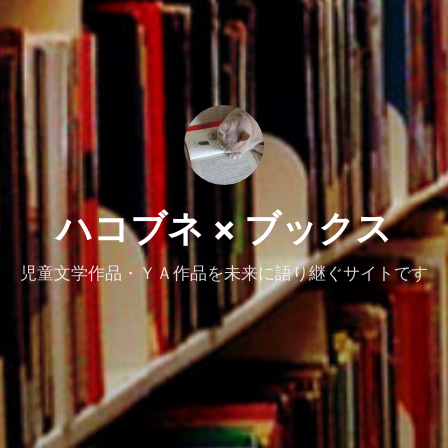
ハコブネ × ブックス
児童文学作品・ＹＡ作品を未来に語り継ぐサイトです