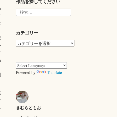
r
作品を探してください
の
検
て
索:
に
カテゴリー
親
カ
い
テ
に
ゴ
酷
リ
ー
Powered by
Translate
刻
活
ピ
きむらともお
っ