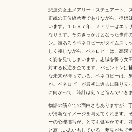
悲運の女王メアリー・スチュアート。
正統の王位継承者でありながら、従姉
います。１５８７年、メアリーはエリ
なります。そのきっかけとなった事件
ン。誰あろうペネロピーがタイムスリ
しく接しながら、ペネロピーは、高潔
く姿を見てしまいます。忠誠を誓う女
対する反逆を企てます。バビントンは
な未来が待っている。ペネロピーは、
か。ペネロピーが最初に過去に降り立
に向かって、時計は刻々と進んでいき
物語の筋立ての面白さもありますが、
が清新なイメージを与えてくれます。
ーの心理描写が、とても健やかです。
と寂しい思いもしている、夢見がちで