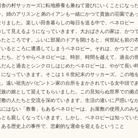
田舎の村サッカーズに転地療養も兼ねて遊びにいくことになっ
ー。姉のアリスンと弟のイアンも一緒にかつて貴族の荘園であ
なりました。楽しい田舎暮らしの毎日を送る中で、ペネロピー
ロして見えるようになっていきます。大おばさんの家は、かつ
ったところです。ふいに部屋のドアを開けると、何世紀も前の
ているところに遭遇してしまうペネロピー。それは、かつてこ
人たち。どうやらペネロピーは、時折、時間を越えて、過去の
んだんと過去とシンクロしはじめたペネロピーは、やがて長い
うになっていきます。そこは１６世紀末のサッカーズ。この地
た。遠い祖先がバビントン家の台所をまかされている女中頭で
親族の娘として迎えてもらいました。この見知らぬ世界での拠
屋敷の人たちと交流を深めていきます。生活の違いに戸惑いな
民にはない「教養」もあるペネロピーは、お屋敷の使用人のみ
ちとも親しくなっていきます。しかし、ペネロピーは知ってい
、ある歴史上の事件で、悲劇的な運命を迎えるということ