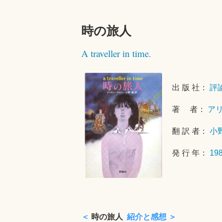
時の旅人
A traveller in time.
出 版 社：
評
著 者：
ア
翻 訳 者：
小
発 行 年：
19
＜
時の旅人
紹介と感想 ＞