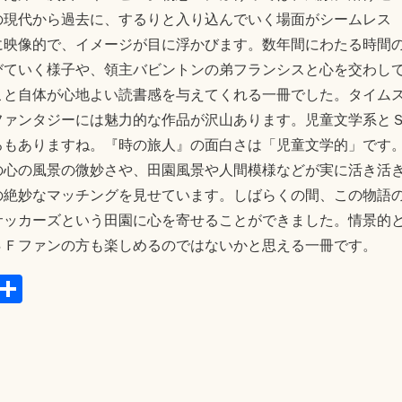
の現代から過去に、するりと入り込んでいく場面がシームレス
に映像的で、イメージが目に浮かびます。数年間にわたる時間
びていく様子や、領主バビントンの弟フランシスと心を交わし
こと自体が心地よい読書感を与えてくれる一冊でした。タイム
ファンタジーには魅力的な作品が沢山あります。児童文学系と
ろもありますね。『時の旅人』の面白さは「児童文学的」です
の心の風景の微妙さや、田園風景や人間模様などが実に活き活
の絶妙なマッチングを見せています。しばらくの間、この物語
サッカーズという田園に心を寄せることができました。情景的
ＳＦファンの方も楽しめるのではないかと思える一冊です。
E
共
m
有
il
タイムファンタジー
アトリー
・
小野章
・
評論社
0 Minutes