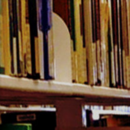
コ
ン
テ
ン
ツ
へ
ス
キ
ッ
プ