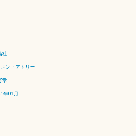
2
0
1
8
論社
年
4
リスン・アトリー
月
2
野章
9
日
81年01月