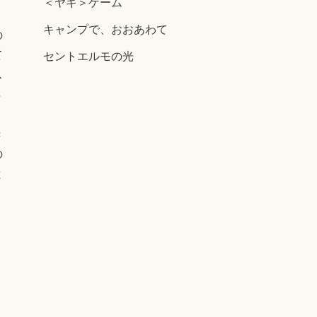
＜ヤギ＞ゲーム
キャンプで、おおあわて
の
セントエルモの光
て
ス
Ｓ
。
き
の
と