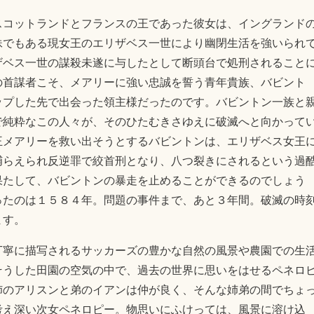
スコットランドとフランスの王であった彼女は、イングランド
妹でもある現女王のエリザベス一世により幽閉生活を強いられ
ザベス一世の謀殺未遂に与したとして断頭台で処刑されること
の首謀者こそ、メアリーに強い忠誠を誓う青年貴族、バビント
ップした先で出会った領主様だったのです。バビントン一族と
で純粋なこの人々が、そのひたむきさゆえに破滅へと向かって
王メアリーを救い出そうとするバビントンは、エリザベス女王
捕らえられ反逆罪で絞首刑となり、八つ裂きにされるという過
果たして、バビントンの暴走を止めることができるのでしょう
ったのは１５８４年。問題の事件まで、あと３年間。破滅の時
ます。
丁寧に描写されるサッカーズの豊かな自然の風景や農園での生
そうした田園の空気の中で、過去の世界に思いをはせるペネロ
姉のアリスンと弟のイアンは仲が良く、そんな姉弟の間でちょ
考え深い次女ペネロピー。物思いにふけっては、風景に溶け込