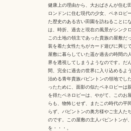
健康上の理由から、大おばさんが住む
ロンドンに住む現代の少女、ペネロピ
た歴史のある古い田園を訪ねることに
は、時折、過去と現在の風景がシンク
この土地の領主であった貴族の屋敷だ
装を着た女性たちがカード遊びに興じ
屋敷に暮らしていた遥か過去の時間の
界を透視してしまうようなのです。だ
間、完全に過去の世界に入り込めるよ
治める青年貴族バビントンの領地でし
ったために、面影の似たペネロピーは
を得たペネロピーは、やがて、このお
らも、物怖じせず、またこの時代の平
らず、バビントンの奥方様やご主人た
のです。この屋敷の主人バビントンが
を・・・。