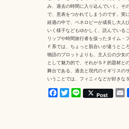
み、過去の時間に入り込んでいく。そ
で、意表をつかれてしまうのです。実
経過の中で、ペネロピーが成長し大人
いく様子などもゆかしく、読んでいる
リップや時間旅行者を扱ったタイム・
Ｆ系では、ちょっと肌合いが違うとこ
物語のプロットよりも、主人公の少女
として魅力的で、それがＳＦ的題材と
舞台である、過去と現代のイギリスの
いうことでは、フィニィなどが好きな
Fa
T
Li
Post
ce
wi
ne
bo
tte
a
タグ:
タイムトラベラーの責任と自覚
ok
r
きむらともお
1981年
・
アリスン・