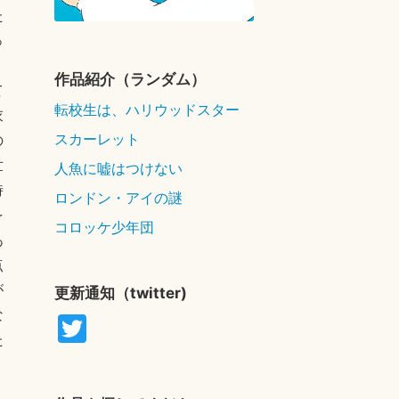
た
っ
作品紹介（ランダム）
て
転校生は、ハリウッドスター
衣
スカーレット
の
世
人魚に嘘はつけない
時
ロンドン・アイの謎
を
コロッケ少年団
あ
点
が
更新通知（twitter)
な
T
た
wi
tte