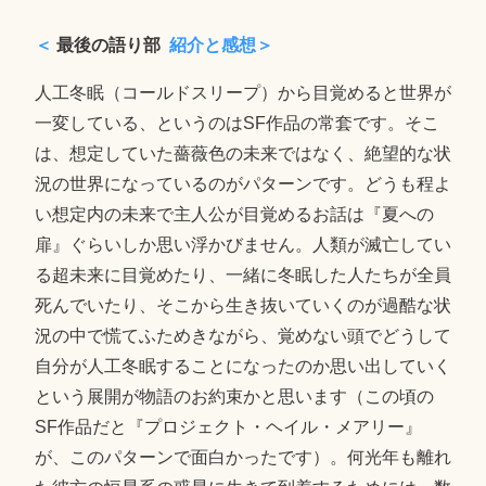
＜
最後の語り部
紹介と感想＞
人工冬眠（コールドスリープ）から目覚めると世界が
一変している、というのはSF作品の常套です。そこ
は、想定していた薔薇色の未来ではなく、絶望的な状
況の世界になっているのがパターンです。どうも程よ
い想定内の未来で主人公が目覚めるお話は『夏への
扉』ぐらいしか思い浮かびません。人類が滅亡してい
る超未来に目覚めたり、一緒に冬眠した人たちが全員
死んでいたり、そこから生き抜いていくのが過酷な状
況の中で慌てふためきながら、覚めない頭でどうして
自分が人工冬眠することになったのか思い出していく
という展開が物語のお約束かと思います（この頃の
SF作品だと『プロジェクト・ヘイル・メアリー』
が、このパターンで面白かったです）。何光年も離れ