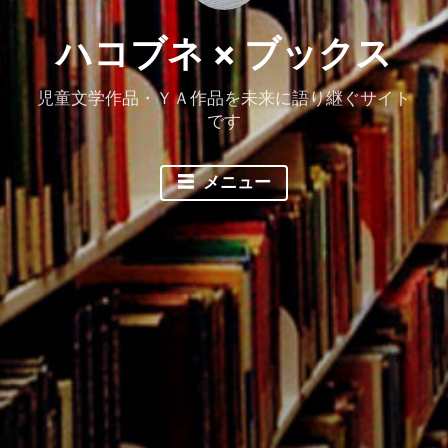
ハコブネ × ブックス
児童文学作品・ＹＡ作品を未来に語り継ぐサイト
です
メニュー