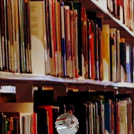
コ
ン
テ
ン
ツ
へ
ス
キ
ッ
プ