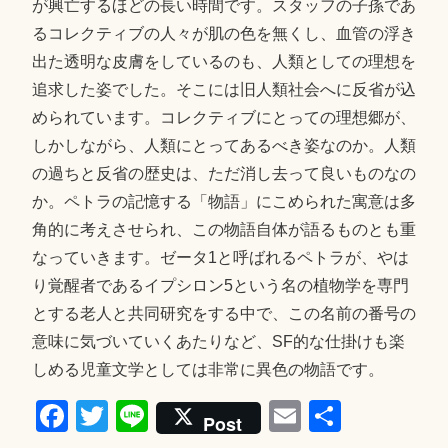
が興亡するほどの長い時間です。スタッフの子孫であ
るコレクティブの人々が肌の色を無くし、血管の浮き
出た透明な皮膚をしているのも、人類としての理想を
追求した姿でした。そこには旧人類社会へに反省が込
められています。コレクティブにとっての理想郷が、
しかしながら、人類にとってあるべき姿なのか。人類
の過ちと反省の歴史は、ただ消し去って良いものなの
か。ペトラの記憶する「物語」にこめられた寓意は多
角的に考えさせられ、この物語自体が語るものとも重
なっていきます。ゼータ1と呼ばれるペトラが、やは
り覚醒者であるイプシロン5という名の植物学を専門
とする老人と共同研究をする中で、この名前の番号の
意味に気づいていくあたりなど、SF的な仕掛けも楽
しめる児童文学としては非常に異色の物語です。
Fa
T
Li
E
共
Post
ce
wi
ne
m
有