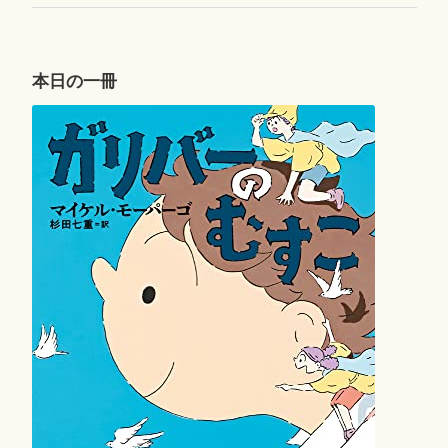
Post
ビ
ゲ
ー
本日の一冊
シ
ョ
ン