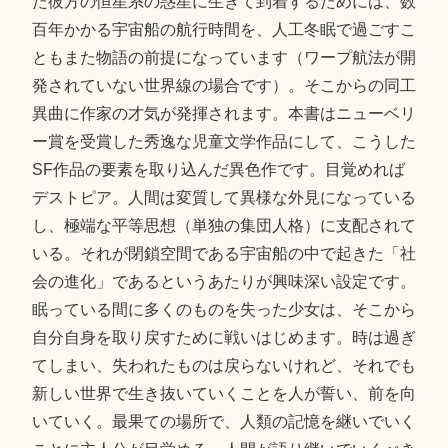
た彼方の恒星系の惑星に生きて到着するためには、数
百年かかる宇宙船の航行時間を、人工冬眠で過ごすこ
ともまた物語の前提になっています（ワープ航法が開
発されていない世界線の場合です）。そこからの同工
異曲に作家の才気が発揮されます。本書はニューベリ
ー賞を受賞した秀逸な児童文学作品にして、こうした
SF作品の要素を取り込んだ異色作です。目覚めれば
デストピア。人間は変質して異様な外見になっている
し、極端な平等思想（単独の集団人格）に支配されて
いる。それが閉鎖空間である宇宙船の中で起きた「社
会の進化」であるというあたりが興味深い設定です。
眠っている間に多くのものを失った少女は、そこから
自分自身を取り戻すために戦いはじめます。時は過ぎ
てしまい、失われたものは戻らないけれど、それでも
新しい世界で生き抜いていくことを人が誓い、前を向
いていく。最果ての場所で、人類の記憶を継いでいく