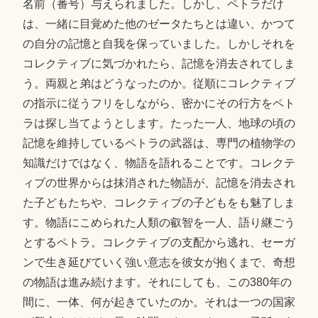
名前（番号）与えられました。しかし、ペトラだけ
は、一緒に目覚めた他のゼータたちとは違い、かつて
の自分の記憶と自我を保っていました。しかしそれを
コレクティブに気づかれたら、記憶を消去されてしま
う。両親と弟はどうなったのか。従順にコレクティブ
の指示に従うフリをしながら、密かにその行方をペト
ラは探し当てようとします。たった一人、地球の頃の
記憶を維持しているペトラの武器は、専門の植物学の
知識だけではなく、物語を語れることです。コレクテ
ィブの世界からは抹消された物語が、記憶を消去され
た子どもたちや、コレクティブの子どもをも魅了しま
す。物語にこめられた人類の叡智を一人、語り継ごう
とするペトラ。コレクティブの支配から逃れ、セーガ
ンで生き延びていく強い意志を彼女が抱くまで、奇想
の物語は進み続けます。それにしても、この380年の
間に、一体、何が起きていたのか。それは一つの国家