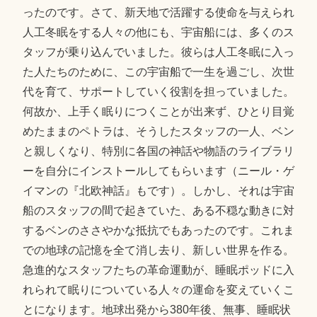
ったのです。さて、新天地で活躍する使命を与えられ
人工冬眠をする人々の他にも、宇宙船には、多くのス
タッフが乗り込んでいました。彼らは人工冬眠に入っ
た人たちのために、この宇宙船で一生を過ごし、次世
代を育て、サポートしていく役割を担っていました。
何故か、上手く眠りにつくことが出来ず、ひとり目覚
めたままのペトラは、そうしたスタッフの一人、ベン
と親しくなり、特別に各国の神話や物語のライブラリ
ーを自分にインストールしてもらいます（ニール・ゲ
イマンの『北欧神話』もです）。しかし、それは宇宙
船のスタッフの間で起きていた、ある不穏な動きに対
するベンのささやかな抵抗でもあったのです。これま
での地球の記憶を全て消し去り、新しい世界を作る。
急進的なスタッフたちの革命運動が、睡眠ポッドに入
れられて眠りについている人々の運命を変えていくこ
とになります。地球出発から380年後、無事、睡眠状