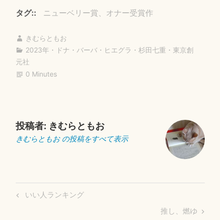
bo
tte
ail
タグ:
ニューベリー賞、オナー受賞作
ok
r
きむらともお
2023年
・
ドナ・バーバ・ヒエグラ
・
杉田七重
・
東京創
元社
0 Minutes
投稿者:
きむらともお
きむらともお の投稿をすべて表示
投
Previous
いい人ランキング
稿
Post
Next
推し、燃ゆ
ナ