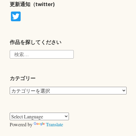
更新通知（twitter)
T
wi
tte
r
作品を探してください
検
索:
カテゴリー
カ
テ
ゴ
リ
ー
Powered by
Translate