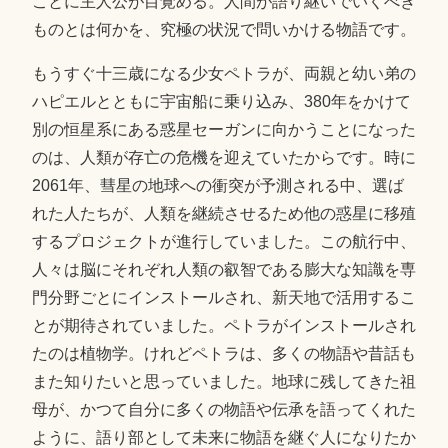
ことに主人公が目覚める。人間が語り継いでいくべき
ものとは何かを、究極の状況で問いかける物語です。
もうすぐ十三歳になる少女ペトラが、両親と幼い弟の
ハピエルとともに宇宙船に乗り込み、380年をかけて
別の恒星系にある惑星セーガンに向かうことになった
のは、人類が存亡の危機を迎えていたからです。時に
2061年、彗星の地球への衝突が予測される中、選ば
れた人たちが、人類を継続させるため他の惑星に移殖
するプロジェクトが進行していました。この航行中、
人々は脳にそれぞれ人類の叡智である膨大な知識を専
門分野ごとにインストールされ、新天地で活用するこ
とが期待されていました。ペトラがインストールされ
たのは植物学。けれどペトラは、多くの物語や昔話も
また知りたいと思っていました。地球に残してきた祖
母が、かつて自分に多くの物語や伝承を語ってくれた
ように、語り部として未来に物語を継ぐ人になりたか