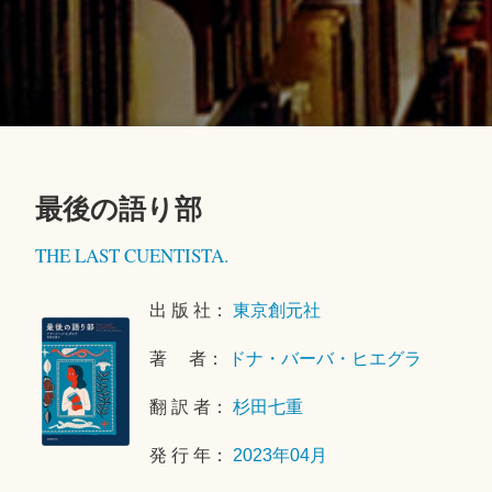
最後の語り部
2
THE LAST CUENTISTA.
0
2
出 版 社：
東京創元社
3
年
著 者：
ドナ・バーバ・ヒエグラ
6
月
翻 訳 者：
杉田七重
1
2
発 行 年：
2023年04月
日