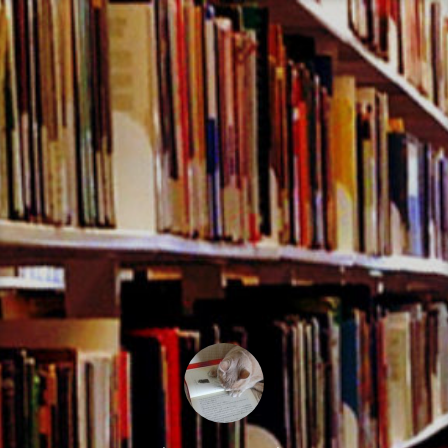
コ
ン
テ
ン
ツ
へ
ス
キ
ッ
プ