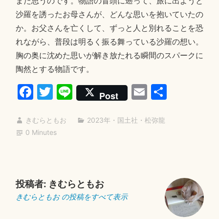
また思うのです。物語の冒頭に遡って、旅に出ようと
沙羅を誘ったお母さんが、どんな思いを抱いていたの
か。お父さんを亡くして、ずっと人と別れることを恐
れながら、普段は明るく振る舞っている沙羅の想い。
胸の奥に沈めた思いが解き放たれる瞬間のスパークに
陶然とする物語です。
Fa
T
Li
E
共
Post
ce
wi
ne
m
有
bo
tte
ail
きむらともお
2023年
・
国土社
・
松弥龍
0 Minutes
ok
r
投稿者:
きむらともお
きむらともお の投稿をすべて表示