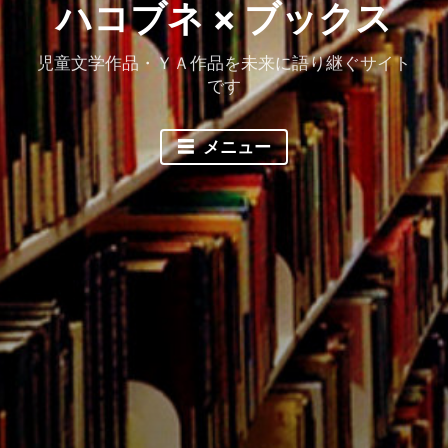
ハコブネ × ブックス
児童文学作品・ＹＡ作品を未来に語り継ぐサイト
です
メニュー