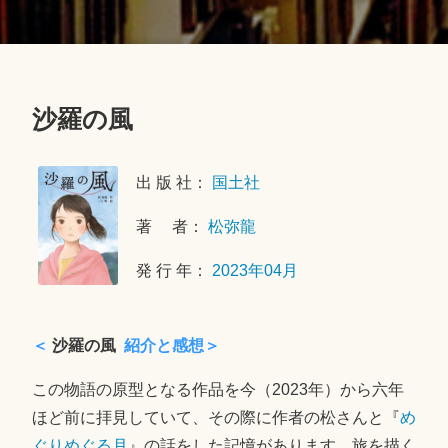
沙羅の風
2
0
出 版 社：
国土社
2
3
著 者：
松弥龍
年
5
発 行 年：
2023年04月
月
6
日
＜
沙羅の風
紹介と感想＞
この物語の原型となる作品を今（2023年）から六年
ほど前に拝見していて、その際に作者の松さんと『
め
ぐりめぐる月
』の話をした記憶があります。旅を描く