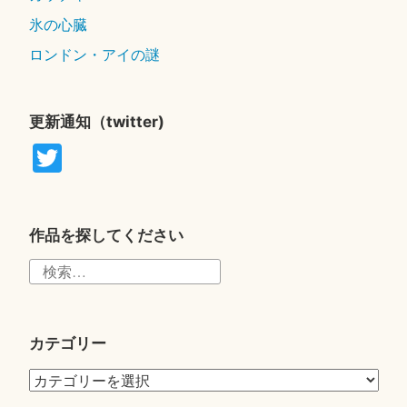
氷の心臓
ロンドン・アイの謎
更新通知（twitter)
T
wi
tte
r
作品を探してください
検
索:
カテゴリー
カ
テ