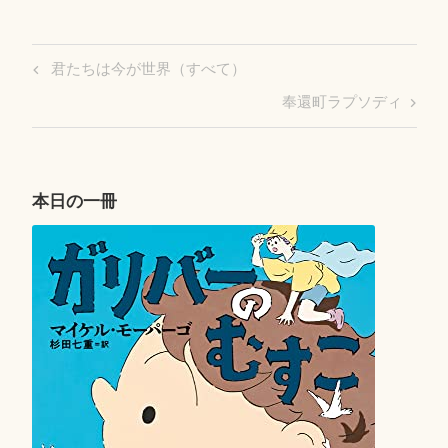
投
Previous
君たちは今が世界（すべて）
稿
Post
Next
奉還町ラプソディ
ナ
Post
ビ
ゲ
ー
本日の一冊
シ
ョ
ン