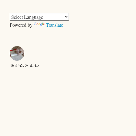
ゴ
リ
ー
Powered by
Translate
きむらともお
＜ヤギ＞ゲーム
キャンプで、おおあわて
セントエルモの光