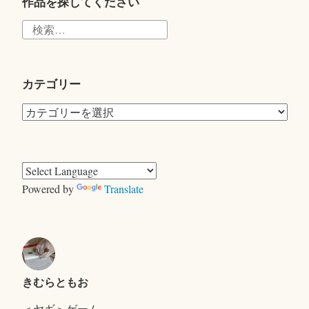
r
作品を探してください
検
索:
カテゴリー
カ
テ
ゴ
リ
ー
Powered by
Translate
きむらともお
＜ヤギ＞ゲーム