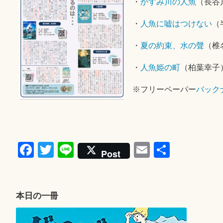
・
かすみ川の人魚
（長谷
・
人魚に嘘はつけない
（
・
夏の約束、水の聲
（椎
・
人魚姫の町
（柏葉幸子
※フリーペーパー
バック
Fa
T
Li
E
共
Post
ce
wi
ne
m
有
bo
tte
ail
ok
r
本日の一冊