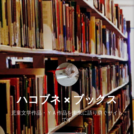
コ
ン
テ
ン
ツ
へ
ス
キ
ッ
プ
ハコブネ × ブックス
児童文学作品・ＹＡ作品を未来に語り継ぐサイト
です