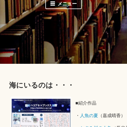
メニュー
海にいるのは・・・
■紹介作品
・
人魚の夏
（嘉成晴香）