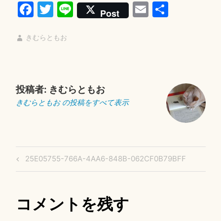
Fa
T
Li
E
共
Post
ce
wi
ne
m
有
bo
tte
ail
きむらともお
ok
r
投稿者:
きむらともお
きむらともお の投稿をすべて表示
投
Previous
25E05755-766A-4AA6-848B-062CF0B79BFF
稿
Post
ナ
ビ
コメントを残す
ゲ
ー