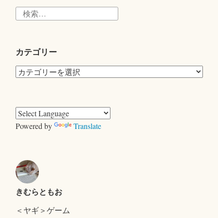
検
索:
カテゴリー
カ
テ
ゴ
リ
ー
Powered by
Translate
きむらともお
＜ヤギ＞ゲーム