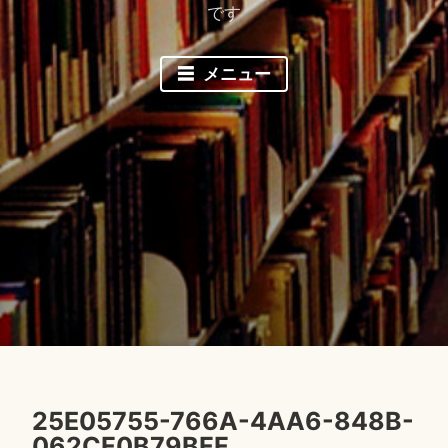
です
メニュー
25E05755-766A-4AA6-848B-
062CF0B79BFF
2