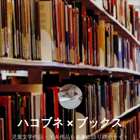
コ
ン
テ
ン
ツ
へ
ス
キ
ッ
プ
ハコブネ × ブックス
児童文学作品・ＹＡ作品を未来に語り継ぐサイト