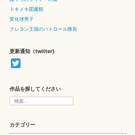
トキメキ図書館
変化球男子
クレヨン王国のパトロール隊長
更新通知（twitter)
T
wi
tte
r
作品を探してください
検
索:
カテゴリー