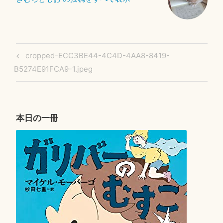
投
Previous
cropped-ECC3BE44-4C4D-4AA8-8419-
稿
Post
B5274E91FCA9-1.jpeg
ナ
ビ
ゲ
ー
本日の一冊
シ
ョ
ン