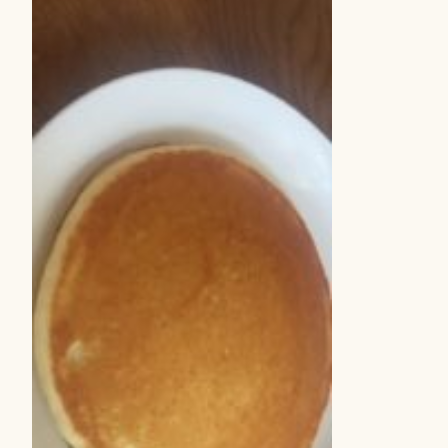
8
年
4
月
2
8
日