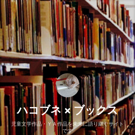
コ
ン
テ
ン
ツ
へ
ス
キ
ッ
プ
ハコブネ × ブックス
児童文学作品・ＹＡ作品を未来に語り継ぐサイト
です