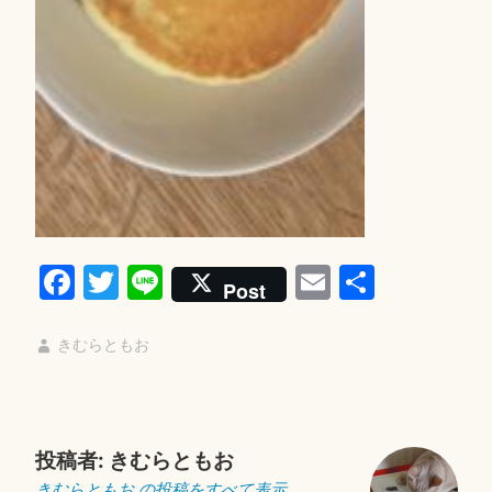
Fa
T
Li
E
共
Post
ce
wi
ne
m
有
bo
tte
ail
きむらともお
ok
r
投稿者:
きむらともお
きむらともお の投稿をすべて表示