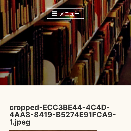
メニュー
cropped-ECC3BE44-4C4D-
4AA8-8419-B5274E91FCA9-
2
1.jpeg
0
1