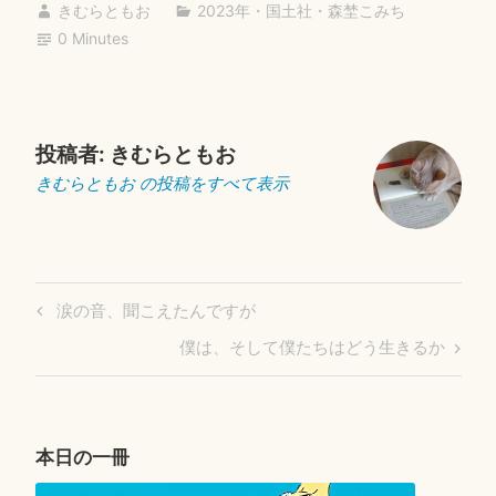
きむらともお
2023年
・
国土社
・
森埜こみち
0 Minutes
投稿者:
きむらともお
きむらともお の投稿をすべて表示
投
Previous
涙の音、聞こえたんですが
稿
Post
Next
僕は、そして僕たちはどう生きるか
ナ
Post
ビ
ゲ
ー
本日の一冊
シ