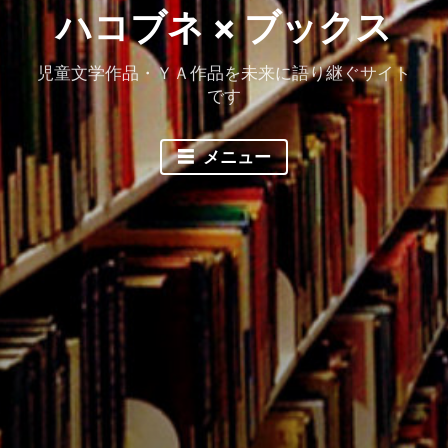
ハコブネ × ブックス
児童文学作品・ＹＡ作品を未来に語り継ぐサイト
です
メニュー