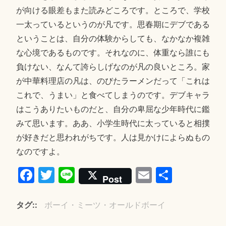
が向ける眼差もまた読みどころです。ところで、学校
一太っているというのが凡です。思春期にデブである
ということは、自分の体験からしても、なかなか複雑
な心境であるものです。それなのに、体重なら誰にも
負けない、なんて誇らしげなのが凡の良いところ。家
が中華料理店の凡は、のびたラーメンだって「これは
これで、うまい」と食べてしまうのです。デブキャラ
はこうありたいものだと、自分の卑屈な少年時代に鑑
みて思います。ああ、小学生時代に太っていると相撲
が好きだと思われがちです。人は見かけによらぬもの
なのですよ。
Fa
T
Li
E
共
Post
ce
wi
ne
m
有
bo
tte
ail
タグ:
ボーイ・ミーツ・オールドボーイ
ok
r