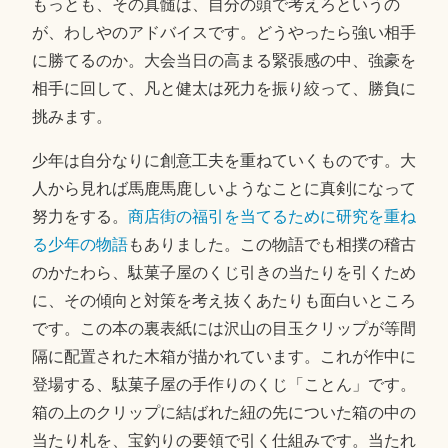
もっとも、その真髄は、自分の頭で考えろというの
が、わしやのアドバイスです。どうやったら強い相手
に勝てるのか。大会当日の高まる緊張感の中、強豪を
相手に回して、凡と健太は死力を振り絞って、勝負に
挑みます。
少年は自分なりに創意工夫を重ねていくものです。大
人から見れば馬鹿馬鹿しいようなことに真剣になって
努力をする。
商店街の福引を当てるために研究を重ね
る少年の物語
もありました。この物語でも相撲の稽古
のかたわら、駄菓子屋のくじ引きの当たりを引くため
に、その傾向と対策を考え抜くあたりも面白いところ
です。この本の裏表紙には沢山の目玉クリップが等間
隔に配置された木箱が描かれています。これが作中に
登場する、駄菓子屋の手作りのくじ「ことん」です。
箱の上のクリップに結ばれた紐の先についた箱の中の
当たり札を、宝釣りの要領で引く仕組みです。当たれ