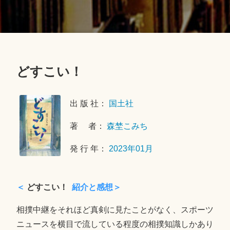
どすこい！
2
0
出 版 社：
国土社
2
3
著 者：
森埜こみち
年
5
発 行 年：
2023年01月
月
2
4
＜
どすこい！
紹介と感想＞
日
相撲中継をそれほど真剣に見たことがなく、スポーツ
ニュースを横目で流している程度の相撲知識しかあり