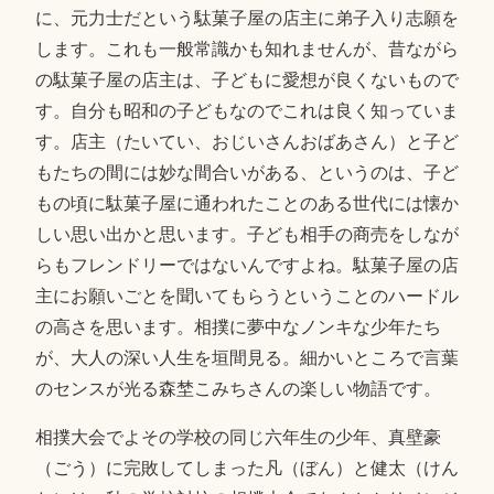
に、元力士だという駄菓子屋の店主に弟子入り志願を
します。これも一般常識かも知れませんが、昔ながら
の駄菓子屋の店主は、子どもに愛想が良くないもので
す。自分も昭和の子どもなのでこれは良く知っていま
す。店主（たいてい、おじいさんおばあさん）と子ど
もたちの間には妙な間合いがある、というのは、子ど
もの頃に駄菓子屋に通われたことのある世代には懐か
しい思い出かと思います。子ども相手の商売をしなが
らもフレンドリーではないんですよね。駄菓子屋の店
主にお願いごとを聞いてもらうということのハードル
の高さを思います。相撲に夢中なノンキな少年たち
が、大人の深い人生を垣間見る。細かいところで言葉
のセンスが光る森埜こみちさんの楽しい物語です。
相撲大会でよその学校の同じ六年生の少年、真壁豪
（ごう）に完敗してしまった凡（ぼん）と健太（けん