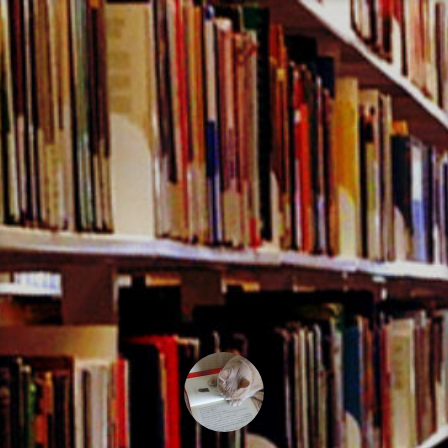
コ
ン
テ
ン
ツ
へ
ス
キ
ッ
プ