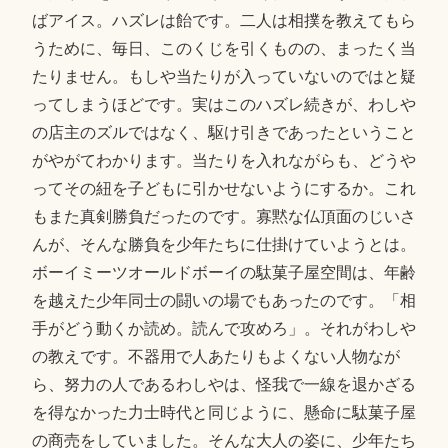
ばアイス。ハズレは飴です。二人は相撲を教えてもら
うために、毎日、このくじを引くものの、まったく当
たりません。もしや当たりが入っていないのではと疑
ってしまうほどです。実はこのハズレ続きが、わしや
の店主のズルではなく、駆け引きであったということ
がやがてわかります。当たりを入れながらも、どうや
ってその紐を子どもに引かせないようにするか。これ
もまた真剣勝負だったのです。寡黙な仏頂面のじいさ
んが、そんな勝負を少年たちに仕掛けていようとは。
ボーイミーツオールドボーイの駄菓子屋空間は、年齢
を越えた少年同士の闘いの場でもあったのです。「相
手がどう動くか読め。読んで攻めろ」。それがわしや
の教えです。不器用で人あたりもよくない人物なが
ら、努力の人であるわしやは、怪我で一線を退かざる
を得なかった力士時代と同じように、懸命に駄菓子屋
の商売をしていました。そんな大人の姿に、少年たち