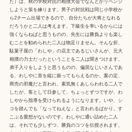
た）は、秋の学校対抗の相撲大会でなんとかリベンジ
しようと策を練ります。男子の対抗戦は同じ小学校か
ら2チーム出場できるので、自分たちが大将となれる
だろうかと二人は考えます。下級生を率いるからには
強くならねばと思うものの、先生には勝負よりも楽し
むことを勧められた二人は物足りません。そんな折、
駄菓子屋の「わしや」の店主であるじいさんが、元大
相撲の力士だったということを二人は聞きつけます。
弟子入りをしようと思うものの、偏屈なじいさんであ
る、わしやに首を縦に振ってもらえるのか。案の定、
商売の邪魔だと言われ、素気無くあしらわれる二人で
したが、客として日参して、ちょっとずつですが、わ
しやから指導を受けられるようになります。いや、シ
コを踏んでも「なってねえな」と言われるばかり。す
こぶる愛想がないのです。わしやに通い詰めた二人
は、それでも少しずつ、勝負のコツを伝授されます。