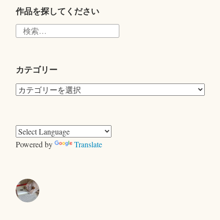
tte
r
作品を探してください
検
索:
カテゴリー
カ
テ
ゴ
リ
ー
Powered by
Translate
きむらともお