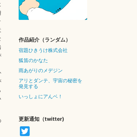
に
樹
オ
意
な
作品紹介（ランダム）
緒
宿題ひきうけ株式会社
が
狐笛のかなた
り
雨あがりのメデジン
か
アリとダンテ、宇宙の秘密を
が
発見する
も
いっしょにアんベ！
い
更新通知（twitter)
の
T