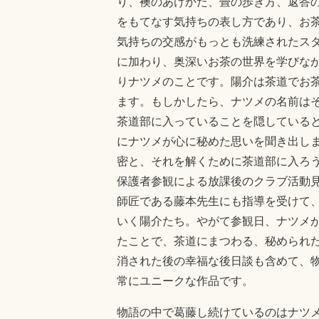
り、襖のあけかた、畳の歩き方、返答
をもてなす気持ちの表し方であり、お
気持ちの交感がもっとも洗練されたス
に加わり、奥深いお茶の世界を学びな
りナツメのことです。陽介は茶道でお
ます。もしかしたら、ナツメの名前は
茶道部に入っていることを隠している
にナツメが心に秘めた思いを聞き出し
密と、それを解くために茶道部に入ろ
保護者参観による放課後のクラブ活動
師匠である藤本先生にも指導を受けて
いく陽介たち。やがて参観日、ナツメ
たことで、茶道にまつわる、秘められ
消された後の幸福な後日談も含めて、
常にユニークな作品です。
物語の中で葛藤し続けているのはナツ