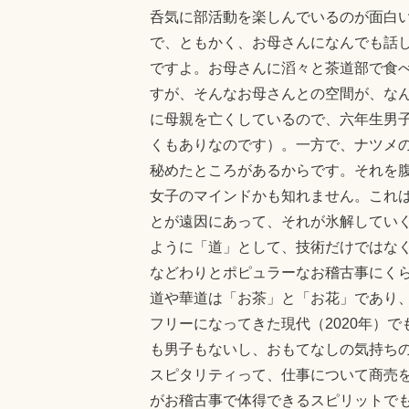
呑気に部活動を楽しんでいるのが面白
で、ともかく、お母さんになんでも話
ですよ。お母さんに滔々と茶道部で食
すが、そんなお母さんとの空間が、な
に母親を亡くしているので、六年生男
くもありなのです）。一方で、ナツメ
秘めたところがあるからです。それを
女子のマインドかも知れません。これ
とが遠因にあって、それが氷解してい
ように「道」として、技術だけではな
などわりとポピュラーなお稽古事にく
道や華道は「お茶」と「お花」であり
フリーになってきた現代（2020年）
も男子もないし、おもてなしの気持ち
スピタリティって、仕事について商売
がお稽古事で体得できるスピリットで