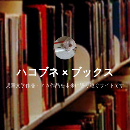
ハコブネ × ブックス
児童文学作品・ＹＡ作品を未来に語り継ぐサイトです