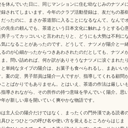
校を休んでいた日に、同じマンションに住む幼なじみのナツメ
登録されてしまいます。今年のクラブ活動登録は、友だちの基
りだったのに、まさか茶道部に入ることになるなんて。なんで
任の先生の頼んでも、茶道という日本文化に触れようとする心
道男子ってカッコいいと言われたりと、どうにも大勢は不利に
も気になることがあったのです。どうして、ナツメが陽介と一
入るのが心細かったからつきあわされたのだとしても、ナツメ
まま。問い詰めれば、何か訳がありそうなナツメに涙ぐまれた
りと単純なタイプの陽介は、お菓子も食べられるし、まあいい
す。案の定、男子部員は陽介一人ですが、指導してくれる顧問
いことばかりでもありません。とはいえ、茶道の作法は厳しい
ら指導されながら、その所作の持つ意味を学んでいく陽介。思
少年が新しい扉を開いていく爽やかな物語です。
のは主人公の陽介だけではなく、まったくの門外漢である読者
道具ひとつひとつの呼び名や使い方を覚えるところからはじま