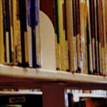
コ
ン
テ
ン
ツ
へ
ス
キ
ッ
プ