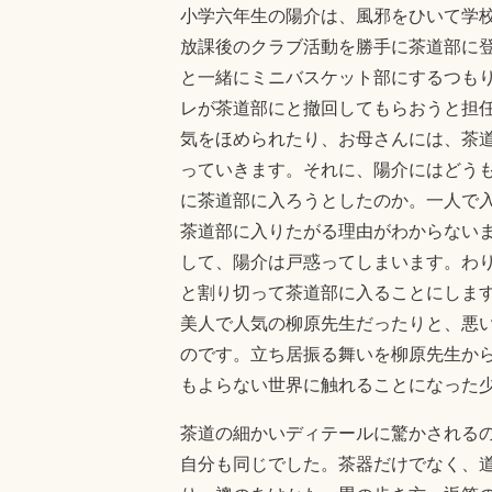
小学六年生の陽介は、風邪をひいて学
放課後のクラブ活動を勝手に茶道部に
と一緒にミニバスケット部にするつも
レが茶道部にと撤回してもらおうと担
気をほめられたり、お母さんには、茶
っていきます。それに、陽介にはどう
に茶道部に入ろうとしたのか。一人で
茶道部に入りたがる理由がわからない
して、陽介は戸惑ってしまいます。わ
と割り切って茶道部に入ることにしま
美人で人気の柳原先生だったりと、悪
のです。立ち居振る舞いを柳原先生か
もよらない世界に触れることになった
茶道の細かいディテールに驚かされる
自分も同じでした。茶器だけでなく、