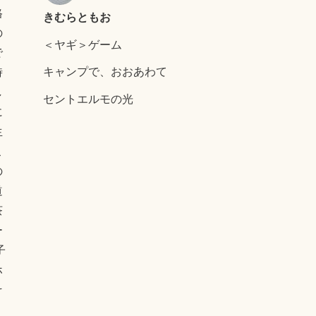
格
きむらともお
の
＜ヤギ＞ゲーム
で
キャンプで、おおあわて
時
し
セントエルモの光
に
生
こ
の
道
茶
ー
子
ホ
そ