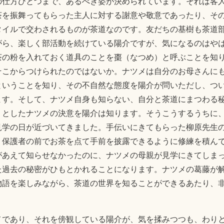
の仕方ひとつまで、あるべき姿が決められています。それは客
茶を振舞ってもらった主人に対する謝意や敬意であったり、そ
タイルで交わされるものが茶道なのです。友だちの基樹も茶道
がら、楽しく部活動を続けている陽介ですが、気になるのはや
茶の粉を入れておく道具のことを棗（なつめ）と呼ぶことを知
そこからつけられたのではないか。ナツメは自分のお母さんに
ということを知り、その不自然な態度を陽介が問いただし、つ
ます。そして、ナツメ自身も知らない、自分と茶道にまつわる
うとしたナツメの決意を陽介は知ります。そうこうするうちに
見学の日が近づいてきました。手伝いにきてもらった柳原先生
、保護者の前でお茶を点て手前を披露できるように修練を積ん
があえて知らせなかったのに、ナツメの母親が見学にきてしま
た過去の秘密がひもとかれることになります。ナツメの葛藤が
物語を楽しみながら、茶道の世界を知ることができるあたり、
メであり、それを傍観している陽介が、気を揉みつつも、わり