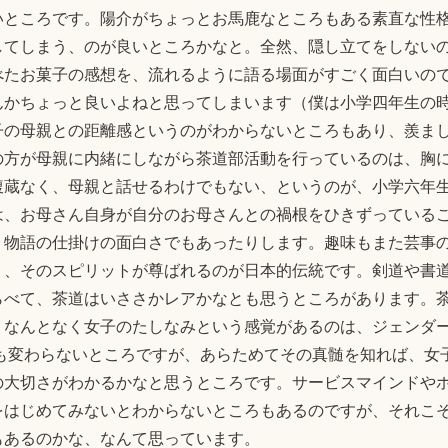
いところです。陽介がちょっとお馬鹿なところもある素直な性
してしまう、のが良いところかなと。全然、隠し立てをしない
べたお菓子の感想を、流れるように語る場面がすごく面白いの
んかちょっと良いよねと思ってしまいます（僕は小学四年生の
子の母親との距離感というのがわからないところもあり、羨ま
の方が母親に内緒にしながら茶道部活動を行っているのは、胸
腹蔵なく、母親と話せるわけでもない、というのが、小学六年
は、お母さん自身が自分のお母さんとの禍根をひきずっている
く物語の仕掛けの面白さでもあったりします。趣味もまた芸事
く、そのスピリットが尊ばれるのが日本的伝統です。剣道や書
らべて、茶道はいささかレアかなとも思うところがあります。
、なんとなく女子のたしなみという感覚があるのは、ジェンダ
でも変わらないところですが、あらためてその真髄を知れば、女
の大切さがわかるかなと思うところです。サービスマインドや
をはじめてみないとわからないところもあるのですが、それこ
もあるのかな、なんて思っています。