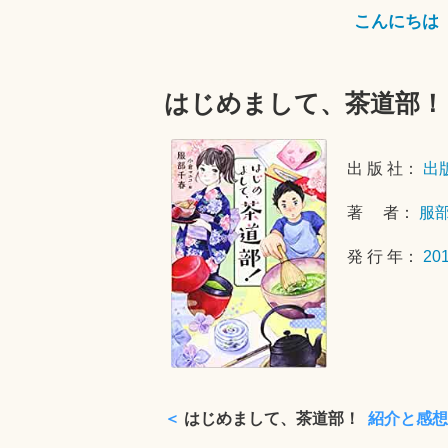
こんにちは
はじめまして、茶道部！
出 版 社：
出
著 者：
服
発 行 年：
20
＜
はじめまして、茶道部！
紹介と感想