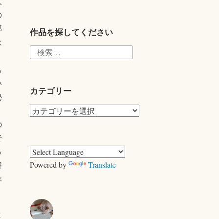
wi
人
の
tte
部
r
作品を探してください
は
検
り
索:
も
い
カテゴリー
秘
カ
、
テ
の
ゴ
で
リ
っ
ー
Powered by
Translate
解
非
と