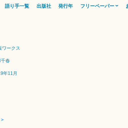
語り手一覧
出版社
発行年
フリーペーパー
2
0
版ワークス
2
0
部千春
年
1
19年11月
0
月
3
1
日
＞