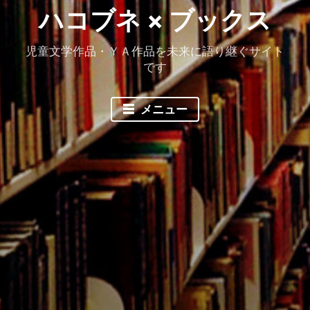
ハコブネ × ブックス
児童文学作品・ＹＡ作品を未来に語り継ぐサイト
です
メニュー