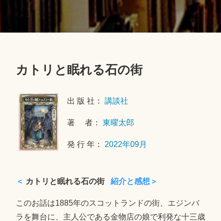
カトリと眠れる石の街
2
0
出 版 社：
講談社
2
2
著 者：
東曜太郎
年
1
発 行 年：
2022年09月
1
月
2
＜
カトリと眠れる石の街
紹介と感想＞
9
日
このお話は1885年のスコットランドの街、エジンバ
ラを舞台に、主人公である金物店の娘で利発な十三歳