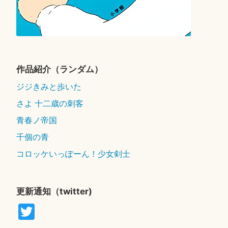
作品紹介（ランダム）
ジジきみと歩いた
さよ 十二歳の刺客
青春ノ帝国
千個の青
コロッケいっぽーん！少女剣士
更新通知（twitter)
T
wi