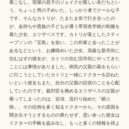
着こなし、宿屋の息子のジェイクが親しい友だちとい
う、ちょっと男の子めいた、しっかり者でクールな子
です。そんなカトリが、たまたま街で行き合ったの
が、金持ちや貴族の子どもが通う寄宿舎学校の制服を
着た少女、エリザベスです。カトリが落としたスティ
ーブソンの『宝島』を拾い、この作家と会ったことが
あるなどという、お嬢様めいた少女。高級な新市街に
住むはずの彼女が、カトリの住む旧市街にやってきた
ことには事情がありました。病気の父親の薬をもらい
に行こうとしていたカトリと一緒にドクターを訪ねた
いという彼女もまた、自分の父親の症状のことを心配
していたのです。裁判官を務めるエリザベスの父親が
罹ってしまったのは、近頃、流行り始めた「眠り
病」。その症例を多く知るドクターから、その原因を
聞き出そうとするものの果たせず、思い余った彼女は
ドクターの手帳を盗み出し、もっと多くの情報を得よ