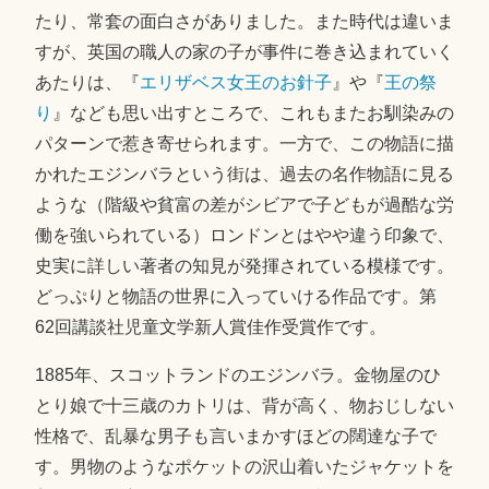
たり、常套の面白さがありました。また時代は違いま
すが、英国の職人の家の子が事件に巻き込まれていく
あたりは、『
エリザベス女王のお針子
』や『
王の祭
り
』なども思い出すところで、これもまたお馴染みの
パターンで惹き寄せられます。一方で、この物語に描
かれたエジンバラという街は、過去の名作物語に見る
ような（階級や貧富の差がシビアで子どもが過酷な労
働を強いられている）ロンドンとはやや違う印象で、
史実に詳しい著者の知見が発揮されている模様です。
どっぷりと物語の世界に入っていける作品です。第
62回講談社児童文学新人賞佳作受賞作です。
1885年、スコットランドのエジンバラ。金物屋のひ
とり娘で十三歳のカトリは、背が高く、物おじしない
性格で、乱暴な男子も言いまかすほどの闊達な子で
す。男物のようなポケットの沢山着いたジャケットを