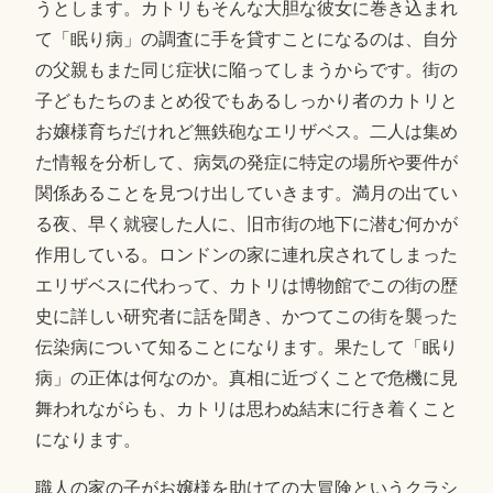
うとします。カトリもそんな大胆な彼女に巻き込まれ
て「眠り病」の調査に手を貸すことになるのは、自分
の父親もまた同じ症状に陥ってしまうからです。街の
子どもたちのまとめ役でもあるしっかり者のカトリと
お嬢様育ちだけれど無鉄砲なエリザベス。二人は集め
た情報を分析して、病気の発症に特定の場所や要件が
関係あることを見つけ出していきます。満月の出てい
る夜、早く就寝した人に、旧市街の地下に潜む何かが
作用している。ロンドンの家に連れ戻されてしまった
エリザベスに代わって、カトリは博物館でこの街の歴
史に詳しい研究者に話を聞き、かつてこの街を襲った
伝染病について知ることになります。果たして「眠り
病」の正体は何なのか。真相に近づくことで危機に見
舞われながらも、カトリは思わぬ結末に行き着くこと
になります。
職人の家の子がお嬢様を助けての大冒険というクラシ