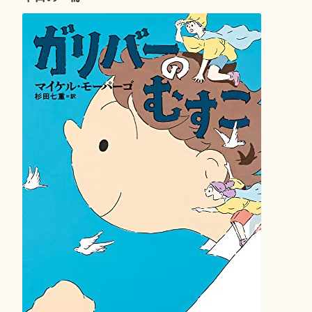
シ
ョ
ン