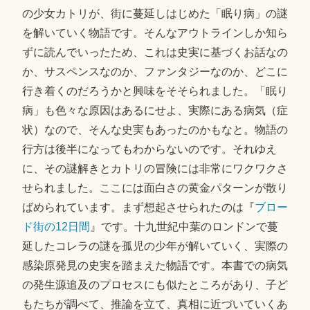
の少女カトリが、街に蔓延しはじめた「眠り病」の謎
を解いていく物語です。そんなアウトラインしか知ら
ずに読んでいったため、これは史実に基づくお話なの
か、サスペンスなのか、ファンタジーなのか、どこに
行き着くのだろうかと興味をそそられました。「眠り
病」も色々な原因はあるにせよ、実際にある病気（症
状）なので、そんな史実もあったのかもなと。物語の
行方は後半になってもわからないのです。それゆえ
に、その謎解きとカトリの冒険には非常にワクワクさ
せられました。ここには面白さの黄金パターンが散り
ばめられています。まず想起させられたのは『
ブロー
ド街の12日間
』です。十九世紀中葉のロンドンで蔓
延したコレラの謎を孤児の少年が解いていく、実際の
感染原発見の史実を踏まえた物語です。本書での病気
の発生源追及のプロセスにも似たところがあり、子ど
もたちが調べて、推論を立て、真相に近づいていくあ