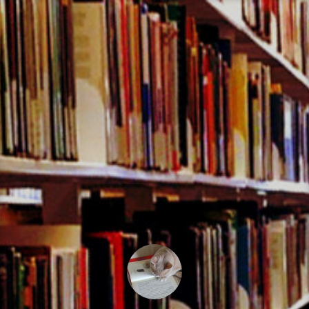
コ
ン
テ
ン
ツ
へ
ス
キ
ッ
プ