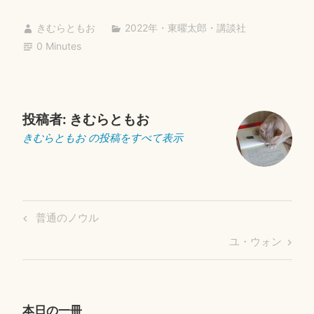
ok
r
きむらともお
2022年
・
東曜太郎
・
講談社
0 Minutes
投稿者:
きむらともお
きむらともお の投稿をすべて表示
投
Previous
普通のノウル
稿
Post
Next
ユ・ウォン
ナ
Post
ビ
ゲ
ー
本日の一冊