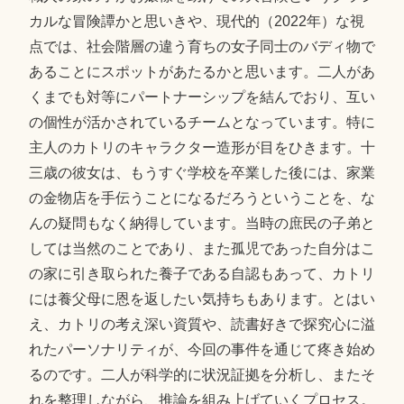
カルな冒険譚かと思いきや、現代的（2022年）な視
点では、社会階層の違う育ちの女子同士のバディ物で
あることにスポットがあたるかと思います。二人があ
くまでも対等にパートナーシップを結んでおり、互い
の個性が活かされているチームとなっています。特に
主人のカトリのキャラクター造形が目をひきます。十
三歳の彼女は、もうすぐ学校を卒業した後には、家業
の金物店を手伝うことになるだろうということを、な
んの疑問もなく納得しています。当時の庶民の子弟と
しては当然のことであり、また孤児であった自分はこ
の家に引き取られた養子である自認もあって、カトリ
には養父母に恩を返したい気持ちもあります。とはい
え、カトリの考え深い資質や、読書好きで探究心に溢
れたパーソナリティが、今回の事件を通じて疼き始め
るのです。二人が科学的に状況証拠を分析し、またそ
れを整理しながら、推論を組み上げていくプロセス。