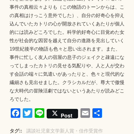
事件の真相云々よりも（この物語のトーンからは、こ
の真相はけっこう意外でした）、自分の好奇心を抑え
込んでいたカトリの心が開放されていくあたりが個人
的には読みどころでした。科学的好奇心に目覚めた女
性が社会的な因習を越えて自分の進路を見出していく
19世紀後半の物語も色々と思い出されます。また、
事件に忙しく友人の宿屋の息子のジェイクと疎遠にな
ってしまったカトリの見せる気配りや、人と人が交わ
す会話の端々に気遣いがあったりと、色々と現代的な
繊細さも見出せました。クラシカルだが、尊大で傲慢
な大時代の冒険活劇ではないというあたりが読みどこ
ろでした。
Fa
T
Li
E
共
Post
ce
wi
ne
m
有
bo
tte
ail
タグ:
講談社児童文学新人賞・佳作受賞作