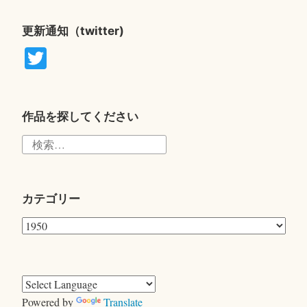
更新通知（twitter)
T
wi
tte
r
作品を探してください
検
索:
カテゴリー
カ
テ
ゴ
リ
ー
Powered by
Translate