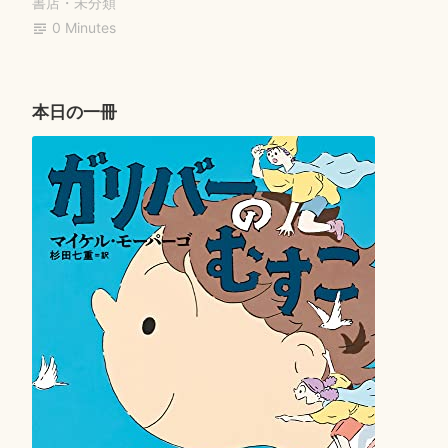
ok
r
書店
・
未分類
ン
0 Minutes
ソ
ン”
本日の一冊