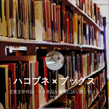
コ
ン
テ
ン
ツ
へ
ス
キ
ッ
プ
ハコブネ × ブックス
児童文学作品・ＹＡ作品を未来に語り継ぐサイト
です