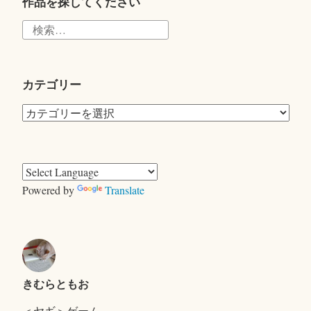
r
作品を探してください
検
索:
カテゴリー
カ
テ
ゴ
リ
ー
Powered by
Translate
きむらともお
＜ヤギ＞ゲーム