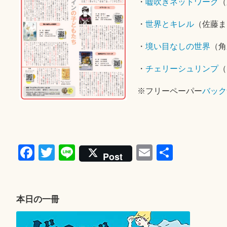
・
嘘吹きネットワーク
（
・
世界とキレル
（佐藤ま
・
境い目なしの世界
（角
・
チェリーシュリンプ
（
※フリーペーパー
バック
Fa
T
Li
E
共
Post
ce
wi
ne
m
有
bo
tte
ail
ok
r
本日の一冊