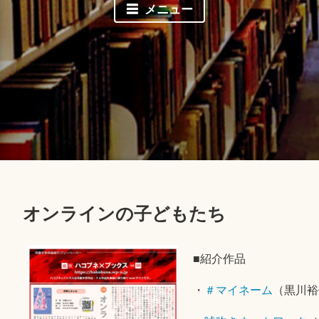
メニュー
オンラインの子どもたち
■紹介作品
・
＃マイネーム
（黒川裕