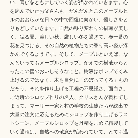
い、喜びをともにしていく姿が描かれていきます。心
を病んでいたお父さんも、だんだんとこのメープルヒ
ルのおおらかな日々の中で回復に向かい、優しさをと
りもどしていきます。自然の移り変わりの描写が美し
く、猛る夏、美しい秋、厳しい冬を過ぎて、春一番の
花を見つける、その自然の植物たちの香り高い姿が浮
かんでくるようです。そして、メープルといえば、な
んといってもメープルシロップ。かえでの樹液からと
ったこの蜜のおいしそうなこと。樹液はポンプでくみ
上げるのではなく、木を自然に「のぼってくる」もの
だそう。それを作り上げる工程の不思議さ、面白さ。
ご近所のシロップ作りの名人、クリスさんが倒れてし
まって、マーリー一家と村の学校の生徒たちが総出で
大量の注文に応えるためにシロップを作り上げるラス
トシーン。メープルシロップを丹精をこめて精製して
いく過程は、自然への敬意が払われていて、とても温