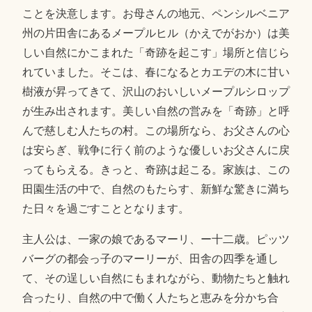
ことを決意します。お母さんの地元、ペンシルベニア
州の片田舎にあるメープルヒル（かえでがおか）は美
しい自然にかこまれた「奇跡を起こす」場所と信じら
れていました。そこは、春になるとカエデの木に甘い
樹液が昇ってきて、沢山のおいしいメープルシロップ
が生み出されます。美しい自然の営みを「奇跡」と呼
んで慈しむ人たちの村。この場所なら、お父さんの心
は安らぎ、戦争に行く前のような優しいお父さんに戻
ってもらえる。きっと、奇跡は起こる。家族は、この
田園生活の中で、自然のもたらす、新鮮な驚きに満ち
た日々を過ごすこととなります。
主人公は、一家の娘であるマーリ、ー十二歳。ピッツ
バーグの都会っ子のマーリーが、田舎の四季を通し
て、その逞しい自然にもまれながら、動物たちと触れ
合ったり、自然の中で働く人たちと恵みを分かち合