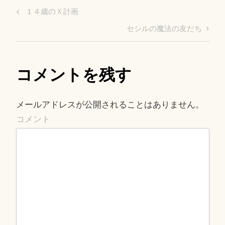
投
Previous
１４歳のＸ計画
稿
Post
Next
セシルの魔法の友だち
ナ
Post
ビ
ゲ
コメントを残す
ー
シ
ョ
メールアドレスが公開されることはありません。
ン
コメント