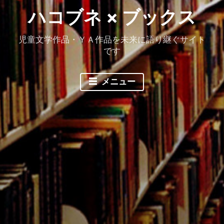
ハコブネ × ブックス
児童文学作品・ＹＡ作品を未来に語り継ぐサイト
です
メニュー