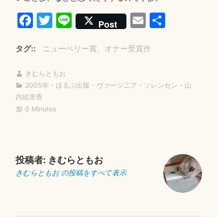
Fa
T
Li
E
共
Post
ce
wi
ne
m
有
bo
tte
ail
タグ:
ニューベリー賞、オナー受賞作
ok
r
きむらともお
2005年
・
ほるぷ出版
・
ヴァージニア・ソレンセン
・
山
内絵里香
0 Minutes
投稿者:
きむらともお
きむらともお の投稿をすべて表示