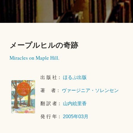
メープルヒルの奇跡
2
Miracles on Maple Hill.
0
1
8
出 版 社：
ほるぷ出版
年
4
著 者：
ヴァージニア・ソレンセン
月
2
翻 訳 者：
山内絵里香
6
発 行 年：
2005年03月
日