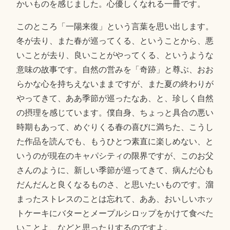
かいものを感じました。心優しくなれる一冊です。
このところ「一陽来復」という言葉を思い出します。
冬が去り、また春が巡ってくる、ということから、悪
いことが去り、良いことがやってくる、というような
意味の故事です。自然の営みを「奇跡」と尊ぶ、おお
らかな心を持ちえないままですが、また夏の終わりが
やってきて、ああ季節が巡ったなあ、と、珍しく自然
の摂理を感じています。僕自身、ちょっと具合の悪い
時期もあって、めぐりくる春の喜びに満ちた、こうし
た作品を読んでも、もうひとつ素直に楽しめない、と
いうのが現在のキャパシティの限界ですが、このお父
さんのように、新しい季節が巡ってきて、病んだ心も
だんだんと良くなるものさ、と思いたいものです。溜
まったストレスのことは忘れて、ああ、おいしいホッ
トケーキにバターとメープルシロップをかけて食べた
いことよ、などと思ったりするのですよ。