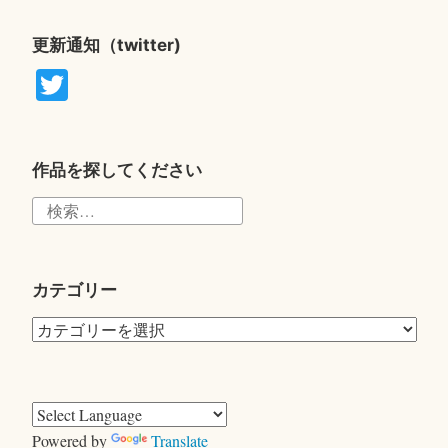
更新通知（twitter)
T
wi
tte
r
作品を探してください
検
索:
カテゴリー
カ
テ
ゴ
リ
ー
Powered by
Translate