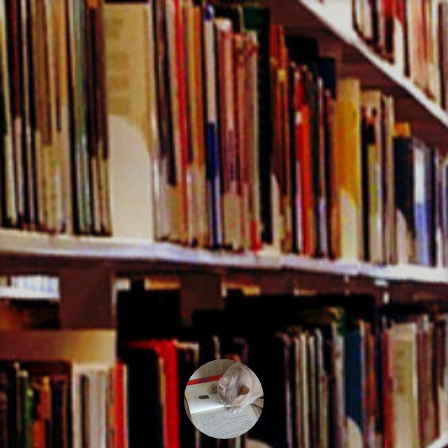
コ
ン
テ
ン
ツ
へ
ス
キ
ッ
プ