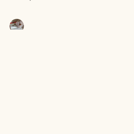
きむらともお
＜ヤギ＞ゲーム
キャンプで、おおあわて
セントエルモの光
Proudly powered by WordPress
|
テーマ: Independent
Publisher 2 by
Raam Dev
.